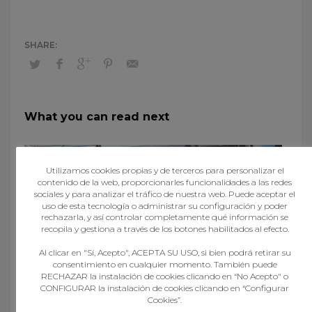
What you can read next
Utilizamos cookies propias y de terceros para personalizar el
contenido de la web, proporcionarles funcionalidades a las redes
sociales y para analizar el tráfico de nuestra web. Puede aceptar el
uso de esta tecnología o administrar su configuración y poder
rechazarla, y así controlar completamente qué información se
recopila y gestiona a través de los botones habilitados al efecto.
Al clicar en "Sí, Acepto", ACEPTA SU USO, si bien podrá retirar su
consentimiento en cualquier momento. También puede
RECHAZAR la instalación de cookies clicando en “No Acepto" o
CONFIGURAR la instalación de cookies clicando en “Configurar
Cookies”.