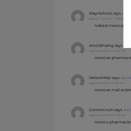
WayneArots
says :
Acc
agosto 1, 2024 at 11:48 pm
п»їbest mexican on
Arnoldmaing
says :
Acc
agosto 2, 2024 at 3:26 am
mexican pharmaceu
NelsonMep
says :
Acce
agosto 2, 2024 at 5:55 am
mexican mail orde
Dominicnum
says :
Acc
agosto 2, 2024 at 7:03 am
mexico pharmacies