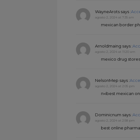
WayneArots
says :
Acc
agosto 2, 2024 at 7:35 am
mexican border pha
Arnoldmaing
says :
Acc
agosto 2, 2024 at 11:20 am
mexico drug store
NelsonMep
says :
Acce
agosto 2, 2024 at 2:05 pm
п»їbest mexican on
Dominicnum
says :
Acc
agosto 2, 2024 at 2:58 pm
best online pharma