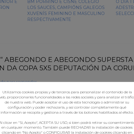
ÚNIOR E
BM PORRIÑO E CISNE COLEGIO
O DÍA 
ARON
LOS SAUCES, CAMPIÓNS GALEGOS
ADESTR
XUVENÍS FEMININO E MASCULINO
SELECC
RESPECTIVAMENTE
o “ ABEGONDO E ABEGONDO SUPERSTA
ÓN DA COPA 5X5 DEPUTACIÓN DA CORU
de para responder
Utilizamos cookies propias y de terceros para personalizar el contenido de la
s pharmacies:
purple pharmacy mexico price list
– mexican rx online
eb, proporcionarles funcionalidades a las redes sociales y para analizar el tráfi
de nuestra web. Puede aceptar el uso de esta tecnología o administrar su
configuración y poder rechazarla, y así controlar completamente qué
información se recopila y gestiona a través de los botones habilitados al efecto.
ede para responder
Al clicar en "Sí, Acepto", ACEPTA SU USO, si bien podrá retirar su consentimient
e mexican pharmacy:
buying prescription drugs in mexico online
– med
en cualquier momento. También puede RECHAZAR la instalación de cookies
clicando en “No Acepto" o CONFIGURAR la instalación de cookies clicando en