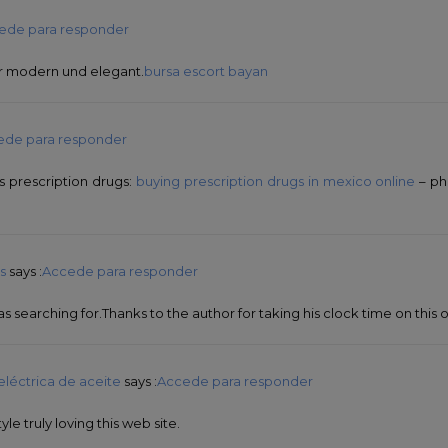
ede para responder
hr modern und elegant.
bursa escort bayan
ede para responder
 prescription drugs:
buying prescription drugs in mexico online
– ph
s
says :
Accede para responder
as searching for.Thanks to the author for taking his clock time on this 
eléctrica de aceite
says :
Accede para responder
tyle truly loving this web site.