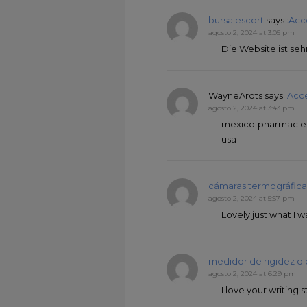
bursa escort
says :
Acc
agosto 2, 2024 at 3:05 pm
Die Website ist se
WayneArots
says :
Acc
agosto 2, 2024 at 3:43 pm
mexico pharmacies
usa
cámaras termográfica
agosto 2, 2024 at 5:57 pm
Lovely just what I w
medidor de rigidez di
agosto 2, 2024 at 6:29 pm
I love your writing s