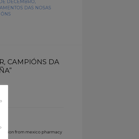
1 DE DECEMBRO,
AMENTOS DAS NOSAS
IÓNS
R, CAMPIÓNS DA
ÑA”
co
o
ication from mexico pharmacy