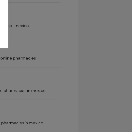
acies in mexico
 online pharmacies
ne pharmacies in mexico
e pharmacies in mexico