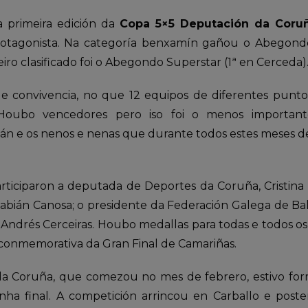
 primeira edición da
Copa 5×5 Deputación da Cor
tagonista. Na categoría benxamín gañou o Abegond
eiro clasificado foi o Abegondo Superstar (1ª en Cerceda)
e convivencia, no que 12 equipos de diferentes punto
 Houbo vencedores pero iso foi o menos important
mán e os nenos e nenas que durante todos estes meses d
rticiparon a deputada de Deportes da Coruña, Cristina 
abián Canosa; o presidente da Federación Galega de B
 Andrés Cerceiras. Houbo medallas para todas e todos os
conmemorativa da Gran Final de Camariñas.
a Coruña, que comezou no mes de febrero, estivo form
 unha final. A competición arrincou en Carballo e pos