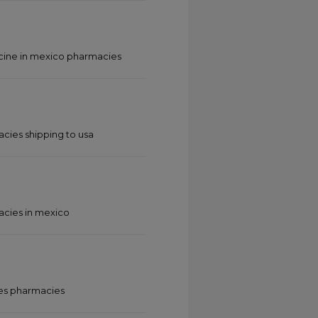
ine in mexico pharmacies
ies shipping to usa
acies in mexico
es pharmacies