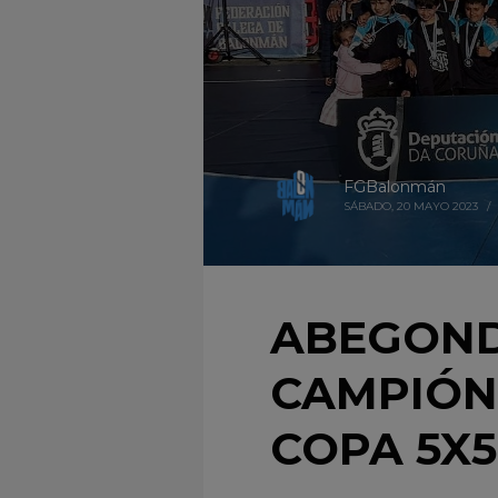
FGBalonmán
SÁBADO, 20 MAYO 2023
/
ABEGOND
CAMPIÓNS
COPA 5X