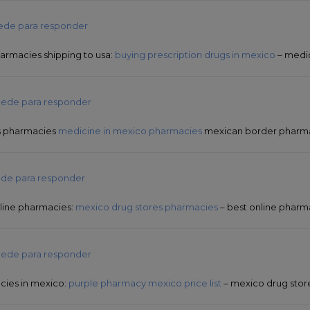
ede para responder
rmacies shipping to usa:
buying prescription drugs in mexico
– medic
ede para responder
s pharmacies
medicine in mexico pharmacies
mexican border pharmac
de para responder
line pharmacies:
mexico drug stores pharmacies
– best online pharm
ede para responder
cies in mexico:
purple pharmacy mexico price list
– mexico drug stor