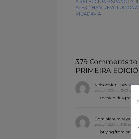
A SELECCIÓN ESPAÑOLA J
ÁLEX CHAN REVOLUCION
RIBADAVIA
379 Comments t
PRIMEIRA EDICI
NelsonMep
says :
Acce
agosto 1, 2024 at 10:03 pm
mexico drug store
w
Dominicnum
says :
Acc
agosto 1, 2024 at 11:19 pm
buying from onlin