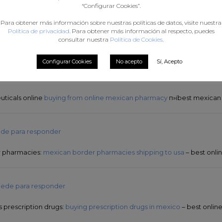
“Configurar Cookies”.
ede para responder
Para obtener más información sobre nuestras políticas de datos, visite nuestra
Política de privacidad
. Para obtener más información al respecto, puedes
consultar nuestra
Política de Cookies
.
line pharmacies:
mexico drug stores pharmacies
– best online pharm
Configurar Cookies
No acepto
Sí, Acepto
ede para responder
ticals online
buying from online mexican pharmacy
п»їbest mexican
de para responder
r pharmacies:
mexican border pharmacies shipping to usa
– best onli
ede para responder
 prescription drugs:
buying prescription drugs in mexico
– best onlin