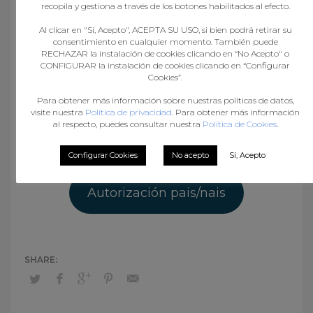
recopila y gestiona a través de los botones habilitados al efecto.
Cadete masculina
Al clicar en "Sí, Acepto", ACEPTA SU USO, si bien podrá retirar su
consentimiento en cualquier momento. También puede
RECHAZAR la instalación de cookies clicando en “No Acepto" o
CONFIGURAR la instalación de cookies clicando en “Configurar
Cookies”.
Para obtener más información sobre nuestras políticas de datos,
visite nuestra
Política de privacidad
. Para obtener más información
al respecto, puedes consultar nuestra
Política de Cookies
.
Xuvenil masculina
Configurar Cookies
No acepto
Sí, Acepto
Autorización pais/nais