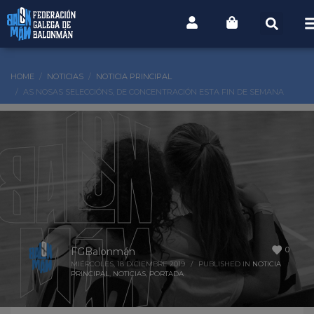
HOME
NOTICIAS
NOTICIA PRINCIPAL
AS NOSAS SELECCIÓNS, DE CONCENTRACIÓN ESTA FIN DE SEMANA
0
FGBalonmán
MIÉRCOLES, 18 DICIEMBRE 2019
/
PUBLISHED IN
NOTICIA
PRINCIPAL
,
NOTICIAS
,
PORTADA