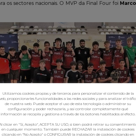
para os sectores nacionais. O MVP da Final Four foi
Marco
Utilizamos cookies propias y de terceros para personalizar el contenido de la
eb, proporcionarles funcionalidades a las redes sociales y para analizar el tráfi
de nuestra web. Puede aceptar el uso de esta tecnología o administrar su
configuración y poder rechazarla, y así controlar completamente qué
información se recopila y gestiona a través de los botones habilitados al efecto.
Al clicar en "Sí, Acepto", ACEPTA SU USO, si bien podrá retirar su consentimient
en cualquier momento. También puede RECHAZAR la instalación de cookies
clicando en “No Acepto" o CONFIGURAR la instalación de cookies clicando en