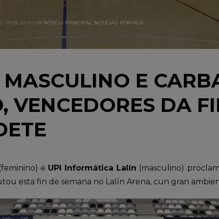
/
PUBLISHED IN
NOTICIA PRINCIPAL
,
NOTICIAS
,
PORTADA
N MASCULINO E CARB
, VENCEDORES DA F
DETE
(feminino) e
UPI Informática Lalín
(masculino) proclam
utou esta fin de semana no Lalín Arena, cun gran ambien