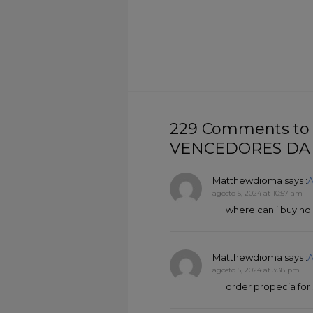
229 Comments to
VENCEDORES DA 
Matthewdioma
says :
A
agosto 5, 2024 at 10:57 am
where can i buy no
Matthewdioma
says :
A
agosto 5, 2024 at 3:38 pm
order propecia for 