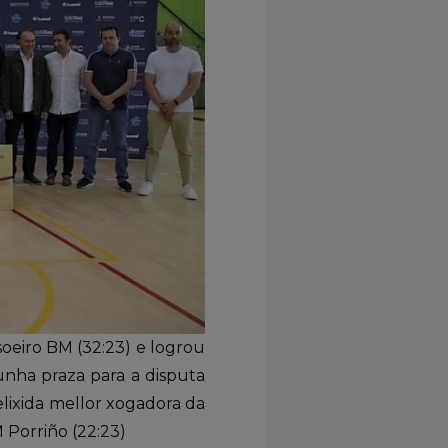
soeiro BM (32:23) e logrou
nha praza para a disputa
 elixida mellor xogadora da
M Porriño (22:23)