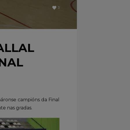
3
ALLAL
INAL
áronse campións da Final
te nas gradas.