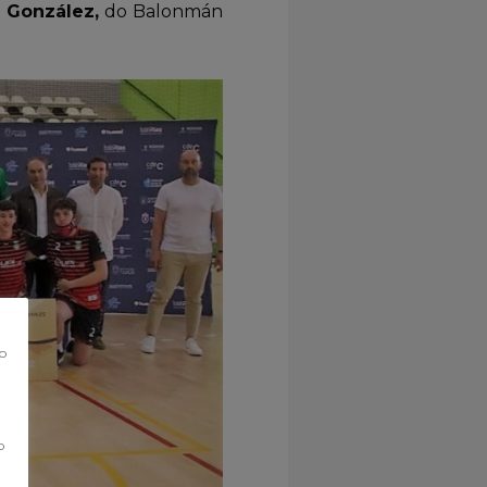
 González,
do Balonmán
co
o