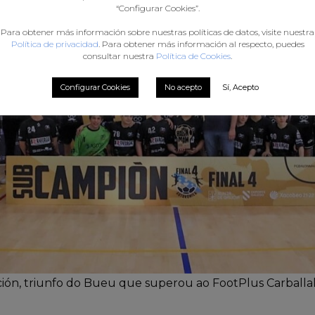
“Configurar Cookies”.
Para obtener más información sobre nuestras políticas de datos, visite nuestra
Política de privacidad
. Para obtener más información al respecto, puedes
consultar nuestra
Política de Cookies
.
Configurar Cookies
No acepto
Sí, Acepto
ición, triunfo do Bueu que superou ao FootPlus Carballal 