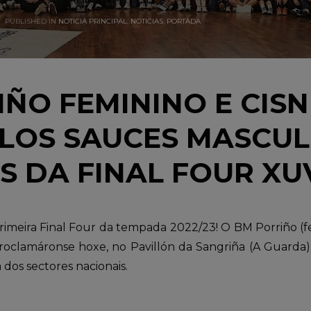
PUBLISHED IN
NOTICIA PRINCIPAL
,
NOTICIAS
,
PORTADA
ÑO FEMININO E CISN
LOS SAUCES MASCUL
 DA FINAL FOUR XU
imeira Final Four da tempada 2022/23! O BM Porriño (fe
roclamáronse hoxe, no Pavillón da Sangriña (A Guarda)
 dos sectores nacionais.