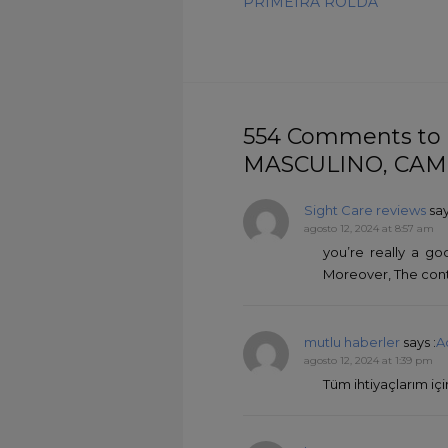
PRIMEIRA ROLDA
554 Comments to
MASCULINO, CAM
Sight Care reviews
say
agosto 12, 2024 at 8:57 am
you’re really a g
Moreover, The conte
mutlu haberler
says :
A
agosto 12, 2024 at 1:39 pm
Tüm ihtiyaçlarım i