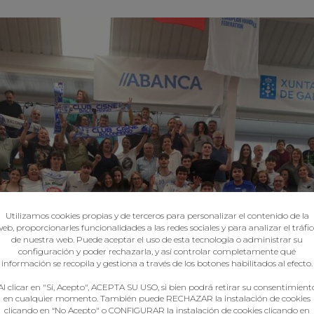
Utilizamos cookies propias y de terceros para personalizar el contenido de la
eb, proporcionarles funcionalidades a las redes sociales y para analizar el tráfi
de nuestra web. Puede aceptar el uso de esta tecnología o administrar su
configuración y poder rechazarla, y así controlar completamente qué
información se recopila y gestiona a través de los botones habilitados al efecto.
Al clicar en "Sí, Acepto", ACEPTA SU USO, si bien podrá retirar su consentimient
en cualquier momento. También puede RECHAZAR la instalación de cookies
clicando en “No Acepto" o CONFIGURAR la instalación de cookies clicando en