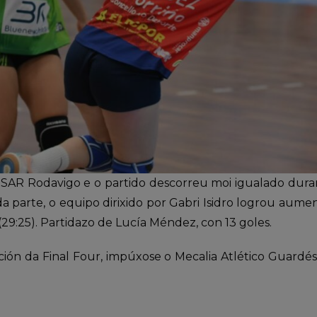
ño-SAR Rodavigo e o partido descorreu moi igualado dur
a parte, o equipo dirixido por Gabri Isidro logrou aumen
(29:25). Partidazo de Lucía Méndez, con 13 goles.
sición da Final Four, impúxose o Mecalia Atlético Guardés