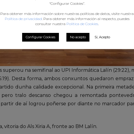
“Configurar Cookies”.
Para obtener más información sobre nuestras políticas de datos, visite nuestra
Política de privacidad
. Para obtener más información al respecto, puedes
consultar nuestra
Política de Cookies
.
Configurar Cookies
No acepto
Sí, Acepto
s superou na semifinal ao UPI Informática Lalín (29:22)
(25:19). Desta forma, ambos conxuntos quedaron empraza
rtido dunha calidade excepcional. Na primeira metade,
 pero tralo descanso chegou a remontada ponteved
 partir de aí logrou poñerse por diante no marcador par
, vitoria do Als Xiria A, fronte ao BM Lalín.