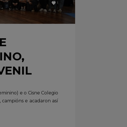
1
E
INO,
VENIL
minino) e o Cisne Colegio
, campións e acadaron así