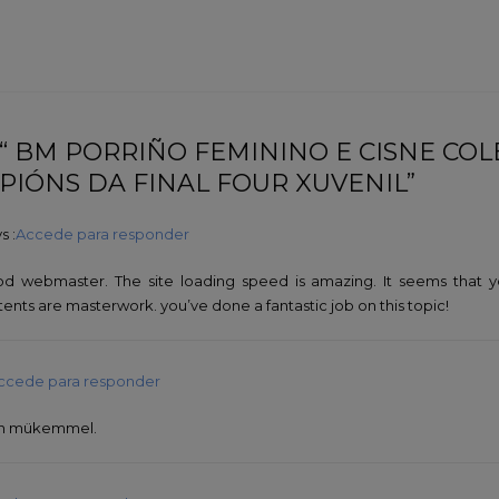
 “ BM PORRIÑO FEMININO E CISNE COL
PIÓNS DA FINAL FOUR XUVENIL”
s :
Accede para responder
ood webmaster. The site loading speed is amazing. It seems that y
nts are masterwork. you’ve done a fantastic job on this topic!
ccede para responder
çin mükemmel.