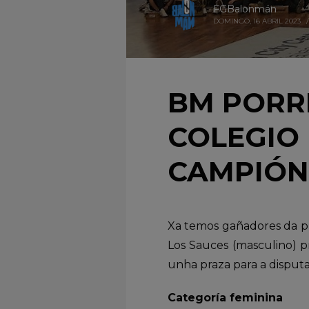
FGBalonmán
DOMINGO, 16 ABRIL 2023
/
BM PORRI
COLEGIO 
CAMPIÓNS
Xa temos gañadores da pr
Los Sauces (masculino) p
unha praza para a disputa
Categoría feminina