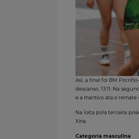
Así, a final foi BM Porri
descanso, 13:11. Na segund
e a mantivo ata o remate 
Na loita pola terceira po
Xiria.
Categoría masculina