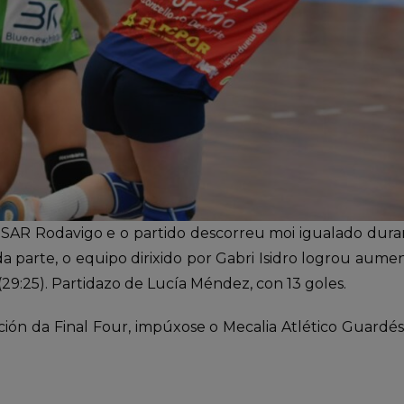
ño-SAR Rodavigo e o partido descorreu moi igualado dur
a parte, o equipo dirixido por Gabri Isidro logrou aumen
(29:25). Partidazo de Lucía Méndez, con 13 goles.
sición da Final Four, impúxose o Mecalia Atlético Guardés