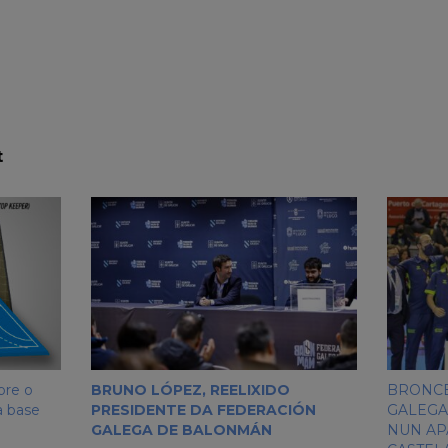
t
obre o
BRUNO LÓPEZ, REELIXIDO
BRONCE
a base
PRESIDENTE DA FEDERACIÓN
GALEGA
GALEGA DE BALONMÁN
NUN AP