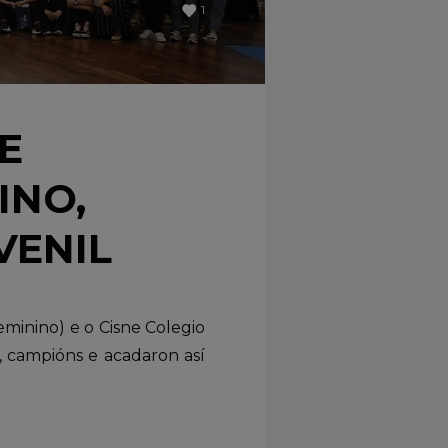
1
E
INO,
VENIL
minino) e o Cisne Colegio
, campións e acadaron así