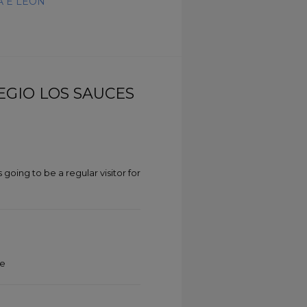
A E LEÓN
EGIO LOS SAUCES
 going to be a regular visitor for
le