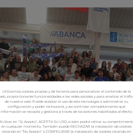
Utilizamos cookies propias y de terceros para personalizar el contenido de la
eb, proporcionarles funcionalidades a las redes sociales y para analizar el tráfi
de nuestra web. Puede aceptar el uso de esta tecnología o administrar su
configuración y poder rechazarla, y así controlar completamente qué
información se recopila y gestiona a través de los botones habilitados al efecto.
Al clicar en "Sí, Acepto", ACEPTA SU USO, si bien podrá retirar su consentimient
en cualquier momento. También puede RECHAZAR la instalación de cookies
clicando en “No Acepto" o CONFIGURAR la instalación de cookies clicando en