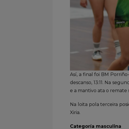
Así, a final foi BM Porri
descanso, 13:11. Na segund
e a mantivo ata o remate 
Na loita pola terceira po
Xiria.
Categoría masculina