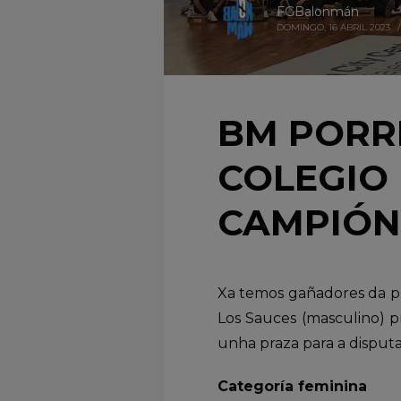
FGBalonmán
DOMINGO, 16 ABRIL 2023
/
BM PORRI
COLEGIO 
CAMPIÓNS
Xa temos gañadores da pr
Los Sauces (masculino) p
unha praza para a disputa
Categoría feminina