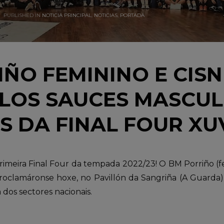
PUBLISHED IN
NOTICIA PRINCIPAL
,
NOTICIAS
,
PORTADA
ÑO FEMININO E CISN
LOS SAUCES MASCUL
 DA FINAL FOUR XU
imeira Final Four da tempada 2022/23! O BM Porriño (fe
roclamáronse hoxe, no Pavillón da Sangriña (A Guarda)
 dos sectores nacionais.