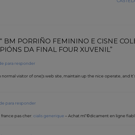
CASTEL
 “ BM PORRIÑO FEMININO E CISNE COL
PIÓNS DA FINAL FOUR XUVENIL”
e para responder
 normal visitor of one¦s web site, maintain up the nice operate, and It’s
de para responder
 france pas cher:
cialis generique
– Achat mГ©dicament en ligne fiab