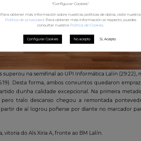
“Configurar Cookies”.
Para obtener más información sobre nuestras políticas de datos, visite nuestra
Política de privacidad
. Para obtener más información al respecto, puedes
consultar nuestra
Política de Cookies
.
Configurar Cookies
No acepto
Sí, Acepto
s superou na semifinal ao UPI Informática Lalín (29:22)
(25:19). Desta forma, ambos conxuntos quedaron empraza
rtido dunha calidade excepcional. Na primeira metade,
 pero tralo descanso chegou a remontada ponteved
 partir de aí logrou poñerse por diante no marcador par
, vitoria do Als Xiria A, fronte ao BM Lalín.