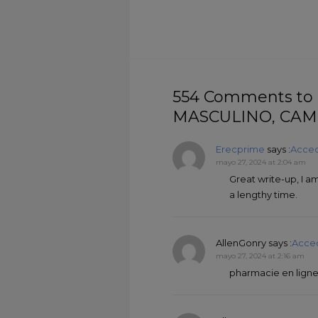
554 Comments to
MASCULINO, CAM
Erecprime
says :
Acced
mayo 27, 2024 at 2:04 am
Great write-up, I am
a lengthy time.
AllenGonry
says :
Acce
mayo 27, 2024 at 2:16 am
pharmacie en ligne