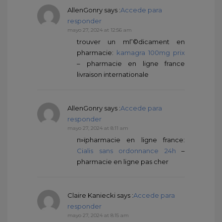
AllenGonry
says :
Accede para
responder
mayo 27, 2024 at 12:56 am
trouver un mГ©dicament en
pharmacie:
kamagra 100mg prix
– pharmacie en ligne france
livraison internationale
AllenGonry
says :
Accede para
responder
mayo 27, 2024 at 8:11 am
п»їpharmacie en ligne france:
Cialis sans ordonnance 24h
–
pharmacie en ligne pas cher
Claire Kaniecki
says :
Accede para
responder
mayo 27, 2024 at 8:15 am