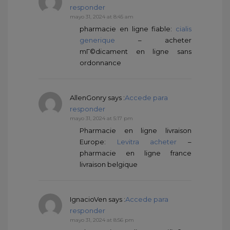
responder
mayo 31, 2024 at 8:45 am
pharmacie en ligne fiable:
cialis
generique
– acheter
mГ©dicament en ligne sans
ordonnance
AllenGonry
says :
Accede para
responder
mayo 31, 2024 at 5:17 pm
Pharmacie en ligne livraison
Europe:
Levitra acheter
–
pharmacie en ligne france
livraison belgique
IgnacioVen
says :
Accede para
responder
mayo 31, 2024 at 8:56 pm