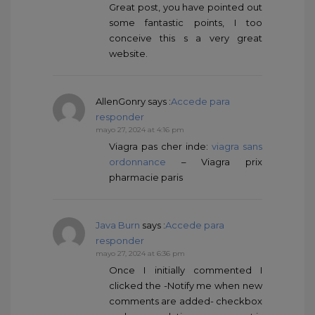
Great post, you have pointed out
some fantastic points, I too
conceive this s a very great
website.
AllenGonry
says :
Accede para
responder
mayo 27, 2024 at 4:16 pm
Viagra pas cher inde:
viagra sans
ordonnance
– Viagra prix
pharmacie paris
Java Burn
says :
Accede para
responder
mayo 27, 2024 at 6:36 pm
Once I initially commented I
clicked the -Notify me when new
comments are added- checkbox