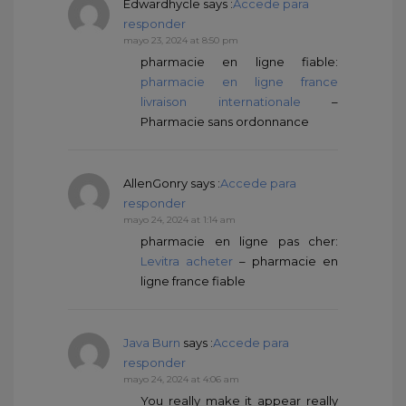
Edwardhycle
says :
Accede para
responder
mayo 23, 2024 at 8:50 pm
pharmacie en ligne fiable:
pharmacie en ligne france
livraison internationale
–
Pharmacie sans ordonnance
AllenGonry
says :
Accede para
responder
mayo 24, 2024 at 1:14 am
pharmacie en ligne pas cher:
Levitra acheter
– pharmacie en
ligne france fiable
Java Burn
says :
Accede para
responder
mayo 24, 2024 at 4:06 am
You really make it appear really