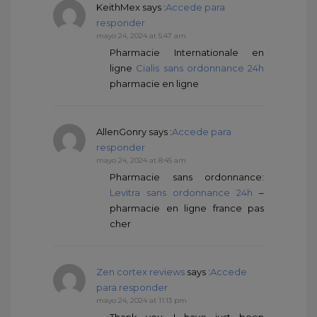
KeithMex
says :
Accede para
responder
mayo 24, 2024 at 5:47 am
Pharmacie Internationale en
ligne
Cialis sans ordonnance 24h
pharmacie en ligne
AllenGonry
says :
Accede para
responder
mayo 24, 2024 at 8:45 am
Pharmacie sans ordonnance:
Levitra sans ordonnance 24h
–
pharmacie en ligne france pas
cher
Zen cortex reviews
says :
Accede
para responder
mayo 24, 2024 at 11:13 pm
Thank you, I have just been