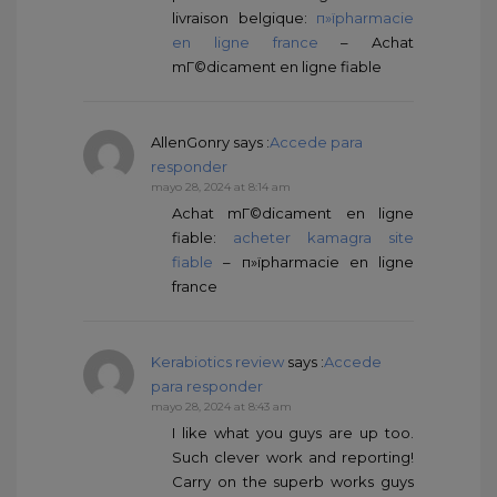
livraison belgique:
п»їpharmacie
en ligne france
– Achat
mГ©dicament en ligne fiable
AllenGonry
says :
Accede para
responder
mayo 28, 2024 at 8:14 am
Achat mГ©dicament en ligne
fiable:
acheter kamagra site
fiable
– п»їpharmacie en ligne
france
Kerabiotics review
says :
Accede
para responder
mayo 28, 2024 at 8:43 am
I like what you guys are up too.
Such clever work and reporting!
Carry on the superb works guys