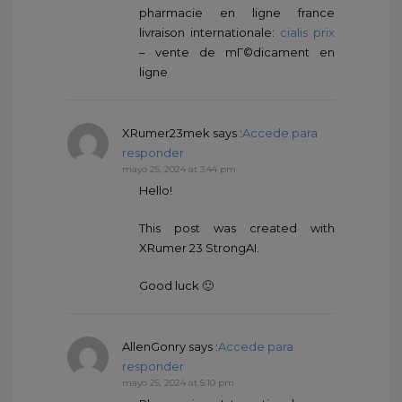
pharmacie en ligne france
livraison internationale:
cialis prix
– vente de mГ©dicament en
ligne
XRumer23mek
says :
Accede para
responder
mayo 25, 2024 at 3:44 pm
Hello!
This post was created with
XRumer 23 StrongAI.
Good luck 🙂
AllenGonry
says :
Accede para
responder
mayo 25, 2024 at 5:10 pm