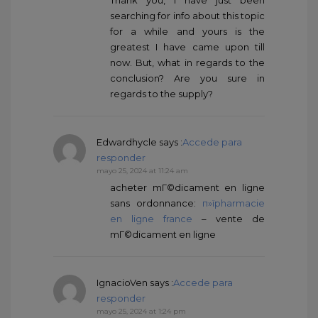
searching for info about this topic
for a while and yours is the
greatest I have came upon till
now. But, what in regards to the
conclusion? Are you sure in
regards to the supply?
Edwardhycle
says :
Accede para
responder
mayo 25, 2024 at 11:24 am
acheter mГ©dicament en ligne
sans ordonnance:
п»їpharmacie
en ligne france
– vente de
mГ©dicament en ligne
IgnacioVen
says :
Accede para
responder
mayo 25, 2024 at 1:24 pm