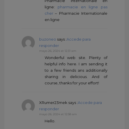
Pharmacie Internationale en
ligne:
pharmacie en ligne pas
cher
– Pharmacie Internationale
en ligne
buzoneo
says :
Accede para
responder
mayo 26, 2024 at 12:31 am
Wonderful web site. Plenty of
helpful info here. I am sending it
to a few friends ans additionally
sharing in delicious. And of
course, thanks for your effort!
XRumer23mek
says :
Accede para
responder
mayo 26, 2024 at 12:58 am
Hello.