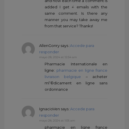
and now each time a comment is
added I get 4 emails with the
same comment. Is there any
manner you may take away me
from that service? Thanks!
AllenGonry
says :
Accede para
responder
mayo 28, 2024 at 12:54 am
Pharmacie Internationale en
ligne:
pharmacie en ligne france
livraison belgique
– acheter
mГ©dicament en ligne sans
ordonnance
IgnacioVen
says :
Accede para
responder
mayo 28, 2024 at 1:05 am
pharmacie en ligne france