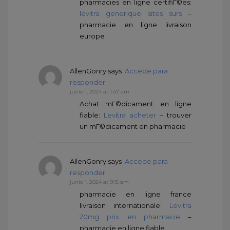
pharmacies en ligne certifiГ©es:
levitra generique sites surs
–
pharmacie en ligne livraison
europe
AllenGonry
says :
Accede para
responder
junio 1, 2024 at 1:47 am
Achat mГ©dicament en ligne
fiable:
Levitra acheter
– trouver
un mГ©dicament en pharmacie
AllenGonry
says :
Accede para
responder
junio 1, 2024 at 9:15 am
pharmacie en ligne france
livraison internationale:
Levitra
20mg prix en pharmacie
–
pharmacie en ligne fiable