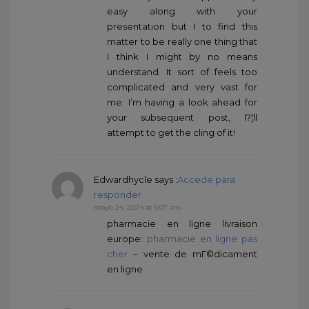
easy along with your
presentation but I to find this
matter to be really one thing that
I think I might by no means
understand. It sort of feels too
complicated and very vast for
me. I’m having a look ahead for
your subsequent post, I?¦ll
attempt to get the cling of it!
Edwardhycle
says :
Accede para
responder
mayo 24, 2024 at 5:07 am
pharmacie en ligne livraison
europe:
pharmacie en ligne pas
cher
– vente de mГ©dicament
en ligne