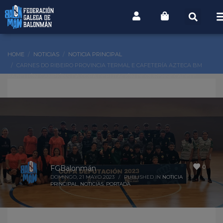
HOME
NOTICIAS
NOTICIA PRINCIPAL
CARNES DO RIBEIRO PROVINCIA TERMAL E CAFETERÍA AZTECA BM
PABELLÓN, CAMPIÓNS DA COPA DEPUTACIÓN DE OURENSE CADETE
MASCULINA E INFANTIL FEMININA, RESPECTIVAMENTE
0
FGBalonmán
DOMINGO, 21 MAYO 2023
/
PUBLISHED IN
NOTICIA
PRINCIPAL
,
NOTICIAS
,
PORTADA