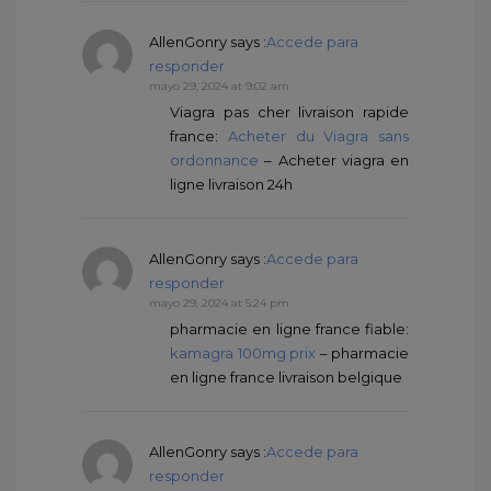
AllenGonry
says :
Accede para
responder
mayo 29, 2024 at 9:02 am
Viagra pas cher livraison rapide
france:
Acheter du Viagra sans
ordonnance
– Acheter viagra en
ligne livraison 24h
AllenGonry
says :
Accede para
responder
mayo 29, 2024 at 5:24 pm
pharmacie en ligne france fiable:
kamagra 100mg prix
– pharmacie
en ligne france livraison belgique
AllenGonry
says :
Accede para
responder