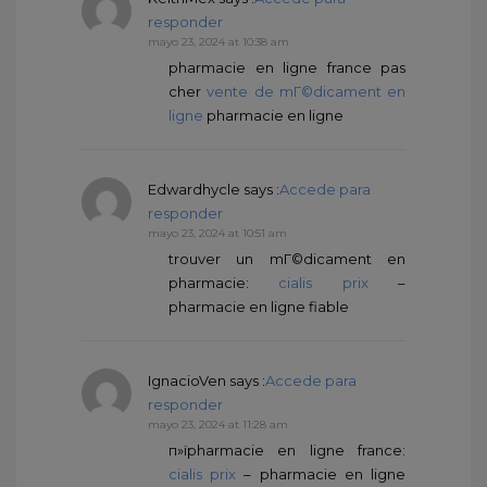
responder
mayo 23, 2024 at 10:38 am
pharmacie en ligne france pas
cher
vente de mГ©dicament en
ligne
pharmacie en ligne
Edwardhycle
says :
Accede para
responder
mayo 23, 2024 at 10:51 am
trouver un mГ©dicament en
pharmacie:
cialis prix
–
pharmacie en ligne fiable
IgnacioVen
says :
Accede para
responder
mayo 23, 2024 at 11:28 am
п»їpharmacie en ligne france:
cialis prix
– pharmacie en ligne