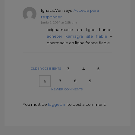
IgnacioVen
says :
Accede para
responder
junio 2, 2024 at 2:58 am
п»їpharmacie en ligne france:
acheter kamagra site fiable
–
pharmacie en ligne france fiable
OLDER COMMENTS
3
4
5
7
8
9
6
NEWER COMMENTS
You must be
logged in
to post a comment.