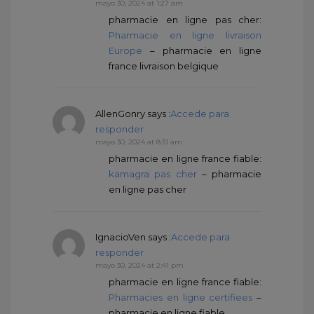
mayo 30, 2024 at 1:27 am
pharmacie en ligne pas cher:
Pharmacie en ligne livraison
Europe
– pharmacie en ligne
france livraison belgique
AllenGonry
says :
Accede para
responder
mayo 30, 2024 at 8:31 am
pharmacie en ligne france fiable:
kamagra pas cher
– pharmacie
en ligne pas cher
IgnacioVen
says :
Accede para
responder
mayo 30, 2024 at 2:41 pm
pharmacie en ligne france fiable:
Pharmacies en ligne certifiees
–
pharmacie en ligne fiable