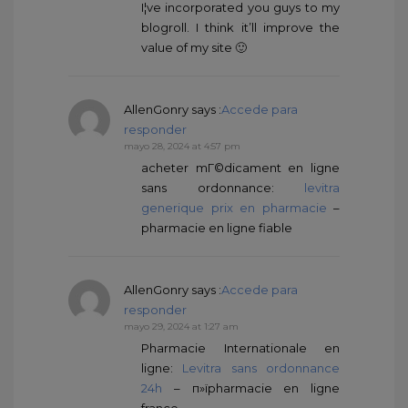
I¦ve incorporated you guys to my
blogroll. I think it’ll improve the
value of my site 🙂
AllenGonry
says :
Accede para
responder
mayo 28, 2024 at 4:57 pm
acheter mГ©dicament en ligne
sans ordonnance:
levitra
generique prix en pharmacie
–
pharmacie en ligne fiable
AllenGonry
says :
Accede para
responder
mayo 29, 2024 at 1:27 am
Pharmacie Internationale en
ligne:
Levitra sans ordonnance
24h
– п»їpharmacie en ligne
france