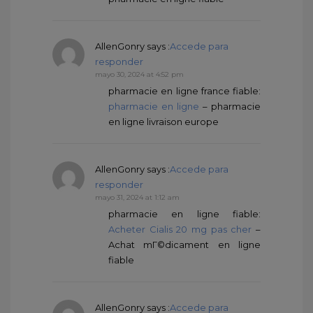
AllenGonry
says :
Accede para
responder
mayo 30, 2024 at 4:52 pm
pharmacie en ligne france fiable:
pharmacie en ligne
– pharmacie
en ligne livraison europe
AllenGonry
says :
Accede para
responder
mayo 31, 2024 at 1:12 am
pharmacie en ligne fiable:
Acheter Cialis 20 mg pas cher
–
Achat mГ©dicament en ligne
fiable
AllenGonry
says :
Accede para