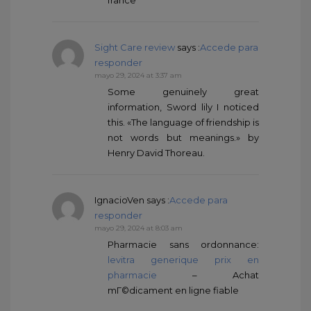
Sight Care review
says :
Accede para
responder
mayo 29, 2024 at 3:37 am
Some genuinely great
information, Sword lily I noticed
this. «The language of friendship is
not words but meanings.» by
Henry David Thoreau.
IgnacioVen
says :
Accede para
responder
mayo 29, 2024 at 8:03 am
Pharmacie sans ordonnance:
levitra generique prix en
pharmacie
– Achat
mГ©dicament en ligne fiable