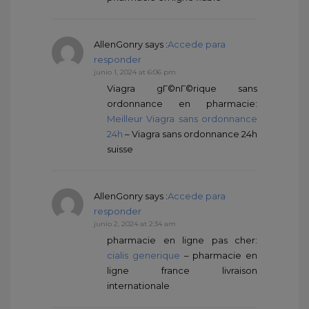
AllenGonry
says :
Accede para
responder
junio 1, 2024 at 6:06 pm
Viagra gГ©nГ©rique sans
ordonnance en pharmacie:
Meilleur Viagra sans ordonnance
24h
– Viagra sans ordonnance 24h
suisse
AllenGonry
says :
Accede para
responder
junio 2, 2024 at 2:34 am
pharmacie en ligne pas cher:
cialis generique
– pharmacie en
ligne france livraison
internationale