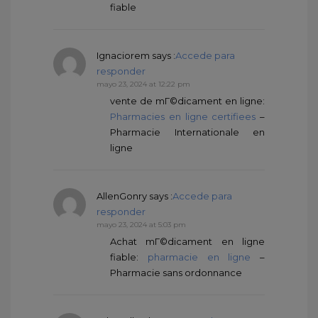
fiable
Ignaciorem
says :
Accede para
responder
mayo 23, 2024 at 12:22 pm
vente de mГ©dicament en ligne:
Pharmacies en ligne certifiees
–
Pharmacie Internationale en
ligne
AllenGonry
says :
Accede para
responder
mayo 23, 2024 at 5:03 pm
Achat mГ©dicament en ligne
fiable:
pharmacie en ligne
–
Pharmacie sans ordonnance