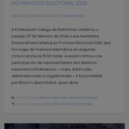
DO PROCESO ELECTORAL 2026
SÁBADO, 28 FEBRERO 2026
BY
FGBALONMÁN
A Federación Galega de Balonmán celebrou o
pasado 27 de febreiro de 2026 a súa Asemblea
Extraordinaria relativa ao Proceso Electoral 2026, que
tivo lugar de maneira telemática en segunda
convocatoria ás 19:30 horas. A sesión contou coa
participación de representantes dos distintos
estamentos federativos —clubs, árbitros/as,
adestradores/as e xogadores/as— e foi presidida
por Bruno López Molina, quen abriu
PUBLISHED IN
NOTICIA PRINCIPAL
,
NOTICIAS
,
PORTADA
TAGGED UNDER:
ELECCIÓNS
,
PROCESO ELECTORAL