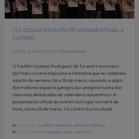
TUI ACOLLE ESTA FIN DE SEMANA A FINAL 4
XUVENIL
JUEVES, 26 MARZO 2026
BY
FGBALONMÁN
O Pavillón Gustavo Rodríguez de Tui será o escenario
da Final 4 Xuvenil Masculina e Feminina que se celebrará
esta fin de semana, 28 e 29 de marzo, reunindo a algún
dos mellores equipos galegos da categoría nunha das
citas máis destacadas do calendario autonómico. A
presentación oficial do evento tivo lugar na mañá de
hoxe, xoves 26 de marzo, no Centro Sociocultural
PUBLISHED IN
NOTICIA PRINCIPAL
,
NOTICIAS
,
PORTADA
TAGGED UNDER:
ENTRADAS
,
FINAL 4
,
NOTICIAS