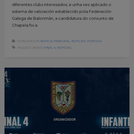
diferentes clubs interesados, e unha vez aplicado o
sistema de valoración establecido pola Federación
Galega de Balonmán, a candidatura do conxunto de
Chapela foi a
PUBLISHED IN
NOTICIA PRINCIPAL
,
NOTICIAS
,
PORTADA
TAGGED UNDER:
FINAL 4
,
NOTICIAS