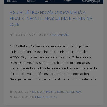
A SD ATLÉTICO NOVÁS ORGANIZARÁ A
FINAL 4 INFANTIL MASCULINA E FEMININA
2026
MIÉRCOLES, 01 ABRIL 2026
BY
FGBALONMÁN
A SD Atlético Novás será o encargado de organizar
a Final 4 Infantil Masculina e Feminina da tempada
2025/2026, que se celebrará os días 18 e 19 de abril de
2026. Unha vez revisadas as solicitudes presentadas
polos diferentes clubs interesados, e tras a aplicación do
sistema de valoración establecido pola Federación
Galega de Balonmán, a candidatura do club rosaleiro foi
PUBLISHED IN
NOTICIA PRINCIPAL
,
NOTICIAS
,
PORTADA
TAGGED UNDER:
FINAL 4
,
NOTICIAS