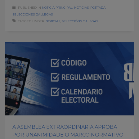
PUBLISHED IN
NOTICIA PRINCIPAL
,
NOTICIAS
,
PORTADA
,
SELECCIONES GALLEGAS
TAGGED UNDER:
NOTICIAS
,
SELECCIÓNS GALEGAS
A ASEMBLEA EXTRAORDINARIA APROBA
POR UNANIMIDADE O MARCO NORMATIVO