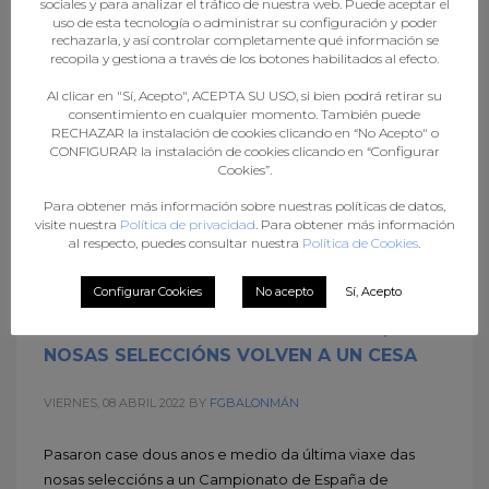
sociales y para analizar el tráfico de nuestra web. Puede aceptar el
uso de esta tecnología o administrar su configuración y poder
rechazarla, y así controlar completamente qué información se
recopila y gestiona a través de los botones habilitados al efecto.
Al clicar en "Sí, Acepto", ACEPTA SU USO, si bien podrá retirar su
consentimiento en cualquier momento. También puede
RECHAZAR la instalación de cookies clicando en “No Acepto" o
CONFIGURAR la instalación de cookies clicando en “Configurar
Cookies”.
Para obtener más información sobre nuestras políticas de datos,
visite nuestra
Política de privacidad
. Para obtener más información
al respecto, puedes consultar nuestra
Política de Cookies
.
Configurar Cookies
No acepto
Sí, Acepto
CASE DOUS ANOS E MEDIO DESPOIS, AS
NOSAS SELECCIÓNS VOLVEN A UN CESA
VIERNES, 08 ABRIL 2022
BY
FGBALONMÁN
Pasaron case dous anos e medio da última viaxe das
nosas seleccións a un Campionato de España de