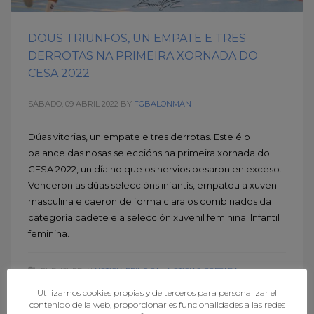
DOUS TRIUNFOS, UN EMPATE E TRES
DERROTAS NA PRIMEIRA XORNADA DO
CESA 2022
SÁBADO, 09 ABRIL 2022
BY
FGBALONMÁN
Dúas vitorias, un empate e tres derrotas. Este é o
balance das nosas seleccións na primeira xornada do
CESA 2022, un día no que os nervios pesaron en exceso.
Venceron as dúas seleccións infantís, empatou a xuvenil
masculina e caeron de forma clara os combinados da
categoría cadete e a selección xuvenil feminina. Infantil
feminina.
PUBLISHED IN
NOTICIA PRINCIPAL
,
NOTICIAS
,
PORTADA
,
SELECCIONES GALLEGAS
Utilizamos cookies propias y de terceros para personalizar el
contenido de la web, proporcionarles funcionalidades a las redes