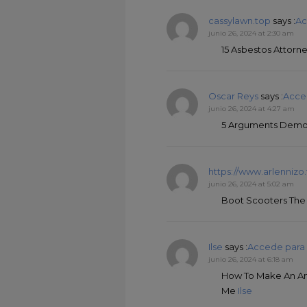
cassylawn.top
says :
Ac
junio 26, 2024 at 2:30 am
15 Asbestos Attorn
Oscar Reys
says :
Acce
junio 26, 2024 at 4:27 am
5 Arguments Demo S
https://www.arlenniz
junio 26, 2024 at 5:02 am
Boot Scooters The 
Ilse
says :
Accede para
junio 26, 2024 at 6:18 am
How To Make An Am
Me
Ilse