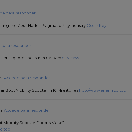
de para responder
ring The Zeus Hades Pragmatic Play Industry
Oscar Reys
 para responder
uldn’t Ignore Locksmith Car Key
elsycrays
s :
Accede para responder
 Car Boot Mobility Scooter In 10 Milestones
http://www.arlennizo.top
s :
Accede para responder
 Mobility Scooter Experts Make?
zo.top