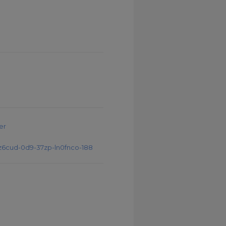
er
nz6cud-0d9-37zp-ln0fnco-188