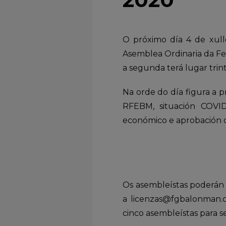
O próximo día 4 de xullo
Asemblea Ordinaria da Fe
a segunda terá lugar trin
Na orde do día figura a 
RFEBM, situación COVID
económico e aprobación d
Os asembleístas poderán 
a licenzas@fgbalonman.
cinco asembleístas para se