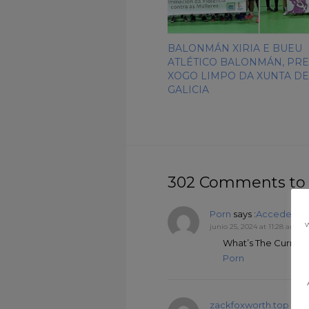
BALONMÁN XIRIA E BUEU
ATLÉTICO BALONMÁN, PR
XOGO LIMPO DA XUNTA DE
GALICIA
302 Comments to
Porn
says :
Accede par
w
junio 25, 2024 at 11:28 am
What’s The Current
Porn
zackfoxworth.top
says