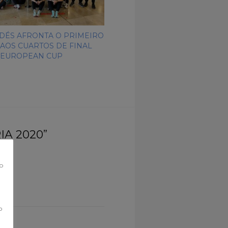
DÉS AFRONTA O PRIMEIRO
 AOS CUARTOS DE FINAL
 EUROPEAN CUP
A 2020”
co
o