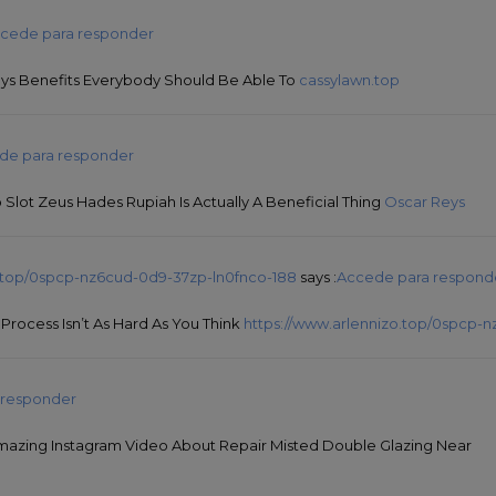
cede para responder
eys Benefits Everybody Should Be Able To
cassylawn.top
de para responder
lot Zeus Hades Rupiah Is Actually A Beneficial Thing
Oscar Reys
o.top/0spcp-nz6cud-0d9-37zp-ln0fnco-188
says :
Accede para respond
Process Isn’t As Hard As You Think
https://www.arlennizo.top/0spcp-
 responder
azing Instagram Video About Repair Misted Double Glazing Near