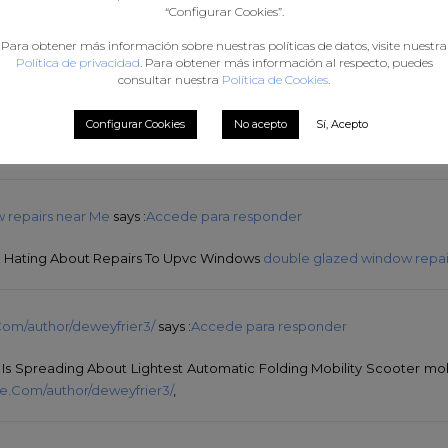
“Configurar Cookies”.
 sofa (
shop-photo.Ru
)
Para obtener más información sobre nuestras políticas de datos, visite nuestra
Política de privacidad
. Para obtener más información al respecto, puedes
consultar nuestra
Política de Cookies
.
Accede para responder
Configurar Cookies
No acepto
Sí, Acepto
Online Slots Bloggers You Need To Be Keeping An Eye
mell.uk
 repairs near Me
says :
Accede para responder
re Hating About Repairs To Upvc Windows
double glazed window repai
.Com/author/deweyfrier3/
says :
Accede para responder
 Is Spreading About Lightest Automatic Folding Mobility Scooter mobi
ale.Com/author/deweyfrier3/
,