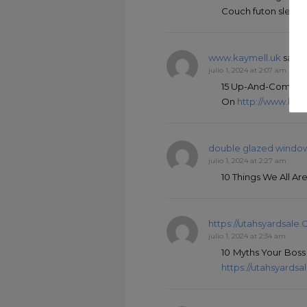
Couch futon sleeper
www.kaymell.uk
says :
julio 1, 2024 at 2:07 am
15 Up-And-Coming 
On
http://www.kay
double glazed window
julio 1, 2024 at 2:27 am
10 Things We All A
https://utahsyardsale
julio 1, 2024 at 2:34 am
10 Myths Your Boss
https://utahsyards