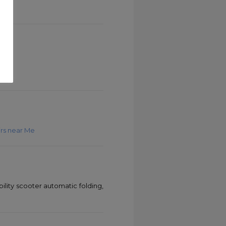
rs near Me
lity scooter automatic folding,