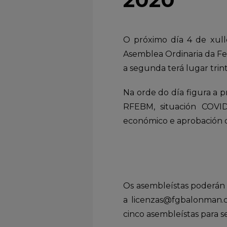
O próximo día 4 de xullo
Asemblea Ordinaria da Fe
a segunda terá lugar trin
Na orde do día figura a 
RFEBM, situación COVID
económico e aprobación d
Os asembleístas poderán 
a licenzas@fgbalonman.
cinco asembleístas para se