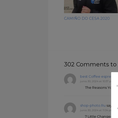
CAMIÑO DO CESA 2020
302 Comments to
best Coffee espresso
junio 30, 2024 at 10:37 pm
w
The Reasons You’l
shop-photo.Ru
says :
A
junio 30, 2024 at 11:34 pm
7 Little Changes Th