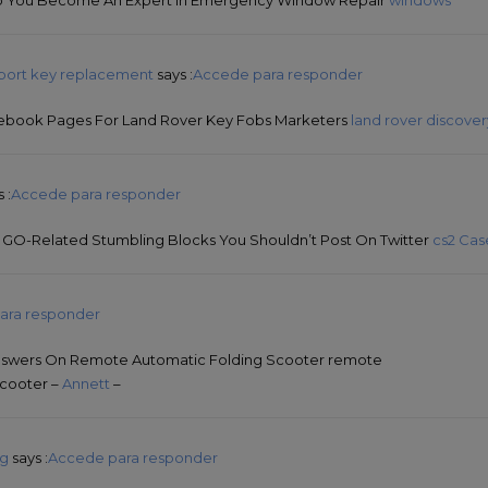
sport key replacement
says :
Accede para responder
cebook Pages For Land Rover Key Fobs Marketers
land rover discove
 :
Accede para responder
 GO-Related Stumbling Blocks You Shouldn’t Post On Twitter
cs2 Ca
ara responder
 Answers On Remote Automatic Folding Scooter remote
scooter –
Annett
–
rg
says :
Accede para responder