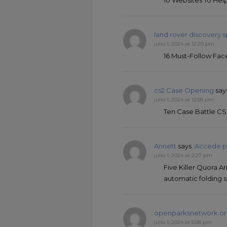
land rover discovery 
julio 1, 2024 at 12:20 pm
16 Must-Follow Fa
cs2 Case Opening
says
julio 1, 2024 at 12:58 pm
Ten Case Battle CS
Annett
says :
Accede p
julio 1, 2024 at 2:27 pm
Five Killer Quora
automatic folding 
openparksnetwork.o
julio 1, 2024 at 5:08 pm