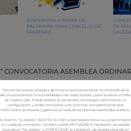
SUSPENDIDA A PROBA DE
O BALO
BALONMÁN PRAIA CONCELLO DE
DE GAL
SANXENXO
GALEGA
 “ CONVOCATORIA ASEMBLEA ORDINARI
 Machine
says :
Accede para responder
Utilizamos cookies propias y de terceros para personalizar el contenido de la
eb, proporcionarles funcionalidades a las redes sociales y para analizar el tráfi
l Want To Learn More About Espresso Machine
best Coffee espresso 
de nuestra web. Puede aceptar el uso de esta tecnología o administrar su
configuración y poder rechazarla, y así controlar completamente qué
información se recopila y gestiona a través de los botones habilitados al efecto.
ccede para responder
Al clicar en "Sí, Acepto", ACEPTA SU USO, si bien podrá retirar su consentimient
en cualquier momento. También puede RECHAZAR la instalación de cookies
at’ll Make A Big Difference With Your Futon Sleeper
clicando en “No Acepto" o CONFIGURAR la instalación de cookies clicando en