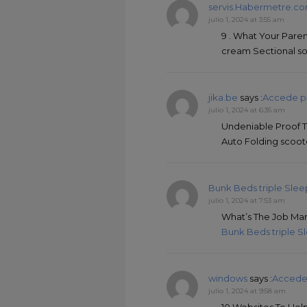
servis.Habermetre.c
julio 1, 2024 at 3:55 am
9 . What Your Pare
cream Sectional so
jika.be
says :
Accede p
julio 1, 2024 at 6:35 am
Undeniable Proof 
Auto Folding scoot
Bunk Beds triple Slee
julio 1, 2024 at 7:53 am
What’s The Job Mar
Bunk Beds triple S
windows
says :
Accede
julio 1, 2024 at 9:58 am
10 Websites To He