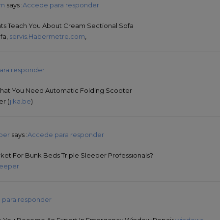
om
says :
Accede para responder
nts Teach You About Cream Sectional Sofa
fa,
servis.Habermetre.com
,
ara responder
That You Need Automatic Folding Scooter
er (
jika.be
)
per
says :
Accede para responder
ket For Bunk Beds Triple Sleeper Professionals?
leeper
 para responder
lp You Become An Expert In Emergency Window Repair
windows