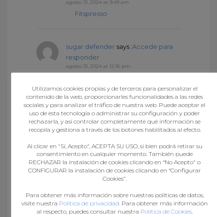
agosto 31, 2024 at 9:49 am
Fitspresso
sugar defender
says :
Accede para
responder
agosto 31, 2024 at 12:16 pm
I always was concerned in this
topic and still am, regards for
Utilizamos cookies propias y de terceros para personalizar el
contenido de la web, proporcionarles funcionalidades a las redes
posting.
sociales y para analizar el tráfico de nuestra web. Puede aceptar el
uso de esta tecnología o administrar su configuración y poder
rechazarla, y así controlar completamente qué información se
recopila y gestiona a través de los botones habilitados al efecto.
Fitspresso review
says :
Accede para
responder
Al clicar en "Sí, Acepto", ACEPTA SU USO, si bien podrá retirar su
agosto 31, 2024 at 2:16 pm
consentimiento en cualquier momento. También puede
RECHAZAR la instalación de cookies clicando en “No Acepto" o
Fitspresso reviews
CONFIGURAR la instalación de cookies clicando en “Configurar
Cookies”.
Para obtener más información sobre nuestras políticas de datos,
boostaro
says :
Accede para
visite nuestra
Política de privacidad
. Para obtener más información
responder
al respecto, puedes consultar nuestra
Política de Cookies
.
agosto 31, 2024 at 3:13 pm