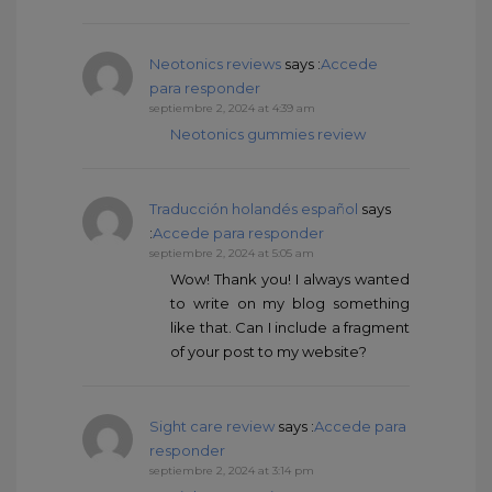
Neotonics reviews
says :
Accede
para responder
septiembre 2, 2024 at 4:39 am
Neotonics gummies review
Traducción holandés español
says
:
Accede para responder
septiembre 2, 2024 at 5:05 am
Wow! Thank you! I always wanted
to write on my blog something
like that. Can I include a fragment
of your post to my website?
Sight care review
says :
Accede para
responder
septiembre 2, 2024 at 3:14 pm