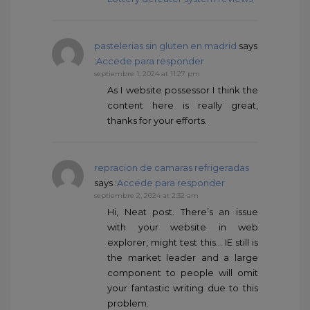
pastelerias sin gluten en madrid
says
:
Accede para responder
septiembre 1, 2024 at 11:27 pm
As I website possessor I think the
content here is really great,
thanks for your efforts.
repracion de camaras refrigeradas
says :
Accede para responder
septiembre 2, 2024 at 2:32 am
Hi, Neat post. There’s an issue
with your website in web
explorer, might test this… IE still is
the market leader and a large
component to people will omit
your fantastic writing due to this
problem.