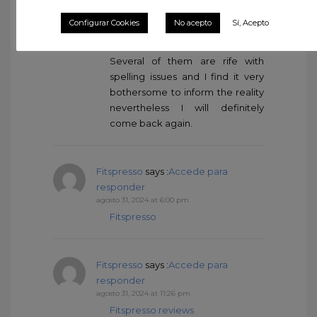
naturally like your web site
Configurar Cookies
No acepto
Sí, Acepto
however you have to test the
spelling on several of your posts.
Several of them are rife with
spelling issues and I find it very
bothersome to inform the reality
nevertheless I will definitely
come back again.
Fitspresso
says :
Accede para
responder
agosto 31, 2024 at 6:00 pm
Fitspresso
Fitspresso
says :
Accede para
responder
agosto 31, 2024 at 11:26 pm
Fitspresso reviews