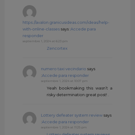
https://avalon.granicusideas.com/ideas/help-
with-online-classes
says :
Accede para
responder
septiembre 1, 2024 at 6:23 pm
Zencortex
numero taxi vecindario
says
:
Accede para responder
septiembre 1, 2024 at 10:07 pm
Yeah bookmaking this wasn’t a
risky determination great post! .
Lottery defeater system review
says
:
Accede para responder
septiembre 1, 2024 at 11:25 pm
Lottery defeater system reviews