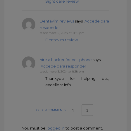
Sight care review
Dentavim reviews
says :
Accede para
responder
septiembre 2, 2024 at 11:19 pm
Dentavim review
hire a hacker for cell phone
says
:
Accede para responder
septiembre 3, 2024 at 8:38 pm
Thankyou for helping out,
excellent info .
OLDER COMMENTS
1
2
You must be
logged in
to post a comment.