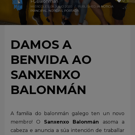
0
FGBalonmán
MIÉRCOLES, 08 JULIO 2020
/
PUBLISHED IN
NOTICIA
PRINCIPAL
,
NOTICIAS
,
PORTADA
DAMOS A
BENVIDA AO
SANXENXO
BALONMÁN
A familia do balonmán galego ten un novo
membro! O
Sanxenxo Balonmán
asoma a
cabeza e anuncia a súa intención de traballar