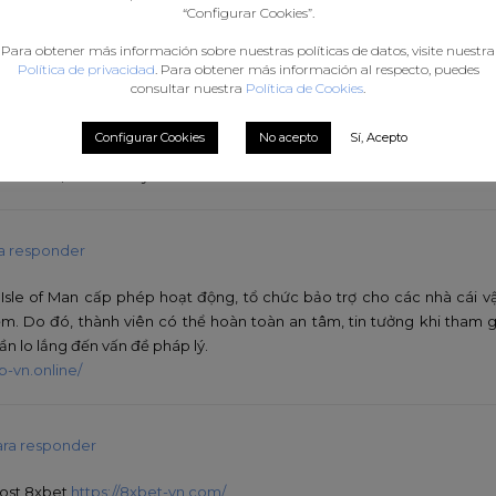
nt binance
says :
Accede para responder
“Configurar Cookies”.
Para obtener más información sobre nuestras políticas de datos, visite nuestra
caught my eye and was very interesting. Thanks. I have a question for 
Política de privacidad
. Para obtener más información al respecto, puedes
consultar nuestra
Política de Cookies
.
 :
Accede para responder
Configurar Cookies
No acepto
Sí, Acepto
 me a lot, is there any more related content? Thanks!
a responder
Isle of Man cấp phép hoạt động, tổ chức bảo trợ cho các nhà cái v
ệm. Do đó, thành viên có thể hoàn toàn an tâm, tin tưởng khi tham gi
n lo lắng đến vấn đề pháp lý.
3b-vn.online/
ra responder
post 8xbet
https://8xbet-vn.com/