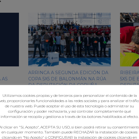
t
ARRINCA A SEGUNDA EDICIÓN DA
RIBEIR
 AS
COPA 5X5 DE BALONMÁN NA RÚA
5X5 DE
DA DEPUTACIÓN DA CORUÑA
DEPUTA
Utilizamos cookies propias y de terceros para personalizar el contenido de la
eb, proporcionarles funcionalidades a las redes sociales y para analizar el tráfi
de nuestra web. Puede aceptar el uso de esta tecnología o administrar su
configuración y poder rechazarla, y así controlar completamente qué
información se recopila y gestiona a través de los botones habilitados al efecto.
“ ESTAMOS DE VOLTA!”
Al clicar en "Sí, Acepto", ACEPTA SU USO, si bien podrá retirar su consentimient
en cualquier momento. También puede RECHAZAR la instalación de cookies
clicando en “No Acepto" o CONFIGURAR la instalación de cookies clicando en