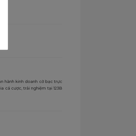
you.
ận hành kinh doanh cờ bạc trực
a cá cược, trải nghiệm tại 123B