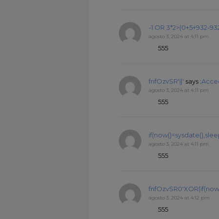
-1 OR 3*2>(0+5+932-93
agosto 3, 2024 at 4:11 pm
555
fnfOzvSR'||'
says :
Acce
agosto 3, 2024 at 4:11 pm
555
if(now()=sysdate(),sleep
agosto 3, 2024 at 4:11 pm
555
fnfOzvSR0'XOR(if(now(
agosto 3, 2024 at 4:12 pm
555