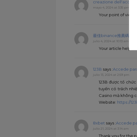
creazione dell'accou
mayo 4, 2024 at 3:35 pm
Your point of view 
最佳binance推薦碼
says
julio 4, 2024 at 10:13 am
Your article helped
123B
says :
Accede par
julio 13, 2024 at 2:59 pm
123B được tổ chức 
tuyến có trách nhi
Casino mà không cầ
Website:
https://12
8xbet
says :
Accede pa
julio 21, 2024 at 3:14 am
Thank you for the 