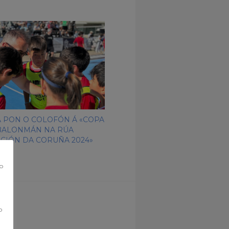
A PON O COLOFÓN Á «COPA
 BALONMÁN NA RÚA
CIÓN DA CORUÑA 2024»
co
o