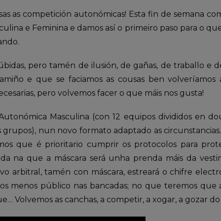
sas as competición autonómicas! Esta fin de semana co
ulina e Feminina e damos así o primeiro paso para o q
ando.
bidas, pero tamén de ilusión, de gañas, de traballo e 
amiño e que se faciamos as cousas ben volveríamos a
cesarias, pero volvemos facer o que máis nos gusta!
Autonómica Masculina (con 12 equipos divididos en do
s grupos), nun novo formato adaptado as circunstancias.
os que é prioritario cumprir os protocolos para prot
 na que a máscara será unha prenda máis da vestime
vo arbitral, tamén con máscara, estreará o chifre elec
os menos público nas bancadas; no que teremos que a
e… Volvemos as canchas, a competir, a xogar, a gozar do