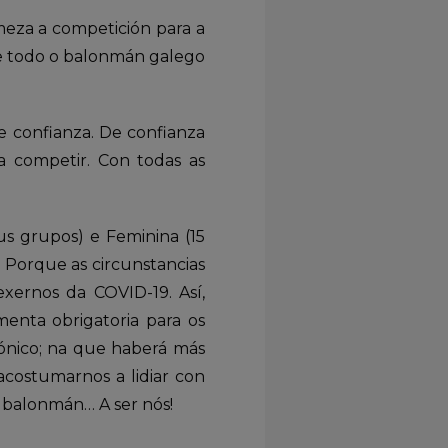
meza a competición para a
ue todo o balonmán galego
de confianza. De confianza
 competir. Con todas as
us grupos) e Feminina (15
 Porque as circunstancias
exernos da COVID-19. Así,
nta obrigatoria para os
trónico; na que haberá más
costumarnos a lidiar con
 balonmán… A ser nós!