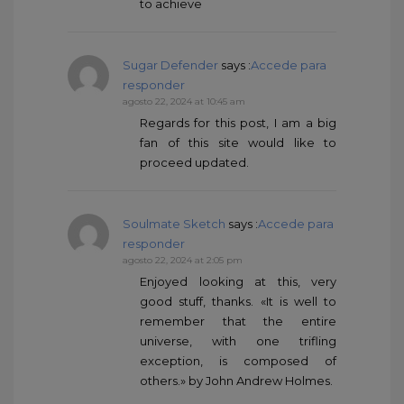
to achieve
Sugar Defender
says :
Accede para
responder
agosto 22, 2024 at 10:45 am
Regards for this post, I am a big
fan of this site would like to
proceed updated.
Soulmate Sketch
says :
Accede para
responder
agosto 22, 2024 at 2:05 pm
Enjoyed looking at this, very
good stuff, thanks. «It is well to
remember that the entire
universe, with one trifling
exception, is composed of
others.» by John Andrew Holmes.