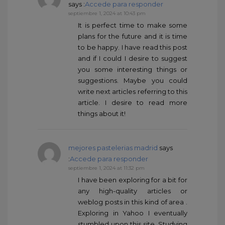
says :
Accede para responder
septiembre 1, 2024 at 10:43 pm
It is perfect time to make some
plans for the future and it is time
to be happy. I have read this post
and if I could I desire to suggest
you some interesting things or
suggestions. Maybe you could
write next articles referring to this
article. I desire to read more
things about it!
mejores pastelerias madrid
says
:
Accede para responder
septiembre 1, 2024 at 11:32 pm
I have been exploring for a bit for
any high-quality articles or
weblog posts in this kind of area .
Exploring in Yahoo I eventually
stumbled upon this site. Studying