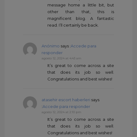
message home a little bit, but
other than that, this is
magnificent blog. A fantastic
read. I’ll certainly be back.
Anónimo
says :
Accede para
responder
agosto 12, 2024 at 4:43 am
It’s great to come across a site
that does its job so well.
Congratulations and best wishes!
atasehir escort haberleri
says
:
Accede para responder
agosto 12, 2024 at 2:10 pm
It’s great to come across a site
that does its job so well.
Congratulations and best wishes!