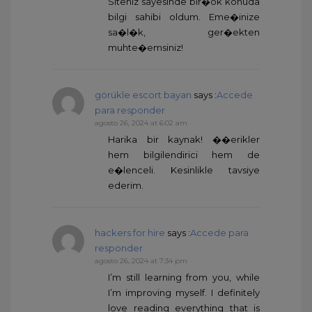
Siteniz sayesinde bir�ok konuda
bilgi sahibi oldum. Eme�inize
sa�l�k, ger�ekten
muhte�emsiniz!
görükle escort bayan
says :
Accede
para responder
agosto 26, 2024 at 6:02 am
Harika bir kaynak! ��erikler
hem bilgilendirici hem de
e�lenceli. Kesinlikle tavsiye
ederim.
hackers for hire
says :
Accede para
responder
agosto 26, 2024 at 7:34 pm
I’m still learning from you, while
I’m improving myself. I definitely
love reading everything that is