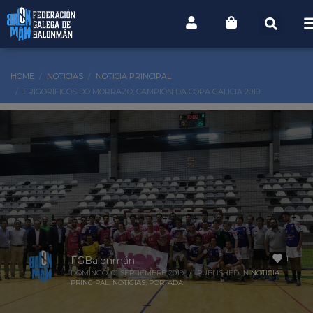
HOME
NOTICIAS
NOTICIA PRINCIPAL
FRIGORÍFICOS DO MORRAZO, CAMPIÓN DA COPA GALICIA 2019
1
FGBalonmán
DOMINGO, 01 SEPTIEMBRE 2019
/
PUBLISHED IN
NOTICIA
PRINCIPAL
,
NOTICIAS
,
PORTADA