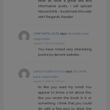
After all, what a great site and
informative posts, I will upload
inbound link – bookmark this web
site? Regards, Reader.
เวชศาสตร์ชะลอวัย
says :
Accede para
responder
agosto 7, 2024 at 2:08 pm
You have noted very interesting
points! ps decent website .
santa rosalia murcia
says :
Accede
para responder
agosto 11, 2024 at 1:04 pm
Its like you read my mind! You
appear to know a lot about this,
like you wrote the book in it or
something. I think that you could
do with a few pics to drive the