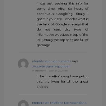
I was just seeking this info for
some time. After six hours of
continuous Googleing, finally I
got it in your site. I wonder what is
the lack of Google strategy that
do not rank this type of
informative websites in top of the
list. Usually the top sites are full of
garbage.
identification documents
says
:
Accede para responder
septiembre 1, 2024 at 2:32 pm
I like the efforts you have put in
this, thankyou for all the great
articles.
numero de telefono taxi vecindario