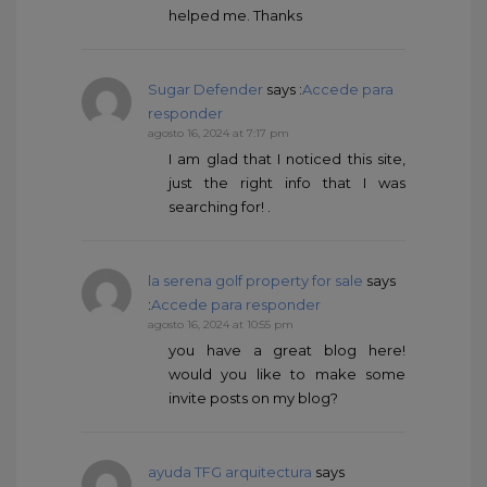
helped me. Thanks
Sugar Defender
says :
Accede para
responder
agosto 16, 2024 at 7:17 pm
I am glad that I noticed this site,
just the right info that I was
searching for! .
la serena golf property for sale
says
:
Accede para responder
agosto 16, 2024 at 10:55 pm
you have a great blog here!
would you like to make some
invite posts on my blog?
ayuda TFG arquitectura
says