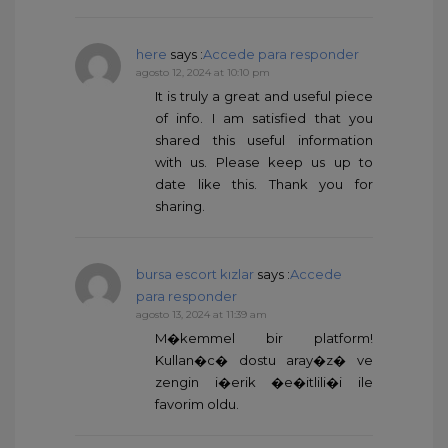
here
says :
Accede para responder
agosto 12, 2024 at 10:10 pm
It is truly a great and useful piece
of info. I am satisfied that you
shared this useful information
with us. Please keep us up to
date like this. Thank you for
sharing.
bursa escort kızlar
says :
Accede
para responder
agosto 13, 2024 at 11:39 am
M�kemmel bir platform!
Kullan�c� dostu aray�z� ve
zengin i�erik �e�itlili�i ile
favorim oldu.