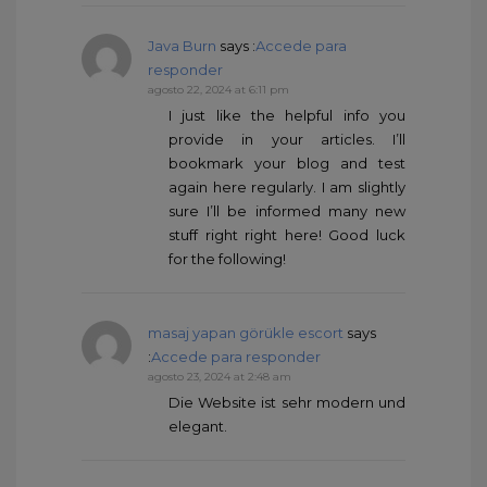
Java Burn
says :
Accede para
responder
agosto 22, 2024 at 6:11 pm
I just like the helpful info you
provide in your articles. I’ll
bookmark your blog and test
again here regularly. I am slightly
sure I’ll be informed many new
stuff right right here! Good luck
for the following!
masaj yapan görükle escort
says
:
Accede para responder
agosto 23, 2024 at 2:48 am
Die Website ist sehr modern und
elegant.