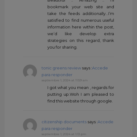
Beautiful .. Amazing .. I’ll
bookmark your web site and
take the feeds additionally…I’m
satisfied to find numerous useful
information here within the post,
we’d like develop extra
strategies on this regard, thank
you for sharing.
tonic greens review
says :
Accede
para responder
septiembre 1, 2024 at 11:59 am
I got what you mean , regards for
putting up.Woh I am pleased to
find this website through google.
citizenship documents
says :
Accede
para responder
septiembre 1, 2024 at 1:13 pm