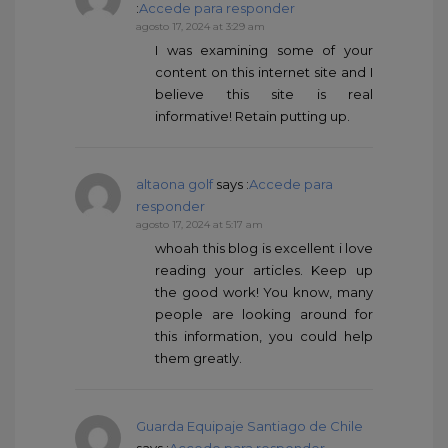
:
Accede para responder
agosto 17, 2024 at 3:29 am
I was examining some of your
content on this internet site and I
believe this site is real
informative! Retain putting up.
altaona golf
says :
Accede para
responder
agosto 17, 2024 at 5:17 am
whoah this blog is excellent i love
reading your articles. Keep up
the good work! You know, many
people are looking around for
this information, you could help
them greatly.
Guarda Equipaje Santiago de Chile