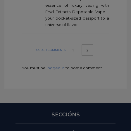
essence of luxury vaping with
Fryd Extracts Disposable Vape –
your pocket-sized passport to a
universe of flavor.
OLDER COMMENTS
1
2
You must be
logged in
to post a comment.
SECCIÓNS