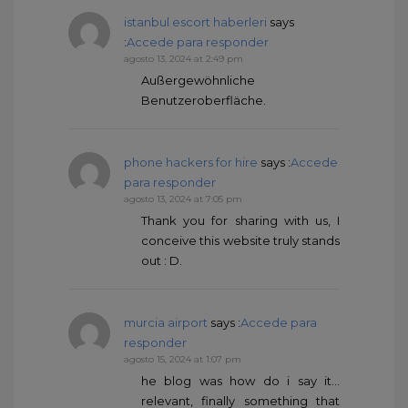
istanbul escort haberleri
says
:
Accede para responder
agosto 13, 2024 at 2:49 pm
Außergewöhnliche
Benutzeroberfläche.
phone hackers for hire
says :
Accede
para responder
agosto 13, 2024 at 7:05 pm
Thank you for sharing with us, I
conceive this website truly stands
out : D.
murcia airport
says :
Accede para
responder
agosto 15, 2024 at 1:07 pm
he blog was how do i say it…
relevant, finally something that