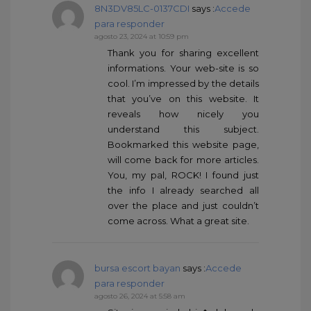
8N3DV85LC-0137CDI
says :
Accede
para responder
agosto 23, 2024 at 10:59 pm
Thank you for sharing excellent
informations. Your web-site is so
cool. I’m impressed by the details
that you’ve on this website. It
reveals how nicely you
understand this subject.
Bookmarked this website page,
will come back for more articles.
You, my pal, ROCK! I found just
the info I already searched all
over the place and just couldn’t
come across. What a great site.
bursa escort bayan
says :
Accede
para responder
agosto 26, 2024 at 5:58 am