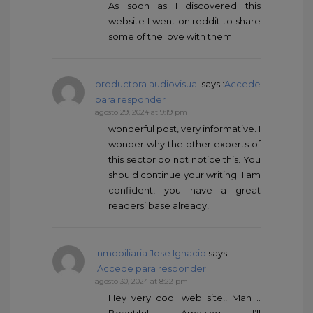
As soon as I discovered this
website I went on reddit to share
some of the love with them.
productora audiovisual
says :
Accede
para responder
agosto 29, 2024 at 9:19 pm
wonderful post, very informative. I
wonder why the other experts of
this sector do not notice this. You
should continue your writing. I am
confident, you have a great
readers’ base already!
Inmobiliaria Jose Ignacio
says
:
Accede para responder
agosto 30, 2024 at 8:22 pm
Hey very cool web site!! Man ..