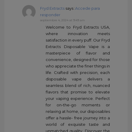
Fryd Extracts
says :
Accede para
responder
septiembre 4, 2024 at 9:49 am
Welcome to Fryd Extracts USA,
where innovation meets
satisfaction in every puff. Our Fryd
Extracts Disposable Vape is a
masterpiece of flavor and
convenience, designed for those
who appreciate the finer things in
life. Crafted with precision, each
disposable vape delivers a
seamless blend of rich, nuanced
flavors that promise to elevate
your vaping experience. Perfect
for on-the-go moments or
relaxing at home, our disposables
offer a hassle- free journey into a
world of exquisite taste and
unmatched quality. Discover the