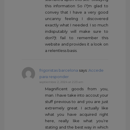
this information So i?¦m glad to
convey that I have a very good
uncanny feeling I discovered
exactly what I needed. I so much
indisputably will make sure to
don?¦t fail to remember this
website and provides it a look on
a relentless basis.
frigoristas barcelona
says :
Accede
para responder
septiembre 2, 2024 at 2:23 am
Magnificent goods from you,
man. I have take into accout your
stuff previous to and you are just
extremely great. I actually like
what you have acquired right
here, really like what you’re
stating and the best way in which