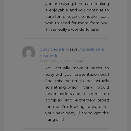
you are saying it. You are making
it enjoyable and you continue to
care for to keep it sensible. I cant
wait to read far more from you.
This is really a wonderful site.
body bebe friki
says :
Accede para
responder
septiembre 2, 2024 at 4:27 am
You actually make it seem so
easy with your presentation but I
find this matter to be actually
something which I think I would
never understand. It seems too
complex and extremely broad
for me. I’m looking forward for
your next post, I’ll try to get the
hang of it!