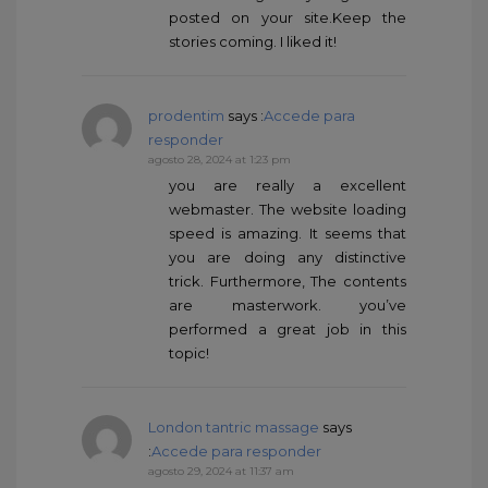
posted on your site.Keep the
stories coming. I liked it!
prodentim
says :
Accede para
responder
agosto 28, 2024 at 1:23 pm
you are really a excellent
webmaster. The website loading
speed is amazing. It seems that
you are doing any distinctive
trick. Furthermore, The contents
are masterwork. you’ve
performed a great job in this
topic!
London tantric massage
says
:
Accede para responder
agosto 29, 2024 at 11:37 am