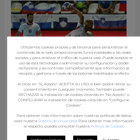
Utilizamos cookies propias y de terceros para personalizar el
contenido de la web, proporcionarles funcionalidades a las redes
sociales y para analizar el tráfico de nuestra web. Puede aceptar el
uso de esta tecnología o administrar su configuración y poder
rechazarla, y así controlar completamente qué información se
recopila y gestiona a través de los botones habilitados al efecto.
DEFINIDAS AS SEMIFINAIS DO MUNDIAL
Al clicar en "Sí, Acepto", ACEPTA SU USO, si bien podrá retirar su
consentimiento en cualquier momento. También puede
RECHAZAR la instalación de cookies clicando en “No Acepto" o
CONFIGURAR la instalación de cookies clicando en “Configurar
Cookies”.
Para obtener más información sobre nuestras políticas de datos,
visite nuestra
Política de privacidad
. Para obtener más información
al respecto, puedes consultar nuestra
Política de Cookies
.
Configurar Cookies
No acepto
Sí, Acepto