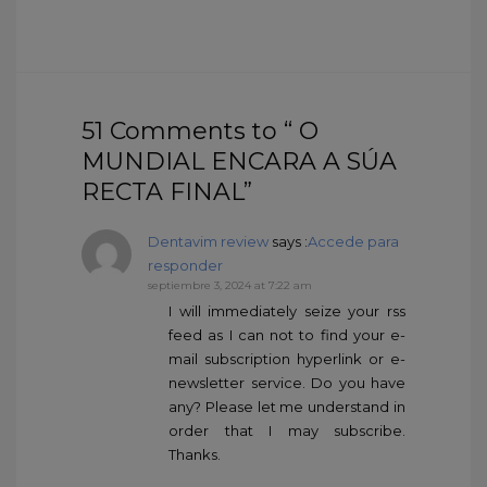
51 Comments to “ O
MUNDIAL ENCARA A SÚA
RECTA FINAL”
Dentavim review
says :
Accede para
responder
septiembre 3, 2024 at 7:22 am
I will immediately seize your rss
feed as I can not to find your e-
mail subscription hyperlink or e-
newsletter service. Do you have
any? Please let me understand in
order that I may subscribe.
Thanks.