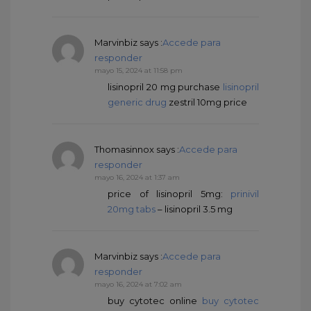
Marvinbiz
says :
Accede para
responder
mayo 15, 2024 at 11:58 pm
lisinopril 20 mg purchase
lisinopril
generic drug
zestril 10mg price
Thomasinnox
says :
Accede para
responder
mayo 16, 2024 at 1:37 am
price of lisinopril 5mg:
prinivil
20mg tabs
– lisinopril 3.5 mg
Marvinbiz
says :
Accede para
responder
mayo 16, 2024 at 7:02 am
buy cytotec online
buy cytotec