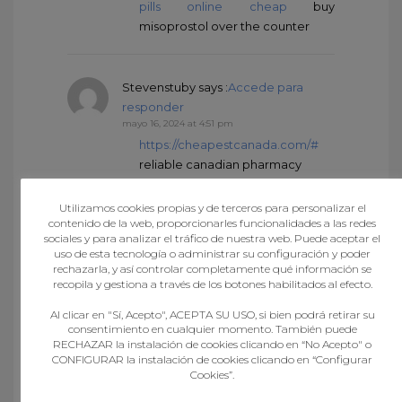
pills online cheap
buy
misoprostol over the counter
Stevenstuby
says :
Accede para
responder
mayo 16, 2024 at 4:51 pm
https://cheapestcanada.com/#
reliable canadian pharmacy
Utilizamos cookies propias y de terceros para personalizar el
contenido de la web, proporcionarles funcionalidades a las redes
CharlesFuP
says :
Accede para
sociales y para analizar el tráfico de nuestra web. Puede aceptar el
responder
uso de esta tecnología o administrar su configuración y poder
mayo 16, 2024 at 8:15 pm
rechazarla, y así controlar completamente qué información se
indian pharmacy paypal
online
recopila y gestiona a través de los botones habilitados al efecto.
pharmacy india
best online
Al clicar en "Sí, Acepto", ACEPTA SU USO, si bien podrá retirar su
pharmacy india
consentimiento en cualquier momento. También puede
RECHAZAR la instalación de cookies clicando en “No Acepto" o
CONFIGURAR la instalación de cookies clicando en “Configurar
Cookies”.
JimmieSeawl
says :
Accede para