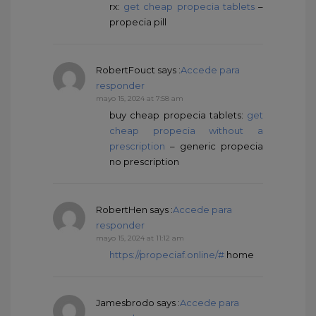
rx:
get cheap propecia tablets
–
propecia pill
RobertFouct
says :
Accede para
responder
mayo 15, 2024 at 7:58 am
buy cheap propecia tablets:
get
cheap propecia without a
prescription
– generic propecia
no prescription
RobertHen
says :
Accede para
responder
mayo 15, 2024 at 11:12 am
https://propeciaf.online/#
home
Jamesbrodo
says :
Accede para