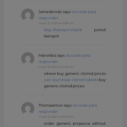
Jamesbrodo
says :
Accede para
responder
mayo 15, 2024 at 3:08 am
http://lisinopril.club/#
prinivil
lisinopril
Marvinbiz
says :
Accede para
responder
mayo 15, 2024 at 5:46 am
where buy generic clomid prices
can i purchase clomid tablets
buy
generic clomid prices
Thomasinnox
says :
Accede para
responder
mayo 15, 2024 at 6:49 am
order generic propecia without