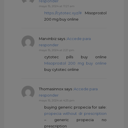
responder
mayo 15, 2024 at 11:21 am
https://cytotec.xyz/#
Misoprostol
200 mg buy online
Marvinbiz
says :
Accede para
responder
mayo 15, 2024 at 2:21 pm
cytotec pills buy online
Misoprostol 200 mg buy online
buy cytotec online
Thomasinnox
says :
Accede para
responder
mayo 15, 2024 at 4:25 pm
buying generic propecia for sale:
propecia without dr prescription
– generic propecia no
prescription