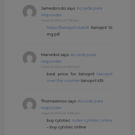
Jamesbrodo
says :
Accede para
responder
mayo 14, 2024 at 7:03 pm
https://lisinopril.club/#
lisinopril 10
mg pill
Marvinbiz
says :
Accede para
responder
mayo 14, 2024 at 10:29 pm
best price for lisinopril
lisinopril
over the counter
lisinopril 419
Thomasinnox
says :
Accede para
responder
mayo 14, 2024 at 10:58 pm
buy cytotec:
order cytotec online
– buy cytotec online