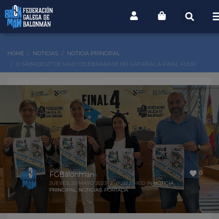
HOME
NOTICIAS
NOTICIA PRINCIPAL
O SÁBADO 27 DE MAIO CELEBRARASE NO GATAÑAL A FINAL FOUR
ALEVÍN 7 DAS LIGAS OURO E PRATA
0
FGBalonmán
JUEVES, 25 MAYO 2023
/
PUBLISHED IN
NOTICIA
PRINCIPAL
,
NOTICIAS
,
PORTADA