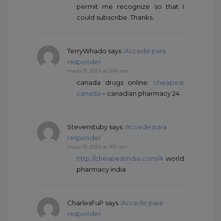
permit me recognize so that I
could subscribe. Thanks.
TerryWhado
says :
Accede para
responder
mayo 17, 2024 at 5:43 am
canada drugs online:
cheapest
canada
– canadian pharmacy 24
Stevenstuby
says :
Accede para
responder
mayo 17, 2024 at 9:51 am
http://cheapestindia.com/#
world
pharmacy india
CharlesFuP
says :
Accede para
responder