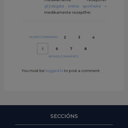
gГјnstigste online apotheke
–
medikamente rezeptfrei
OLDER COMMENTS
2
3
4
6
7
8
5
NEWER COMMENTS
You must be
logged in
to post a comment.
SECCIÓNS