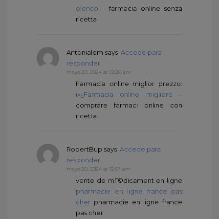
elenco
– farmacia online senza
ricetta
Antonialom
says :
Accede para
responder
mayo 20, 2024 at 12:26 am
Farmacia online miglior prezzo:
ï»¿Farmacia online migliore
–
comprare farmaci online con
ricetta
RobertBup
says :
Accede para
responder
mayo 20, 2024 at 12:57 am
vente de mГ©dicament en ligne
pharmacie en ligne france pas
cher
pharmacie en ligne france
pas cher