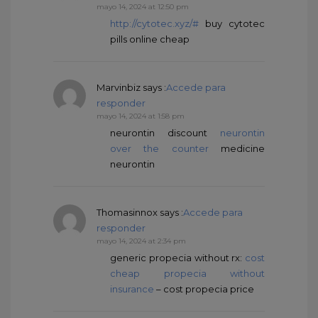
mayo 14, 2024 at 12:50 pm
http://cytotec.xyz/#
buy cytotec
pills online cheap
Marvinbiz
says :
Accede para
responder
mayo 14, 2024 at 1:58 pm
neurontin discount
neurontin
over the counter
medicine
neurontin
Thomasinnox
says :
Accede para
responder
mayo 14, 2024 at 2:34 pm
generic propecia without rx:
cost
cheap propecia without
insurance
– cost propecia price