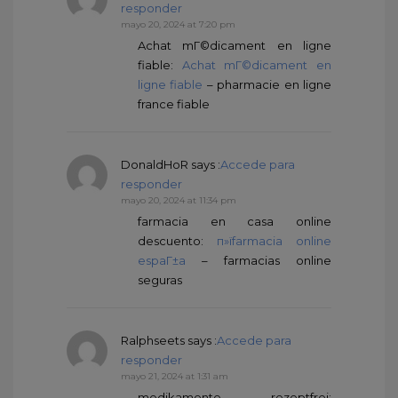
responder
mayo 20, 2024 at 7:20 pm
Achat mГ©dicament en ligne
fiable:
Achat mГ©dicament en
ligne fiable
– pharmacie en ligne
france fiable
DonaldHoR
says :
Accede para
responder
mayo 20, 2024 at 11:34 pm
farmacia en casa online
descuento:
п»їfarmacia online
espaГ±a
– farmacias online
seguras
Ralphseets
says :
Accede para
responder
mayo 21, 2024 at 1:31 am
medikamente rezeptfrei: