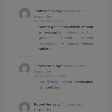
Thomasinnox
says :
Accede para
responder
mayo 14, 2024 at 6:59 am
how to get cheap clomid without
a prescription:
where to buy
generic clomid without
prescription
– buying clomid
tablets
Jamesbrodo
says :
Accede para
responder
mayo 14, 2024 at 11:03 am
http://lisinopril.club/#
medication
lisinopril 5 mg
RobertHen
says :
Accede para
responder