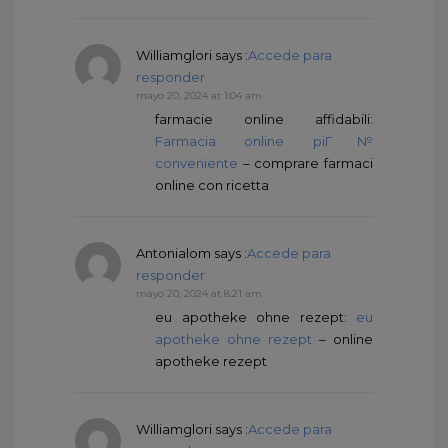
Williamglori
says :
Accede para
responder
mayo 20, 2024 at 1:04 am
farmacie online affidabili:
Farmacia online piГ№
conveniente
– comprare farmaci
online con ricetta
Antonialom
says :
Accede para
responder
mayo 20, 2024 at 8:21 am
eu apotheke ohne rezept:
eu
apotheke ohne rezept
– online
apotheke rezept
Williamglori
says :
Accede para