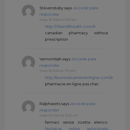
Stevenstuby
says :
Accede para
responder
mayo 19, 2024 at 12:51 pm
http://36and6health.com/#
canadian pharmacy without
prescription
VernonWah
says :
Accede para
responder
mayo 19, 2024 at 7:01 pm
http://eumedicamentenligne.com/#
pharmacie en ligne pas cher
Ralphseets
says :
Accede para
responder
mayo 20, 2024 at 12:22 am
farmaci senza ricetta elenco:
farmacie online autorizzate