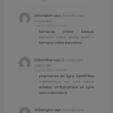
Antonialom
says :
Accede para
responder
mayo 20, 2024 at 5:29 pm
farmacias online baratas:
farmacia online envÃ­o gratis
–
farmacia online barcelona
RobertBup
says :
Accede para
responder
mayo 20, 2024 at 6:50 pm
pharmacies en ligne certifiГ©es
п»їpharmacie en ligne france
acheter mГ©dicament en ligne
sans ordonnance
Williamglori
says :
Accede para