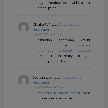
buy medications without a
prescription
CharlesFuP
says :
Accede para
responder
mayo 19, 2024 at 3:45 am
canadian pharmacy world
coupon code
canadian
pharmacy discount coupon
cheapest pharmacy to get
prescriptions filled
Stevenstuby
says :
Accede para
responder
mayo 19, 2024 at 4:03 am
http://cheapestindia.com/#
best
online pharmacy india