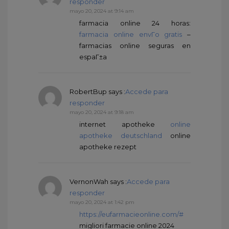
responder
mayo 20, 2024 at 9:14 am
farmacia online 24 horas:
farmacia online envГ­o gratis
–
farmacias online seguras en
espaГ±a
RobertBup
says :
Accede para
responder
mayo 20, 2024 at 9:18 am
internet apotheke
online
apotheke deutschland
online
apotheke rezept
VernonWah
says :
Accede para
responder
mayo 20, 2024 at 1:42 pm
https://eufarmacieonline.com/#
migliori farmacie online 2024