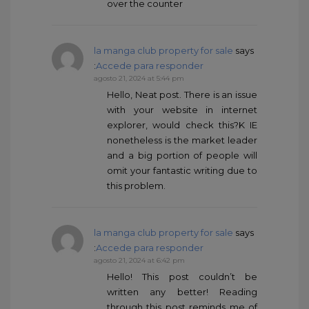
over the counter
la manga club property for sale
says
:
Accede para responder
agosto 21, 2024 at 5:44 pm
Hello, Neat post. There is an issue
with your website in internet
explorer, would check this?K IE
nonetheless is the market leader
and a big portion of people will
omit your fantastic writing due to
this problem.
la manga club property for sale
says
:
Accede para responder
agosto 21, 2024 at 6:42 pm
Hello! This post couldn’t be
written any better! Reading
through this post reminds me of