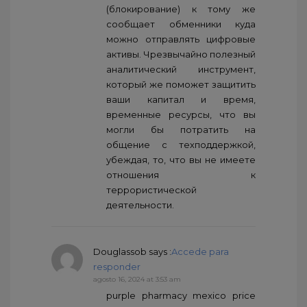
(блокирование) к тому же
сообщает обменники куда
можно отправлять цифровые
активы. Чрезвычайно полезный
аналитический инструмент,
который же поможет защитить
ваши капитал и время,
временные ресурсы, что вы
могли бы потратить на
общение с техподдержкой,
убеждая, то, что вы не имеете
отношения к
террористической
деятельности.
Douglassob
says :
Accede para
responder
agosto 16, 2024 at 3:53 am
purple pharmacy mexico price