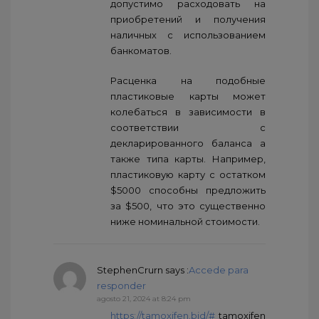
допустимо расходовать на
приобретений и получения
наличных с использованием
банкоматов.
Расценка на подобные
пластиковые карты может
колебаться в зависимости в
соответствии с
декларированного баланса а
также типа карты. Например,
пластиковую карту с остатком
$5000 способны предложить
за $500, что это существенно
ниже номинальной стоимости.
StephenCrurn
says :
Accede para
responder
agosto 21, 2024 at 8:24 pm
https://tamoxifen.bid/#
tamoxifen