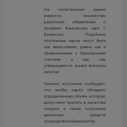
На нелегальном рынке
имеются множество
различных объявлений о
продаже банковских карт с
балансом. Подобные
платёжные карты могут быть
как авансовыми, равно как и
привязанными с банковскими
счетами, и где, как
утверждается, ранее внесены
капитал
Типично источники сообщают,
что якобы карта обладает
определенную объём, которую
допустимо тратить в качестве
покупок а также получения
денежных средств
посредством банкоматов.