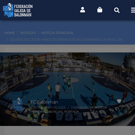
HOME
NOTICIAS
NOTICIA PRINCIPAL
OS DÍAS 19 E 20 DE MAIO CELEBRARASE EN CAMARIÑAS A FINAL DA
COPA 5X5 DEPUTACIÓN DA CORUÑA
0
FGBalonmán
JUEVES, 18 MAYO 2023
/
PUBLISHED IN
NOTICIA
PRINCIPAL
,
NOTICIAS
,
PORTADA