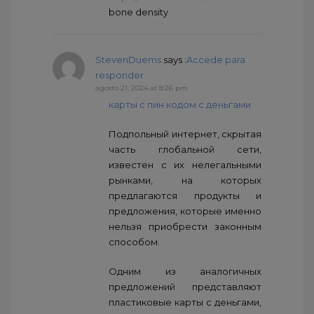
bone density
StevenDuems
says :
Accede para
responder
agosto 21, 2024 at 8:26 pm
карты с пин кодом с деньгами
Подпольный интернет, скрытая
часть глобальной сети,
известен с их нелегальными
рынками, на которых
предлагаются продукты и
предложения, которые именно
нельзя приобрести законным
способом.
Одним из аналогичных
предложений представляют
пластиковые карты с деньгами,