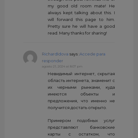
my good old room mate! He
always kept talking about this. I
will forward this page to him.
Pretty sure he will have a good
read. Many thanks for sharing!
RichardIdova
says :
Accede para
responder
agosto 21, 2024 at 8:07 pm
Невидимый интернет, скрытая
область интернета, знаменит с
их черными рынками, куда
имеются объекты и
предложения, что именно не
получится достать открыто.
Примером подобных услуг
представляют банковские
карты с остатком, что