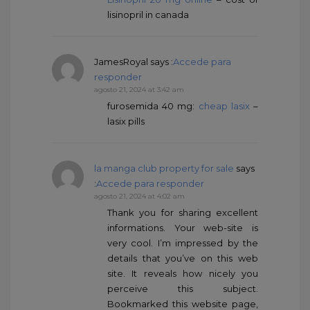
lisinopril in canada
JamesRoyal
says :
Accede para
responder
agosto 21, 2024 at 3:42 am
furosemida 40 mg:
cheap lasix
–
lasix pills
la manga club property for sale
says
:
Accede para responder
agosto 21, 2024 at 4:02 am
Thank you for sharing excellent
informations. Your web-site is
very cool. I’m impressed by the
details that you’ve on this web
site. It reveals how nicely you
perceive this subject.
Bookmarked this website page,