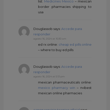
list:
Medicines Mexico
– mexican
border pharmacies shipping to
usa
Douglassob
says :
Accede para
responder
agosto 16, 2024 at 10:30 am
ed rx online:
cheap ed pills online
– where to buy ed pills
Douglassob
says :
Accede para
responder
agosto 16, 2024 at 5:13 pm
mexican pharmaceuticals online:
mexico pharmacy win
– п»їbest
mexican online pharmacies
canon servicio tecnico oficial
says