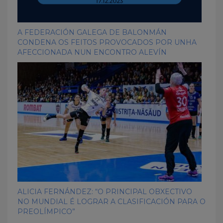
A FEDERACIÓN GALEGA DE BALONMÁN
CONDENA OS FEITOS PROVOCADOS POR UNHA
AFECCIONADA NUN ENCONTRO ALEVÍN
ALICIA FERNÁNDEZ: “O PRINCIPAL OBXECTIVO
NO MUNDIAL É LOGRAR A CLASIFICACIÓN PARA O
PREOLÍMPICO”