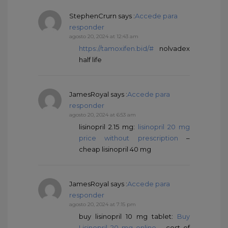
StephenCrurn
says :
Accede para
responder
agosto 20, 2024 at 12:43 am
https://tamoxifen.bid/#
nolvadex
half life
JamesRoyal
says :
Accede para
responder
agosto 20, 2024 at 6:53 am
lisinopril 2.15 mg:
lisinopril 20 mg
price without prescription
–
cheap lisinopril 40 mg
JamesRoyal
says :
Accede para
responder
agosto 20, 2024 at 7:15 pm
buy lisinopril 10 mg tablet:
Buy
Lisinopril 20 mg online
– cost of