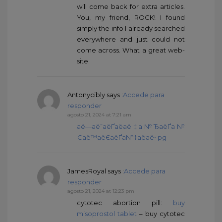
will come back for extra articles.
You, my friend, ROCK! I found
simply the info I already searched
everywhere and just could not
come across. What a great web-
site.
Antonycibly
says :
Accede para
responder
agosto 21, 2024 at 7:21 am
аё—аё”аёҐаё­аё‡а№ЂаёҐа№
€аё™аёЄаёҐа№‡аё­аё• pg
JamesRoyal
says :
Accede para
responder
agosto 21, 2024 at 12:23 pm
cytotec abortion pill:
buy
misoprostol tablet
– buy cytotec