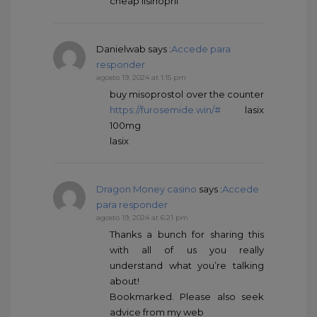
cheap lisinopril
Danielwab
says :
Accede para
responder
agosto 19, 2024 at 1:15 pm
buy misoprostol over the counter
https://furosemide.win/#
lasix
100mg
lasix
Dragon Money casino
says :
Accede
para responder
agosto 19, 2024 at 6:21 pm
Thanks a bunch for sharing this
with all of us you really
understand what you’re talking
about!
Bookmarked. Please also seek
advice from my web