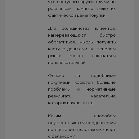
что доступны нарушителями по
расценкам, намного ниже их
фактической цены покупки.
Для большинства клиентов,
намеревающихся быстро
обогатиться, мысль получить
карту с деньгами на теневом
рынке может показаться
привлекательной.
Однако за подобными
покупками кроются большие
проблемы и нормативные
результаты, касательно
которых важно знать.
Каким способом
осуществляются предложения
по достанию пластиковых карт
с балансом?