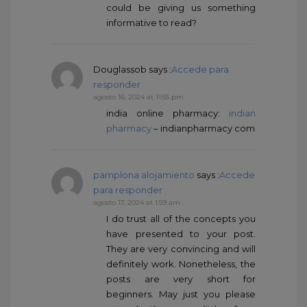
could be giving us something
informative to read?
Douglassob
says :
Accede para
responder
agosto 16, 2024 at 11:55 pm
india online pharmacy:
indian
pharmacy
– indianpharmacy com
pamplona alojamiento
says :
Accede
para responder
agosto 17, 2024 at 1:59 am
I do trust all of the concepts you
have presented to your post.
They are very convincing and will
definitely work. Nonetheless, the
posts are very short for
beginners. May just you please