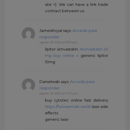
site =). We can have a link trade
contract between us
JamesRoyal
says :
Accede para
responder
agosto 19, 2024 at 8:59 pm
lipitor simvastatin:
Atorvastatin 20
mg buy online
– generic lipitor
10mg
Danielwab
says :
Accede para
responder
agosto 19, 2024 at 11:10 pm
buy cytotec online fast delivery
https://furosemide.win/#
lasix side
effects
generic lasix