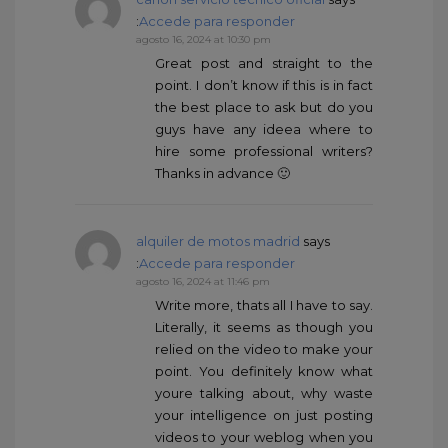
:
Accede para responder
agosto 16, 2024 at 10:30 pm
Great post and straight to the
point. I don’t know if this is in fact
the best place to ask but do you
guys have any ideea where to
hire some professional writers?
Thanks in advance 🙂
alquiler de motos madrid
says
:
Accede para responder
agosto 16, 2024 at 11:46 pm
Write more, thats all I have to say.
Literally, it seems as though you
relied on the video to make your
point. You definitely know what
youre talking about, why waste
your intelligence on just posting
videos to your weblog when you