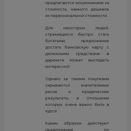
предлагаются мошенниками за
стоимость, намного дешевле
их первоначальной стоимости.
Для некоторых людей,
стремящихся быстро стать
богатыми, предложение
достать банковскую карту с
денежными средствами в
даркнете может выглядеть
интересной.
Однако за такими покупками
скрываются значительные
риски и юридические
результаты, в отношении
которых очень важно быть в
курсе.
Каким образом действуют
предложения по