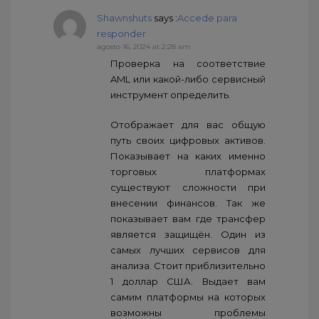
Shawnshuts
says :
Accede para
responder
agosto 16, 2024 at 2:28 am
Проверка на соответствие
AML или какой-либо сервисный
инструмент определить.
Отображает для вас общую
путь своих цифровых активов.
Показывает на каких именно
торговых платформах
существуют сложности при
внесении финансов. Так же
показывает вам где трансфер
является защищён. Один из
самых лучших сервисов для
анализа. Стоит приблизительно
1 доллар США. Выдает вам
самим платформы на которых
возможны проблемы