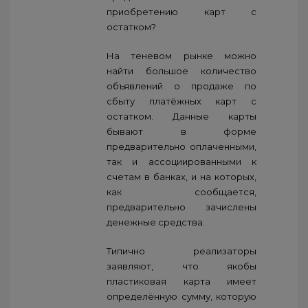
приобретению карт с
остатком?
На теневом рынке можно
найти большое количество
объявлений о продаже по
сбыту платёжных карт с
остатком. Данные карты
бывают в форме
предварительно оплаченными,
так и ассоциированными к
счетам в банках, и на которых,
как сообщается,
предварительно зачислены
денежные средства.
Типично реализаторы
заявляют, что якобы
пластиковая карта имеет
определённую сумму, которую