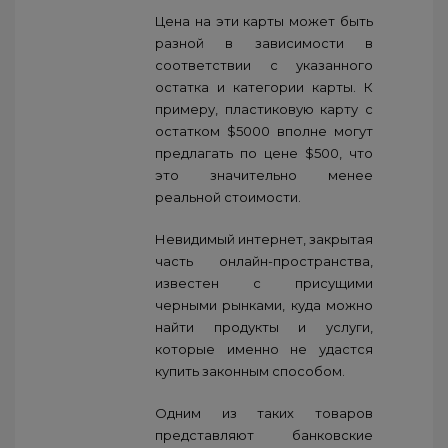
Цена на эти карты может быть
разной в зависимости в
соответствии с указанного
остатка и категории карты. К
примеру, пластиковую карту с
остатком $5000 вполне могут
предлагать по цене $500, что
это значительно менее
реальной стоимости.
Невидимый интернет, закрытая
часть онлайн-пространства,
известен с присущими
черными рынками, куда можно
найти продукты и услуги,
которые именно не удастся
купить законным способом.
Одним из таких товаров
представляют банковские