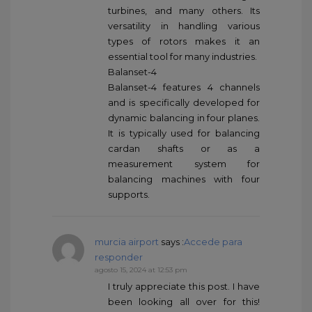
turbines, and many others. Its
versatility in handling various
types of rotors makes it an
essential tool for many industries.
Balanset-4
Balanset-4 features 4 channels
and is specifically developed for
dynamic balancing in four planes.
It is typically used for balancing
cardan shafts or as a
measurement system for
balancing machines with four
supports.
murcia airport
says :
Accede para
responder
agosto 15, 2024 at 12:53 pm
I truly appreciate this post. I have
been looking all over for this!