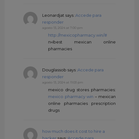
Leonardjat
says :
Accede para
responder
agosto 13, 2024 at 7:00 pm
http://mexicopharmacy.win/#
п»їbest mexican online
pharmacies
Douglassob
says :
Accede para
responder
agosto 13, 2024 at 11:03 pm
mexico drug stores pharmacies:
mexico pharmacy win
– mexican
online pharmacies prescription
drugs
how much does it cost to hire a
hacker
says :
Accede para