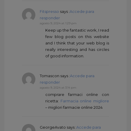
Fitspresso
says :
Accede para
responder
agosto 9, 2024 at 1:29 pm
Keep up the fantastic work, I read
few blog posts on this website
and I think that your web blog is
really interesting and has circles
of good information.
Tomascon
says :
Accede para
responder
agosto 9, 2024 at 3:14 pm
comprare farmaci online con
ricetta:
Farmacia online migliore
– migliori farmacie online 2024
GeorgeAvato
says :
Accede para