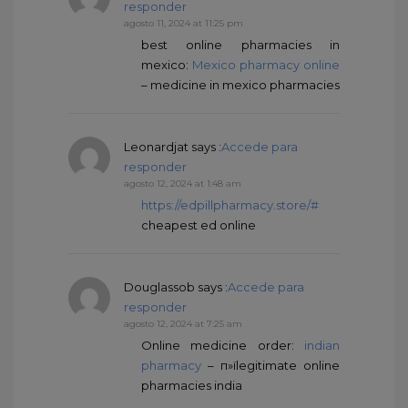
responder
agosto 11, 2024 at 11:25 pm
best online pharmacies in
mexico:
Mexico pharmacy online
– medicine in mexico pharmacies
Leonardjat
says :
Accede para
responder
agosto 12, 2024 at 1:48 am
https://edpillpharmacy.store/#
cheapest ed online
Douglassob
says :
Accede para
responder
agosto 12, 2024 at 7:25 am
Online medicine order:
indian
pharmacy
– п»їlegitimate online
pharmacies india