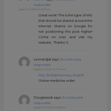
responder
agosto 14, 2024 at 5:20 am
Great work! This is the type of info
that should be shared around the
internet. Shame on Google for
not positioning this post higher!
Come on over and visit my
website . Thanks =)
Leonardjat
says :
Accede para
responder
agosto 14, 2024 at 7:44 am
http://indiapharmacy.shop/#
Online medicine order
Douglassob
says :
Accede para
responder
agosto 14, 2024 at 2:36 pm