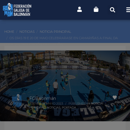
HOME
NOTICIAS
NOTICIA PRINCIPAL
OS DÍAS 19 E 20 DE MAIO CELEBRARASE EN CAMARIÑAS A FINAL DA
COPA 5X5 DEPUTACIÓN DA CORUÑA
0
FGBalonmán
JUEVES, 18 MAYO 2023
/
PUBLISHED IN
NOTICIA
PRINCIPAL
,
NOTICIAS
,
PORTADA