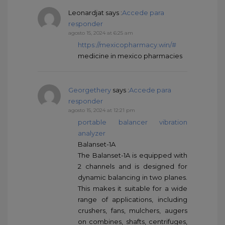
Leonardjat
says :
Accede para
responder
agosto 15, 2024 at 6:25 am
https://mexicopharmacy.win/#
medicine in mexico pharmacies
Georgethery
says :
Accede para
responder
agosto 15, 2024 at 12:21 pm
portable balancer vibration
analyzer
Balanset-1A
The Balanset-1A is equipped with
2 channels and is designed for
dynamic balancing in two planes.
This makes it suitable for a wide
range of applications, including
crushers, fans, mulchers, augers
on combines, shafts, centrifuges,