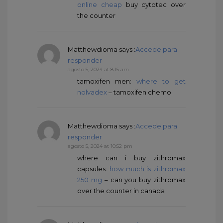
online cheap
buy cytotec over
the counter
Matthewdioma
says :
Accede para
responder
agosto 5, 2024 at 8:15 am
tamoxifen men:
where to get
nolvadex
– tamoxifen chemo
Matthewdioma
says :
Accede para
responder
agosto 5, 2024 at 10:52 pm
where can i buy zithromax
capsules:
how much is zithromax
250 mg
– can you buy zithromax
over the counter in canada