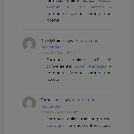
farmacia online senza ricetta:
avanafil 100 mg prezzo
–
comprare farmaci online con
ricetta
RandySuina
says :
Accede para
responder
agosto 8, 2024 at 11:31 pm
Farmacia online piГ№
conveniente:
super kamagra
–
comprare farmaci online con
ricetta
Tomascon
says :
Accede para
responder
agosto 9, 2024 at 2:59 am
Farmacia online miglior prezzo:
kamagra
– farmacie online sicure