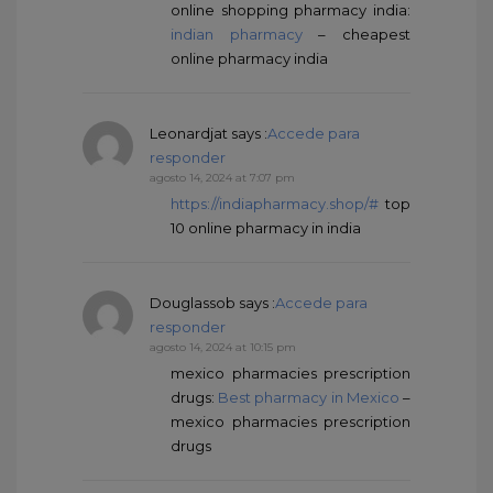
online shopping pharmacy india:
indian pharmacy
– cheapest
online pharmacy india
Leonardjat
says :
Accede para
responder
agosto 14, 2024 at 7:07 pm
https://indiapharmacy.shop/#
top
10 online pharmacy in india
Douglassob
says :
Accede para
responder
agosto 14, 2024 at 10:15 pm
mexico pharmacies prescription
drugs:
Best pharmacy in Mexico
–
mexico pharmacies prescription
drugs