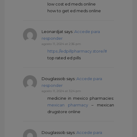
low cost ed meds online
how to get ed meds online
Leonardjat
says :
Accede para
responder
agosto 11, 2024 at 2:36 pm
https://edpillpharmacy.store/#
top rated ed pills
Douglassob
says :
Accede para
responder
agosto 11, 2024 at 3:24 pm
medicine in mexico pharmacies:
mexican pharmacy
– mexican
drugstore online
Douglassob
says :
Accede para