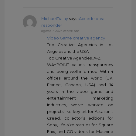
MichaelDalay
says :
Accede para
responder
agosto 7, 2024 at 9:38 am
Video Game creative agency
Top Creative Agencies in Los
Angeles and the USA
Top Creative Agencies, A-Z
WAYPOINT values transparency
and being well-informed. With 4
offices around the world (UK,
France, Canada, USA) and 14
years in the video game and
entertainment marketing
industries, we’ve worked on
projects like key art for Assassin’s
Creed, collector’s editions for
Sony, life-size statues for Square
Enix, and CG videos for Machine