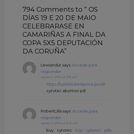
794 Comments to “ OS
DÍAS 19 E 20 DE MAIO
CELEBRARASE EN
CAMARIÑAS A FINAL DA
COPA 5X5 DEPUTACIÓN
DA CORUÑA”
Lewisindut
says :
Accede para
responder
agosto 5, 2024 at 3:31 am
https://cytotecbestprice.pro/#
cytotec abortion pill
RobertLilla
says :
Accede para
responder
agosto 5, 2024 at 6:12 am
buy cytotec
buy cytotec pills