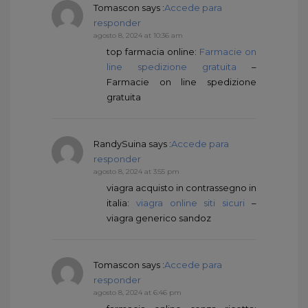
Tomascon
says :
Accede para
responder
agosto 8, 2024 at 10:36 am
top farmacia online:
Farmacie on
line spedizione gratuita
–
Farmacie on line spedizione
gratuita
RandySuina
says :
Accede para
responder
agosto 8, 2024 at 3:55 pm
viagra acquisto in contrassegno in
italia:
viagra online siti sicuri
–
viagra generico sandoz
Tomascon
says :
Accede para
responder
agosto 8, 2024 at 6:46 pm