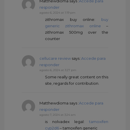
Matthewdioma
says :
Accede para
responder
agosto 6, 2024 at 1:19 pm
zithromax buy online:
buy
generic zithromax online
–
zithromax 500mg over the
counter
cellucare review
says :
Accede para
responder
agosto 6, 2024 at 3:27 pm
Some really great content on this
site, regards for contribution.
Matthewdioma
says :
Accede para
responder
agosto 7, 2024 at 3:24 am
is nolvadex legal:
tamoxifen
cyp2d6
– tamoxifen generic