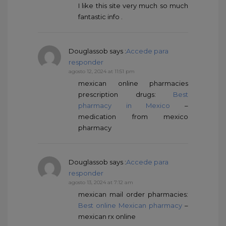
I like this site very much so much
fantastic info .
Douglassob
says :
Accede para
responder
agosto 12, 2024 at 11:51 pm
mexican online pharmacies
prescription drugs:
Best
pharmacy in Mexico
–
medication from mexico
pharmacy
Douglassob
says :
Accede para
responder
agosto 13, 2024 at 7:12 am
mexican mail order pharmacies:
Best online Mexican pharmacy
–
mexican rx online