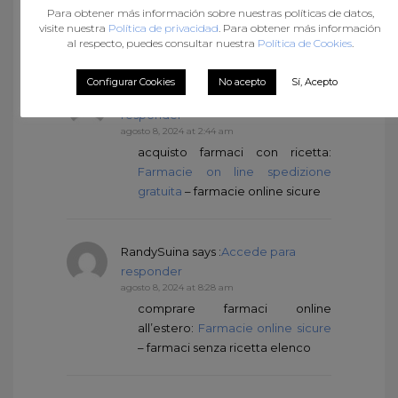
Para obtener más información sobre nuestras políticas de datos,
sicuro:
viagra online siti sicuri
–
visite nuestra
Política de privacidad
. Para obtener más información
viagra generico in farmacia costo
al respecto, puedes consultar nuestra
Política de Cookies
.
Configurar Cookies
No acepto
Sí, Acepto
Tomascon
says :
Accede para
responder
agosto 8, 2024 at 2:44 am
acquisto farmaci con ricetta:
Farmacie on line spedizione
gratuita
– farmacie online sicure
RandySuina
says :
Accede para
responder
agosto 8, 2024 at 8:28 am
comprare farmaci online
all’estero:
Farmacie online sicure
– farmaci senza ricetta elenco