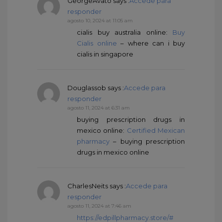
GeorgeAvato
says :
Accede para
responder
agosto 10, 2024 at 11:05 am
cialis buy australia online:
Buy
Cialis online
– where can i buy
cialis in singapore
Douglassob
says :
Accede para
responder
agosto 11, 2024 at 6:31 am
buying prescription drugs in
mexico online:
Certified Mexican
pharmacy
– buying prescription
drugs in mexico online
CharlesNeits
says :
Accede para
responder
agosto 11, 2024 at 7:46 am
https://edpillpharmacy.store/#