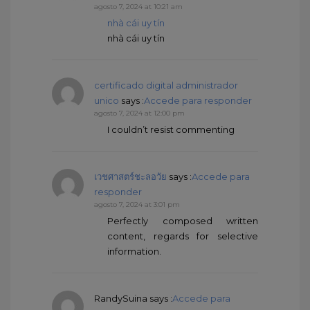
agosto 7, 2024 at 10:21 am
nhà cái uy tín
nhà cái uy tín
certificado digital administrador
unico
says :
Accede para responder
agosto 7, 2024 at 12:00 pm
I couldn’t resist commenting
เวชศาสตร์ชะลอวัย
says :
Accede para
responder
agosto 7, 2024 at 3:01 pm
Perfectly composed written
content, regards for selective
information.
RandySuina
says :
Accede para