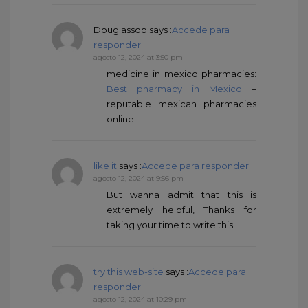
Douglassob
says :
Accede para
responder
agosto 12, 2024 at 3:50 pm
medicine in mexico pharmacies:
Best pharmacy in Mexico
–
reputable mexican pharmacies
online
like it
says :
Accede para responder
agosto 12, 2024 at 9:56 pm
But wanna admit that this is
extremely helpful, Thanks for
taking your time to write this.
try this web-site
says :
Accede para
responder
agosto 12, 2024 at 10:29 pm