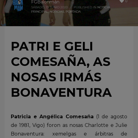
0
FGBalonmán
SÁBADO, 13 JUNIO 2020
/
PUBLISHED IN
NOTICIA
PRINCIPAL
,
NOTICIAS
,
PORTADA
PATRI E GELI
COMESAÑA, AS
NOSAS IRMÁS
BONAVENTURA
Patricia e Angélica Comesaña
(1 de agosto
de 1981, Vigo) foron as nosas Charlotte e Julie
Bonaventura: xemelgas e árbitras de