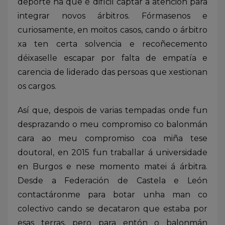
deporte na que é difícil captar a atención para
integrar novos árbitros. Fórmasenos e
curiosamente, en moitos casos, cando o árbitro
xa ten certa solvencia e recoñecemento
déixaselle escapar por falta de empatía e
carencia de liderado das persoas que xestionan
os cargos.
Así que, despois de varias tempadas onde fun
desprazando o meu compromiso co balonmán
cara ao meu compromiso coa miña tese
doutoral, en 2015 fun traballar á universidade
en Burgos e nese momento matei á árbitra.
Desde a Federación de Castela e León
contactáronme para botar unha man co
colectivo cando se decataron que estaba por
esas terras, pero para entón o balonmán