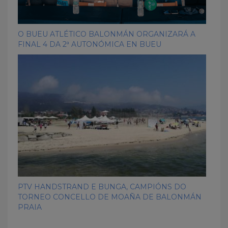
O BUEU ATLÉTICO BALONMÁN ORGANIZARÁ A
FINAL 4 DA 2ª AUTONÓMICA EN BUEU
PTV HANDSTRAND E BUNGA, CAMPIÓNS DO
TORNEO CONCELLO DE MOAÑA DE BALONMÁN
PRAIA