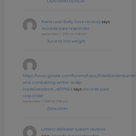
DENTAVIM REVIEW
Ikaria Lean Belly Juice reviews
says
:
Accede para responder
septiembre 1, 2024 at 4:48 am
Juice to loss weight
https://www.geazle.com/forums/topic/10645/understandi
and-combatting-winter-scalp-
loads/view/post_id/101543
says :
Accede para
responder
septiembre 1, 2024 at 3:46 pm
Zencortex
Lottery defeater system reviews
says :
Accede para responder