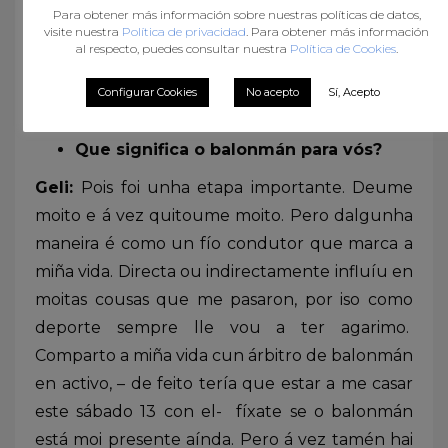
Para obtener más información sobre nuestras políticas de datos,
Grao de Publicidade e Relacións Públicas.
visite nuestra
Política de privacidad
. Para obtener más información
Ademais, ocupo o meu tempo realizando
al respecto, puedes consultar nuestra
Política de Cookies
.
produción científica e lidando cos meus
Configurar Cookies
No acepto
Sí, Acepto
alumnos.
Que significa o balonmán para vós?
Geli:
Pois foi unha etapa importante. Deume
moito e á vez quitoume moito. Pero dalgunha
maneira é como un fío condutor que marca a
miña vida. Directa ou indirectamente influíu en
moitas cousas que me pasaron, por iso como
deporte sempre lle vou a ter agarimo.
Comparto a miña vida cun árbitro de balonmán
en activo, – de feito tería que estar a me casar
este sábado 13 con el- fíxate se o balonmán
está moi presente aínda. Pero á vez tamén hai