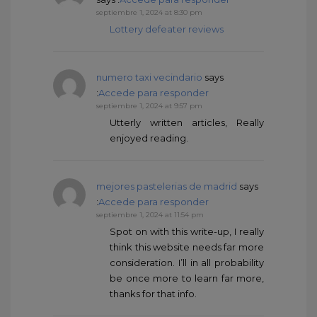
septiembre 1, 2024 at 8:30 pm
Lottery defeater reviews
numero taxi vecindario
says
:
Accede para responder
septiembre 1, 2024 at 9:57 pm
Utterly written articles, Really
enjoyed reading.
mejores pastelerias de madrid
says
:
Accede para responder
septiembre 1, 2024 at 11:54 pm
Spot on with this write-up, I really
think this website needs far more
consideration. I’ll in all probability
be once more to learn far more,
thanks for that info.