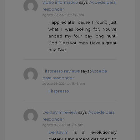
video informativo
says :
Accede para
responder
agosto 29, 2024 at 9:43 pm
I appreciate, cause I found just
what I was looking for. You’ve
ended my four day long hunt!
God Bless you man. Have a great
day. Bye
Fitspresso reviews
says :
Accede
para responder
agosto 29, 2024 at 11:46 pm
Fitspresso
Dentavim review
says :
Accede para
responder
agosto 30, 2024 at 3:40 am
Dentavim
is a revolutionary
dietary supplement designed to