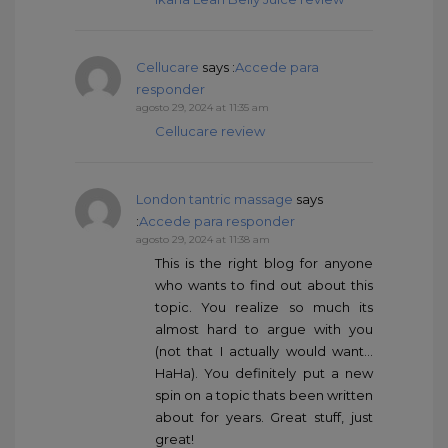
Cellucare
says :
Accede para
responder
agosto 29, 2024 at 11:35 am
Cellucare review
London tantric massage
says
:
Accede para responder
agosto 29, 2024 at 11:38 am
This is the right blog for anyone
who wants to find out about this
topic. You realize so much its
almost hard to argue with you
(not that I actually would want…
HaHa). You definitely put a new
spin on a topic thats been written
about for years. Great stuff, just
great!