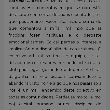
Patricia:
A arbitraxe tivo as súas luces e as súas
sombras. Hai momentos en que, se non estás
de acordo con certas decisións e actitudes, tes
que posicionarte. Facer isto, máis a suma do
que comentou a miña irmá, fixo que as
friccións fosen habituais e o desgaste
emocional tamén. Co cal perdes o interese, a
implicación e a dispoñibilidade coa arbitraxe. O
colectivo arbitral só ten un equipo, se tes
desacordos cos xestores, non podes irte a outro
club para seguir gozando do deporte. Ao final,
dalgunha maneira acaban convidándote a
abandonar. Isto non é algo que nos pasara só a
nós, é un mal endémico deste colectivo en
todas as comunidades. Perdeuse moito (e moi
bo) capital humano nunha disciplina do