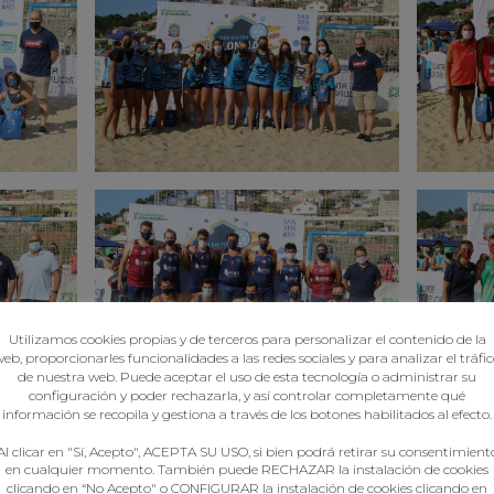
Utilizamos cookies propias y de terceros para personalizar el contenido de la
eb, proporcionarles funcionalidades a las redes sociales y para analizar el tráfi
de nuestra web. Puede aceptar el uso de esta tecnología o administrar su
configuración y poder rechazarla, y así controlar completamente qué
información se recopila y gestiona a través de los botones habilitados al efecto.
Al clicar en "Sí, Acepto", ACEPTA SU USO, si bien podrá retirar su consentimient
en cualquier momento. También puede RECHAZAR la instalación de cookies
clicando en “No Acepto" o CONFIGURAR la instalación de cookies clicando en