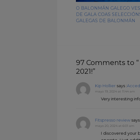
O BALONMÁN GALEGO VES
DE GALA COAS SELECCIÓN
GALEGAS DE BALONMÁN
97 Comments to
2021!”
Kip Hollier
says :
Acced
mayo 19, 2024 at 11:44 am
Very interesting inf
Fitspresso review
says 
mayo 20, 2024 at 6:01 am
I discovered your 