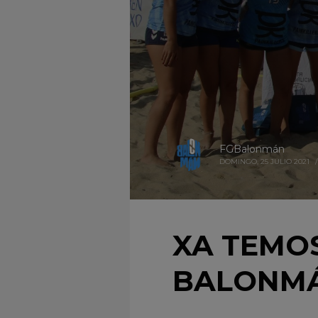
FGBalonmán
DOMINGO, 25 JULIO 2021
/
XA TEMO
BALONMÁN