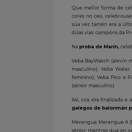
Que mellor forma de cel
cores no ceo, celebrouse
súa vez tamén era a últ
dúas vías: campións da P
Na
proba de Marín,
celeb
Veba BayWatch (alevín mi
masculino); Veba Water 
feminino); Veba Pico e P
(sénior masculino).
Así, coa xira finalizad
galegos de balonmán pr
Merengue Merengue A (fe
sénior; mentres que en xu