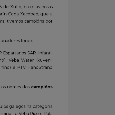
de Xullo, baixo as nosas
Marín-Copa Xacobeo, que a
ma, tivemos campións por
gañadores foron:
 Espartanos SAR (infantil
no); Veba Water (xuvenil
eminino) e PTV HandStrand
er os nomes dos
campións
los galegos na categoría
minino) e Veba Pico e Pala