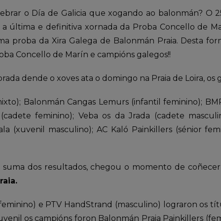
ebrar o Día de Galicia que xogando ao balonmán? O 25 
 a última e definitiva xornada da Proba Concello de 
ima proba da Xira Galega de Balonmán Praia. Desta for
roba Concello de Marín e campións galegos!!
rada dende o xoves ata o domingo na Praia de Loira, os 
xto); Balonmán Cangas Lemurs (infantil feminino); BMP
(cadete feminino); Veba os da Jrada (cadete masculi
ala (xuvenil masculino); AC Kaló Painkillers (sénior f
a e a suma dos resultados, chegou o momento de coñec
aia.
minino) e PTV HandStrand (masculino) lograron os títu
venil os campións foron Balonmán Praia Painkillers (fe