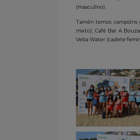
(masculino).
Tamén temos campións ga
mixto); Café Bar A Bouza
Veba Water (cadete femin