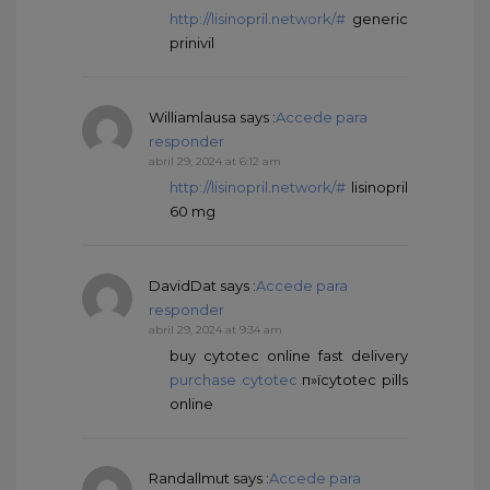
http://lisinopril.network/#
generic
prinivil
Williamlausa
says :
Accede para
responder
abril 29, 2024 at 6:12 am
http://lisinopril.network/#
lisinopril
60 mg
DavidDat
says :
Accede para
responder
abril 29, 2024 at 9:34 am
buy cytotec online fast delivery
purchase cytotec
п»їcytotec pills
online
Randallmut
says :
Accede para