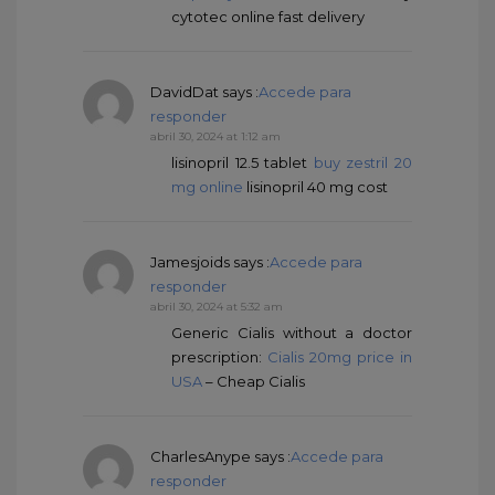
cytotec online fast delivery
DavidDat
says :
Accede para
responder
abril 30, 2024 at 1:12 am
lisinopril 12.5 tablet
buy zestril 20
mg online
lisinopril 40 mg cost
Jamesjoids
says :
Accede para
responder
abril 30, 2024 at 5:32 am
Generic Cialis without a doctor
prescription:
Cialis 20mg price in
USA
– Cheap Cialis
CharlesAnype
says :
Accede para
responder