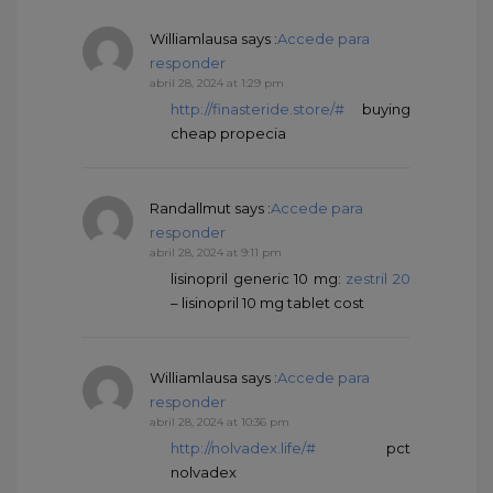
Williamlausa
says :
Accede para
responder
abril 28, 2024 at 1:29 pm
http://finasteride.store/#
buying
cheap propecia
Randallmut
says :
Accede para
responder
abril 28, 2024 at 9:11 pm
lisinopril generic 10 mg:
zestril 20
– lisinopril 10 mg tablet cost
Williamlausa
says :
Accede para
responder
abril 28, 2024 at 10:36 pm
http://nolvadex.life/#
pct
nolvadex