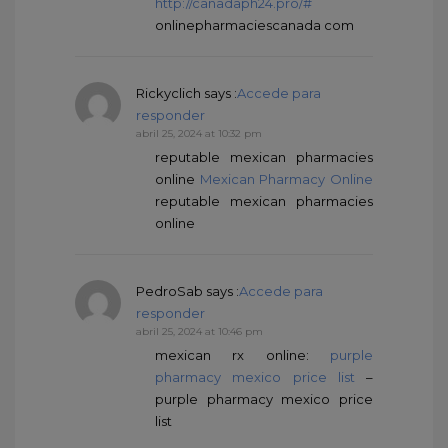
http://canadaph24.pro/#
onlinepharmaciescanada com
Rickyclich
says :
Accede para
responder
abril 25, 2024 at 10:32 pm
reputable mexican pharmacies
online
Mexican Pharmacy Online
reputable mexican pharmacies
online
PedroSab
says :
Accede para
responder
abril 25, 2024 at 10:46 pm
mexican rx online:
purple
pharmacy mexico price list
–
purple pharmacy mexico price
list