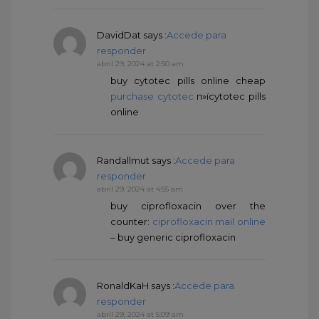
DavidDat
says :
Accede para
responder
abril 29, 2024 at 2:50 am
buy cytotec pills online cheap
purchase cytotec
п»їcytotec pills
online
Randallmut
says :
Accede para
responder
abril 29, 2024 at 4:55 am
buy ciprofloxacin over the
counter:
ciprofloxacin mail online
– buy generic ciprofloxacin
RonaldKaH
says :
Accede para
responder
abril 29, 2024 at 5:09 am