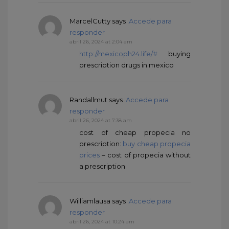
MarcelCutty
says :
Accede para
responder
abril 26, 2024 at 2:04 am
http://mexicoph24.life/#
buying
prescription drugs in mexico
Randallmut
says :
Accede para
responder
abril 26, 2024 at 7:38 am
cost of cheap propecia no
prescription:
buy cheap propecia
prices
– cost of propecia without
a prescription
Williamlausa
says :
Accede para
responder
abril 26, 2024 at 10:24 am