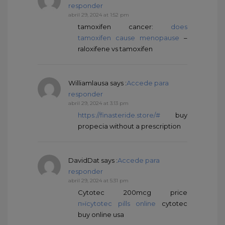
responder
abril 29, 2024 at 1:52 pm
tamoxifen cancer:
does
tamoxifen cause menopause
–
raloxifene vs tamoxifen
Williamlausa
says :
Accede para
responder
abril 29, 2024 at 3:13 pm
https://finasteride.store/#
buy
propecia without a prescription
DavidDat
says :
Accede para
responder
abril 29, 2024 at 5:31 pm
Cytotec 200mcg price
п»їcytotec pills online
cytotec
buy online usa