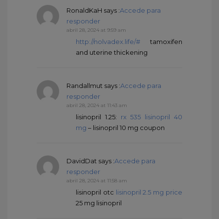
RonaldKaH
says :
Accede para
responder
abril 28, 2024 at 9:59 am
http://nolvadex.life/#
tamoxifen
and uterine thickening
Randallmut
says :
Accede para
responder
abril 28, 2024 at 11:43 am
lisinopril 1.25:
rx 535 lisinopril 40
mg
– lisinopril 10 mg coupon
DavidDat
says :
Accede para
responder
abril 28, 2024 at 11:58 am
lisinopril otc
lisinopril 2.5 mg price
25 mg lisinopril