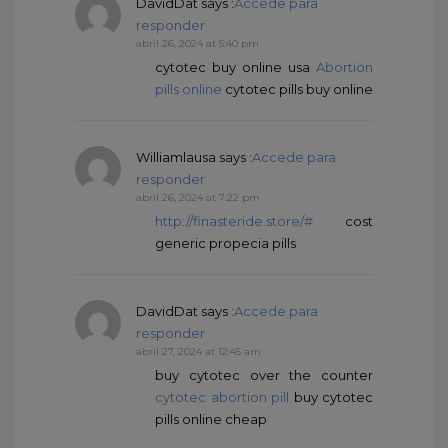
DavidDat
says :
Accede para
responder
abril 26, 2024 at 5:40 pm
cytotec buy online usa
Abortion
pills online
cytotec pills buy online
Williamlausa
says :
Accede para
responder
abril 26, 2024 at 7:22 pm
http://finasteride.store/#
cost
generic propecia pills
DavidDat
says :
Accede para
responder
abril 27, 2024 at 12:45 am
buy cytotec over the counter
cytotec abortion pill
buy cytotec
pills online cheap