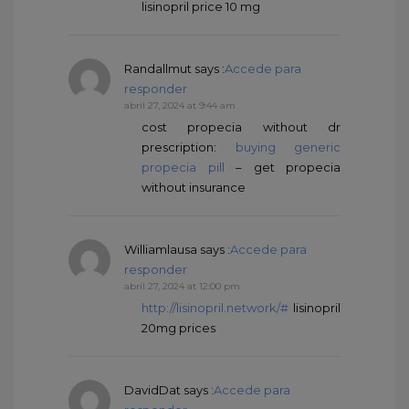
lisinopril price 10 mg
Randallmut
says :
Accede para
responder
abril 27, 2024 at 9:44 am
cost propecia without dr
prescription:
buying generic
propecia pill
– get propecia
without insurance
Williamlausa
says :
Accede para
responder
abril 27, 2024 at 12:00 pm
http://lisinopril.network/#
lisinopril
20mg prices
DavidDat
says :
Accede para