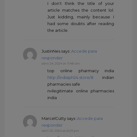
I don’t think the title of your
article matches the content lol.
Just kidding, mainly because I
had some doubts after reading
the article.
JustinNes
says :
Accede para
responder
abril 24, 2024 at 11:48 am
top online pharmacy india
http://indiaph24.store/#
indian
pharmacies safe
п»їlegitimate online pharmacies
india
MarcelCutty
says :
Accede para
responder
abril 25, 2024 at 6:29 pm