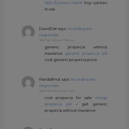
http://cytotec.club/#
buy cytotec
in usa
DavidDat
says :
Accede para
responder
abril 26, 2024 at 11:16 am
generic propecia without
insurance
generic propecia pill
cost generic propecia price
Randallmut
says :
Accede para
responder
abril 26, 2024 at 4:27 pm
cost propecia for sale:
cheap
propecia pill
– get generic
propecia without insurance