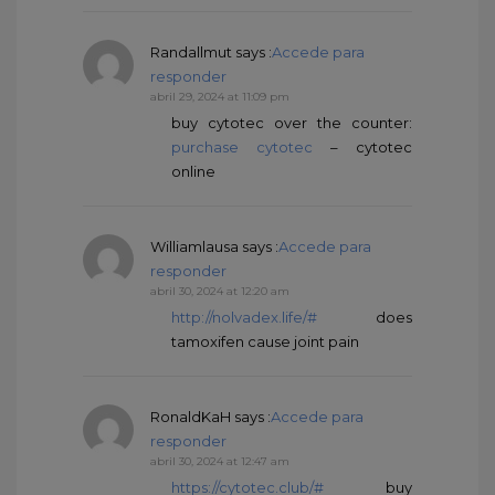
Randallmut
says :
Accede para
responder
abril 29, 2024 at 11:09 pm
buy cytotec over the counter:
purchase cytotec
– cytotec
online
Williamlausa
says :
Accede para
responder
abril 30, 2024 at 12:20 am
http://nolvadex.life/#
does
tamoxifen cause joint pain
RonaldKaH
says :
Accede para
responder
abril 30, 2024 at 12:47 am
https://cytotec.club/#
buy