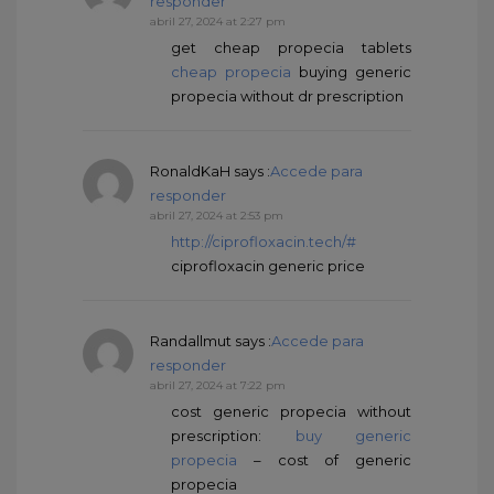
responder
abril 27, 2024 at 2:27 pm
get cheap propecia tablets
cheap propecia
buying generic
propecia without dr prescription
RonaldKaH
says :
Accede para
responder
abril 27, 2024 at 2:53 pm
http://ciprofloxacin.tech/#
ciprofloxacin generic price
Randallmut
says :
Accede para
responder
abril 27, 2024 at 7:22 pm
cost generic propecia without
prescription:
buy generic
propecia
– cost of generic
propecia