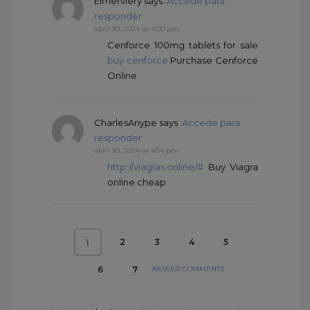
Elmerviery
says :
Accede para
responder
abril 30, 2024 at 4:00 pm
Cenforce 100mg tablets for sale
buy cenforce
Purchase Cenforce
Online
CharlesAnype
says :
Accede para
responder
abril 30, 2024 at 4:54 pm
http://viagras.online/#
Buy Viagra
online cheap
2
3
4
5
1
NEWER COMMENTS
6
7