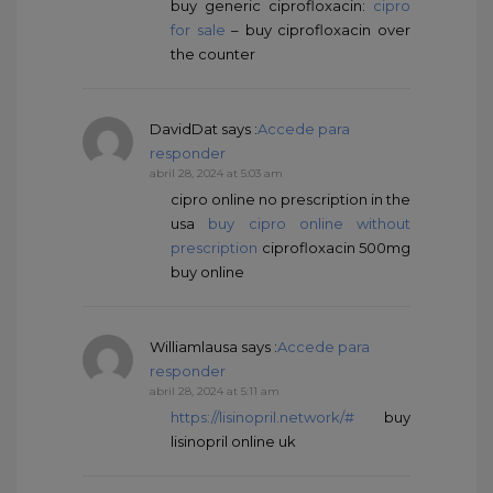
buy generic ciprofloxacin:
cipro
for sale
– buy ciprofloxacin over
the counter
DavidDat
says :
Accede para
responder
abril 28, 2024 at 5:03 am
cipro online no prescription in the
usa
buy cipro online without
prescription
ciprofloxacin 500mg
buy online
Williamlausa
says :
Accede para
responder
abril 28, 2024 at 5:11 am
https://lisinopril.network/#
buy
lisinopril online uk