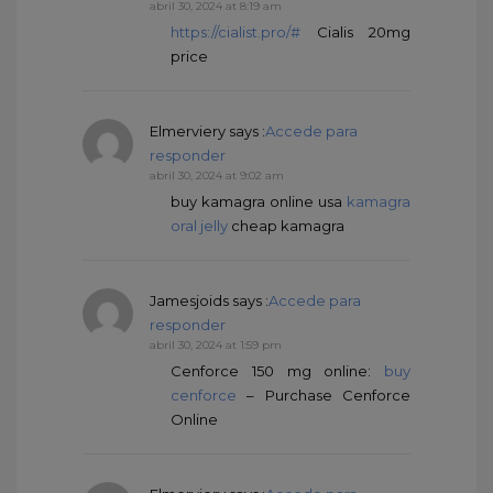
abril 30, 2024 at 8:19 am
https://cialist.pro/#
Cialis 20mg
price
Elmerviery
says :
Accede para
responder
abril 30, 2024 at 9:02 am
buy kamagra online usa
kamagra
oral jelly
cheap kamagra
Jamesjoids
says :
Accede para
responder
abril 30, 2024 at 1:59 pm
Cenforce 150 mg online:
buy
cenforce
– Purchase Cenforce
Online