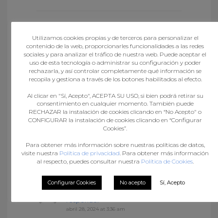
Williamlausa
says :
Accede para
Utilizamos cookies propias y de terceros para personalizar el
responder
contenido de la web, proporcionarles funcionalidades a las redes
abril 27, 2024 at 9:23 pm
sociales y para analizar el tráfico de nuestra web. Puede aceptar el
http://lisinopril.network/#
price
uso de esta tecnología o administrar su configuración y poder
lisinopril 20 mg
rechazarla, y así controlar completamente qué información se
recopila y gestiona a través de los botones habilitados al efecto.
Al clicar en "Sí, Acepto", ACEPTA SU USO, si bien podrá retirar su
DavidDat
says :
Accede para
consentimiento en cualquier momento. También puede
RECHAZAR la instalación de cookies clicando en “No Acepto" o
responder
CONFIGURAR la instalación de cookies clicando en “Configurar
abril 27, 2024 at 10:30 pm
Cookies”.
cytotec online
Misoprostol 200
Para obtener más información sobre nuestras políticas de datos,
mg buy online
buy cytotec over
visite nuestra
Política de privacidad
. Para obtener más información
the counter
al respecto, puedes consultar nuestra
Política de Cookies
.
Configurar Cookies
No acepto
Sí, Acepto
Randallmut
says :
Accede para
responder
abril 28, 2024 at 3:36 am