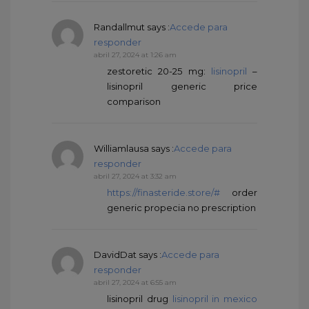
Randallmut
says :
Accede para
responder
abril 27, 2024 at 1:26 am
zestoretic 20-25 mg:
lisinopril
–
lisinopril generic price
comparison
Williamlausa
says :
Accede para
responder
abril 27, 2024 at 3:32 am
https://finasteride.store/#
order
generic propecia no prescription
DavidDat
says :
Accede para
responder
abril 27, 2024 at 6:55 am
lisinopril drug
lisinopril in mexico