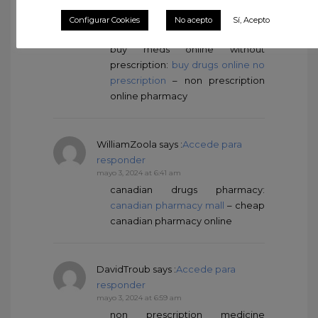
DonaldUtent
says :
Accede para
responder
Configurar Cookies
No acepto
Sí, Acepto
mayo 3, 2024 at 5:23 am
buy meds online without
prescription:
buy drugs online no
prescription
– non prescription
online pharmacy
WilliamZoola
says :
Accede para
responder
mayo 3, 2024 at 6:41 am
canadian drugs pharmacy:
canadian pharmacy mall
– cheap
canadian pharmacy online
DavidTroub
says :
Accede para
responder
mayo 3, 2024 at 6:59 am
non prescription medicine