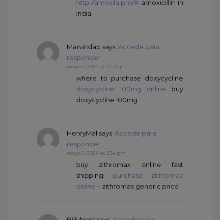
http://amoxila.pro/#
amoxicillin in
india
Marvindap
says :
Accede para
responder
mayo 5, 2024 at 12:20 pm
where to purchase doxycycline
doxycycline 100mg online
buy
doxycycline 100mg
HenryMal
says :
Accede para
responder
mayo 5, 2024 at 3:34 pm
buy zithromax online fast
shipping:
purchase zithromax
online
– zithromax generic price
Billybiors
says :
Accede para