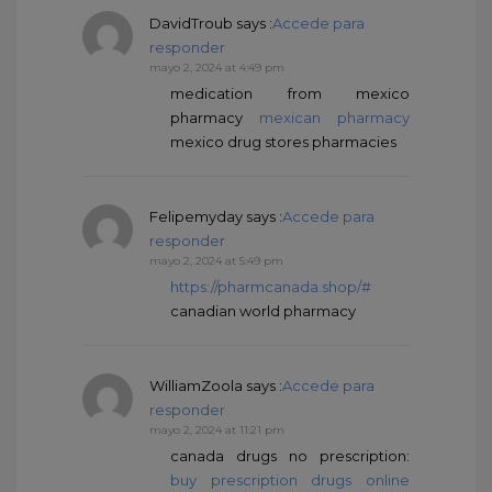
DavidTroub
says :
Accede para
responder
mayo 2, 2024 at 4:49 pm
medication from mexico
pharmacy
mexican pharmacy
mexico drug stores pharmacies
Felipemyday
says :
Accede para
responder
mayo 2, 2024 at 5:49 pm
https://pharmcanada.shop/#
canadian world pharmacy
WilliamZoola
says :
Accede para
responder
mayo 2, 2024 at 11:21 pm
canada drugs no prescription:
buy prescription drugs online