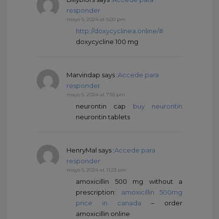
responder
mayo 5, 2024 at 5:00 pm
http://doxycyclinea.online/#
doxycycline 100 mg
Marvindap
says :
Accede para
responder
mayo 5, 2024 at 7:55 pm
neurontin cap
buy neurontin
neurontin tablets
HenryMal
says :
Accede para
responder
mayo 5, 2024 at 11:23 pm
amoxicillin 500 mg without a
prescription:
amoxicillin 500mg
price in canada
– order
amoxicillin online