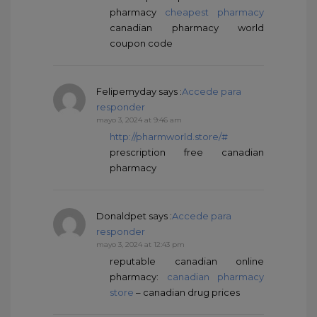
pharmacy
cheapest pharmacy
canadian pharmacy world
coupon code
Felipemyday
says :
Accede para
responder
mayo 3, 2024 at 9:46 am
http://pharmworld.store/#
prescription free canadian
pharmacy
Donaldpet
says :
Accede para
responder
mayo 3, 2024 at 12:43 pm
reputable canadian online
pharmacy:
canadian pharmacy
store
– canadian drug prices