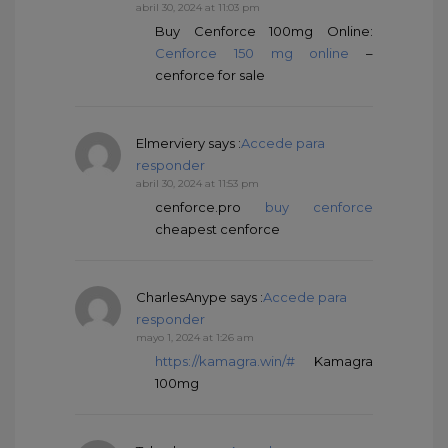
abril 30, 2024 at 11:03 pm
Buy Cenforce 100mg Online:
Cenforce 150 mg online
–
cenforce for sale
Elmerviery
says :
Accede para
responder
abril 30, 2024 at 11:53 pm
cenforce.pro
buy cenforce
cheapest cenforce
CharlesAnype
says :
Accede para
responder
mayo 1, 2024 at 1:26 am
https://kamagra.win/#
Kamagra
100mg