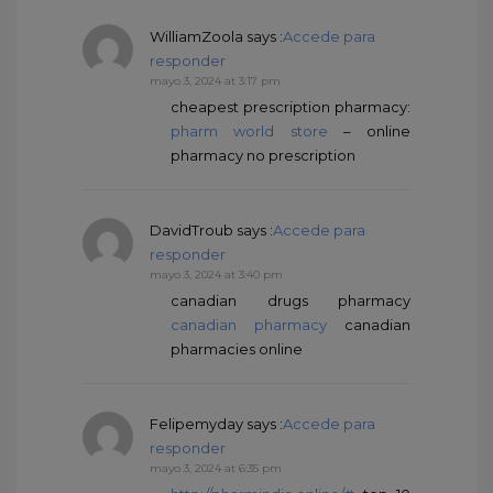
WilliamZoola
says :
Accede para
responder
mayo 3, 2024 at 3:17 pm
cheapest prescription pharmacy:
pharm world store
– online
pharmacy no prescription
DavidTroub
says :
Accede para
responder
mayo 3, 2024 at 3:40 pm
canadian drugs pharmacy
canadian pharmacy
canadian
pharmacies online
Felipemyday
says :
Accede para
responder
mayo 3, 2024 at 6:35 pm