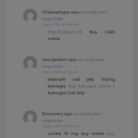
CharlesAnype
says :
Accede para
responder
mayo 1, 2024 at 11:30 am
http://cialist.pro/#
Buy Cialis
online
Georgedom
says :
Accede para
responder
mayo 1, 2024 at 11:51 am
sildenafil oral jelly 100mg
kamagra:
buy kamagra online
–
Kamagra Oral Jelly
Elmerviery
says :
Accede para
responder
mayo 1, 2024 at 2:23 pm
Levitra 10 mg buy online
Buy