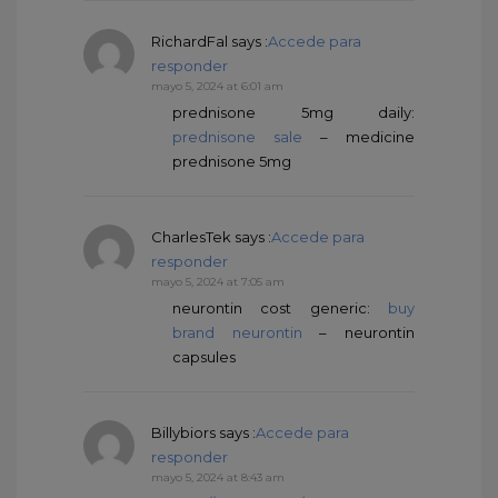
RichardFal
says :
Accede para
responder
mayo 5, 2024 at 6:01 am
prednisone 5mg daily:
prednisone sale
– medicine
prednisone 5mg
CharlesTek
says :
Accede para
responder
mayo 5, 2024 at 7:05 am
neurontin cost generic:
buy
brand neurontin
– neurontin
capsules
Billybiors
says :
Accede para
responder
mayo 5, 2024 at 8:43 am