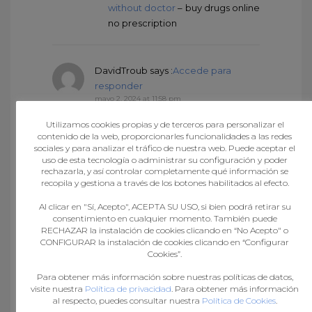
without doctor
– buy drugs online
no prescription
DavidTroub
says :
Accede para
responder
mayo 2, 2024 at 11:58 pm
buy pain meds online without
Utilizamos cookies propias y de terceros para personalizar el
prescription
canada prescription
contenido de la web, proporcionarles funcionalidades a las redes
online
non prescription
sociales y para analizar el tráfico de nuestra web. Puede aceptar el
uso de esta tecnología o administrar su configuración y poder
pharmacy
rechazarla, y así controlar completamente qué información se
recopila y gestiona a través de los botones habilitados al efecto.
Al clicar en "Sí, Acepto", ACEPTA SU USO, si bien podrá retirar su
Felipemyday
says :
Accede para
consentimiento en cualquier momento. También puede
responder
RECHAZAR la instalación de cookies clicando en “No Acepto" o
mayo 3, 2024 at 1:54 am
CONFIGURAR la instalación de cookies clicando en “Configurar
http://pharmindia.online/#
Cookies”.
pharmacy website india
Para obtener más información sobre nuestras políticas de datos,
visite nuestra
Política de privacidad
. Para obtener más información
al respecto, puedes consultar nuestra
Política de Cookies
.