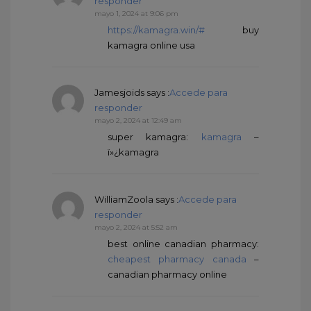
responder
mayo 1, 2024 at 9:06 pm
https://kamagra.win/#
buy
kamagra online usa
Jamesjoids
says :
Accede para
responder
mayo 2, 2024 at 12:49 am
super kamagra:
kamagra
–
ï»¿kamagra
WilliamZoola
says :
Accede para
responder
mayo 2, 2024 at 5:52 am
best online canadian pharmacy:
cheapest pharmacy canada
–
canadian pharmacy online