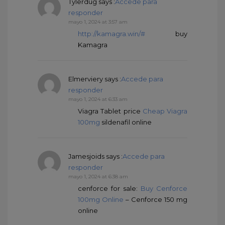
Tylerdug
says :
Accede para
responder
mayo 1, 2024 at 3:57 am
http://kamagra.win/#
buy
Kamagra
Elmerviery
says :
Accede para
responder
mayo 1, 2024 at 6:33 am
Viagra Tablet price
Cheap Viagra
100mg
sildenafil online
Jamesjoids
says :
Accede para
responder
mayo 1, 2024 at 6:38 am
cenforce for sale:
Buy Cenforce
100mg Online
– Cenforce 150 mg
online