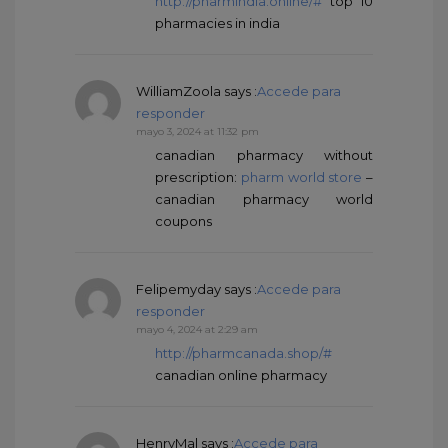
http://pharmindia.online/#
top 10
pharmacies in india
WilliamZoola
says :
Accede para
responder
mayo 3, 2024 at 11:32 pm
canadian pharmacy without
prescription:
pharm world store
–
canadian pharmacy world
coupons
Felipemyday
says :
Accede para
responder
mayo 4, 2024 at 2:29 am
http://pharmcanada.shop/#
canadian online pharmacy
HenryMal
says :
Accede para