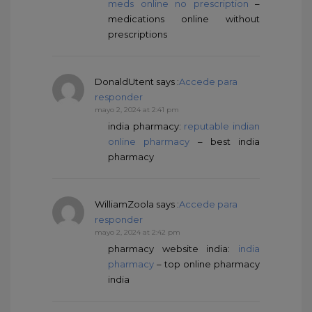
meds online no prescription
–
medications online without
prescriptions
DonaldUtent
says :
Accede para
responder
mayo 2, 2024 at 2:41 pm
india pharmacy:
reputable indian
online pharmacy
– best india
pharmacy
WilliamZoola
says :
Accede para
responder
mayo 2, 2024 at 2:42 pm
pharmacy website india:
india
pharmacy
– top online pharmacy
india