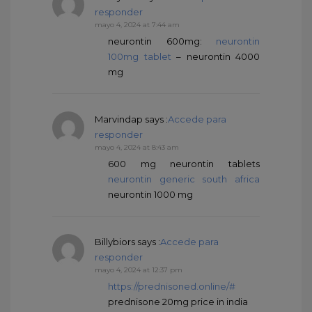
responder
mayo 4, 2024 at 7:44 am
neurontin 600mg:
neurontin
100mg tablet
– neurontin 4000
mg
Marvindap
says :
Accede para
responder
mayo 4, 2024 at 8:43 am
600 mg neurontin tablets
neurontin generic south africa
neurontin 1000 mg
Billybiors
says :
Accede para
responder
mayo 4, 2024 at 12:37 pm
https://prednisoned.online/#
prednisone 20mg price in india