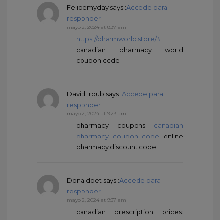
Felipemyday
says :
Accede para
responder
mayo 2, 2024 at 8:37 am
https://pharmworld.store/#
canadian pharmacy world
coupon code
DavidTroub
says :
Accede para
responder
mayo 2, 2024 at 9:23 am
pharmacy coupons
canadian
pharmacy coupon code
online
pharmacy discount code
Donaldpet
says :
Accede para
responder
mayo 2, 2024 at 9:37 am
canadian prescription prices: