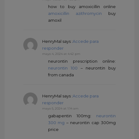
how to buy amoxicillin online
amoxicillin azithromycin
buy
amoxil
HenryMal
says :
Accede para
responder
mayo 4, 2024 at 4:42 pm
neurontin prescription online:
neurontin 100
– neurontin buy
from canada
HenryMal
says :
Accede para
responder
mayo 5, 2024 at 1:14 am
gabapentin 100mg:
neurontin
300 mg
– neurontin cap 300mg
price