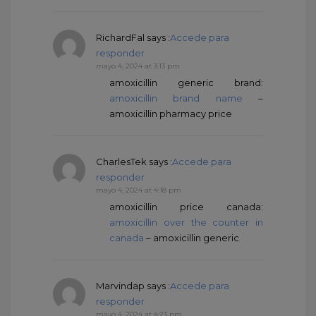
RichardFal
says :
Accede para
responder
mayo 4, 2024 at 3:13 pm
amoxicillin generic brand:
amoxicillin brand name
–
amoxicillin pharmacy price
CharlesTek
says :
Accede para
responder
mayo 4, 2024 at 4:18 pm
amoxicillin price canada:
amoxicillin over the counter in
canada
– amoxicillin generic
Marvindap
says :
Accede para
responder
mayo 4, 2024 at 4:23 pm