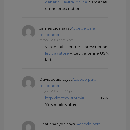
generic Levitra online
Vardenafil
online prescription
Jamesjoids
says :
Accede para
responder
mayo 1, 2024 at 3:53 pm
Vardenafil online prescription:
levitrav.store
– Levitra online USA
fast
Davidequip
says :
Accede para
responder
mayo 1, 2024 at 5:44 pm
http://levitrav.store/#
Buy
Vardenafil online
CharlesAnype
says :
Accede para