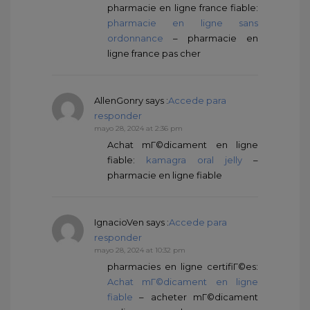
pharmacie en ligne france fiable:
pharmacie en ligne sans
ordonnance
– pharmacie en
ligne france pas cher
AllenGonry
says :
Accede para
responder
mayo 28, 2024 at 2:36 pm
Achat mГ©dicament en ligne
fiable:
kamagra oral jelly
–
pharmacie en ligne fiable
IgnacioVen
says :
Accede para
responder
mayo 28, 2024 at 10:32 pm
pharmacies en ligne certifiГ©es:
Achat mГ©dicament en ligne
fiable
– acheter mГ©dicament