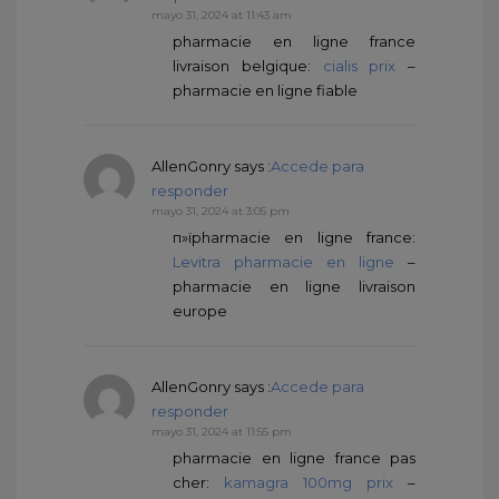
mayo 31, 2024 at 11:43 am
pharmacie en ligne france
livraison belgique:
cialis prix
–
pharmacie en ligne fiable
AllenGonry
says :
Accede para
responder
mayo 31, 2024 at 3:05 pm
п»їpharmacie en ligne france:
Levitra pharmacie en ligne
–
pharmacie en ligne livraison
europe
AllenGonry
says :
Accede para
responder
mayo 31, 2024 at 11:55 pm
pharmacie en ligne france pas
cher:
kamagra 100mg prix
–