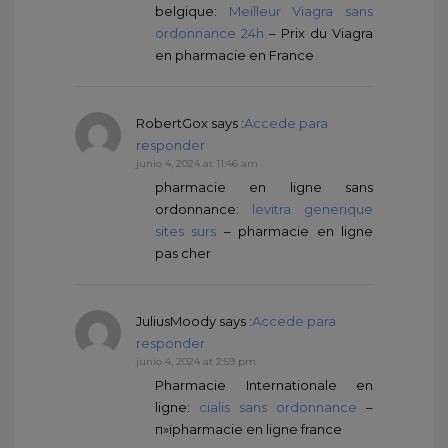
belgique:
Meilleur Viagra sans
ordonnance 24h
– Prix du Viagra
en pharmacie en France
RobertGox
says :
Accede para
responder
junio 4, 2024 at 11:46 am
pharmacie en ligne sans
ordonnance:
levitra generique
sites surs
– pharmacie en ligne
pas cher
JuliusMoody
says :
Accede para
responder
junio 4, 2024 at 2:59 pm
Pharmacie Internationale en
ligne:
cialis sans ordonnance
–
п»їpharmacie en ligne france