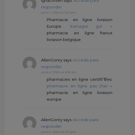
IgnacioVen
says :
Accede para
responder
junio 1, 2024 at 5:41 pm
Pharmacie en ligne livraison
Europe:
kamagra gel
–
pharmacie en ligne france
livraison belgique
AllenGonry
says :
Accede para
responder
junio 2, 2024 at 8:16 am
pharmacies en ligne certifiГ©es:
pharmacie en ligne pas cher
–
pharmacie en ligne livraison
europe
AllenGonry
says :
Accede para
responder
junio 2, 2024 at 5:11 pm