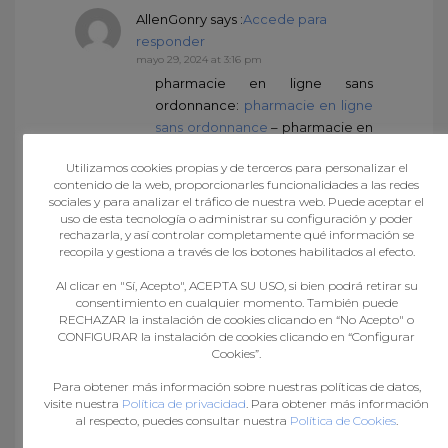
AllenGonry
says :
Accede para
responder
mayo 29, 2024 at 3:16 pm
pharmacie en ligne sans
ordonnance:
pharmacie en ligne
sans ordonnance
– pharmacie en
ligne pas cher
Utilizamos cookies propias y de terceros para personalizar el
contenido de la web, proporcionarles funcionalidades a las redes
sociales y para analizar el tráfico de nuestra web. Puede aceptar el
AllenGonry
says :
Accede para
uso de esta tecnología o administrar su configuración y poder
rechazarla, y así controlar completamente qué información se
responder
recopila y gestiona a través de los botones habilitados al efecto.
mayo 29, 2024 at 11:29 pm
pharmacie en ligne livraison
Al clicar en "Sí, Acepto", ACEPTA SU USO, si bien podrá retirar su
europe:
pharmacie en ligne pas
consentimiento en cualquier momento. También puede
RECHAZAR la instalación de cookies clicando en “No Acepto" o
cher
– Pharmacie en ligne
CONFIGURAR la instalación de cookies clicando en “Configurar
livraison Europe
Cookies”.
Para obtener más información sobre nuestras políticas de datos,
visite nuestra
Política de privacidad
. Para obtener más información
IgnacioVen
says :
Accede para
al respecto, puedes consultar nuestra
Política de Cookies
.
responder