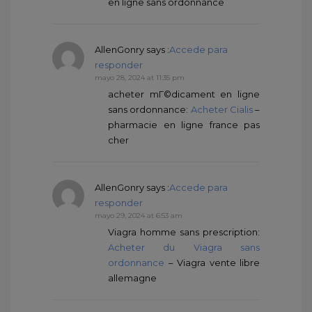
en ligne sans ordonnance
AllenGonry
says :
Accede para
responder
mayo 28, 2024 at 11:35 pm
acheter mГ©dicament en ligne
sans ordonnance:
Acheter Cialis
–
pharmacie en ligne france pas
cher
AllenGonry
says :
Accede para
responder
mayo 29, 2024 at 6:53 am
Viagra homme sans prescription:
Acheter du Viagra sans
ordonnance
– Viagra vente libre
allemagne