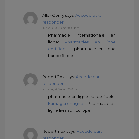
AllenGonry
says :
Accede para
responder
junio 4, 2024 at 9:06 pm
Pharmacie Internationale en
ligne:
Pharmacies en ligne
certifiees
– pharmacie en ligne
france fiable
RobertGox
says :
Accede para
responder
junio 4, 2024 at 9:58 pm
pharmacie en ligne france fiable:
kamagra en ligne
– Pharmacie en
ligne livraison Europe
Robertmex
says :
Accede para
responder