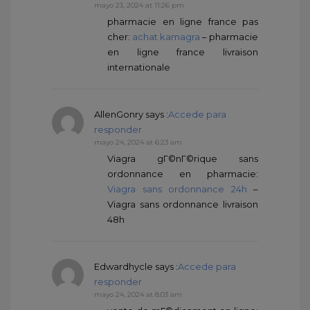
mayo 23, 2024 at 11:26 pm
pharmacie en ligne france pas
cher:
achat kamagra
– pharmacie
en ligne france livraison
internationale
AllenGonry
says :
Accede para
responder
mayo 24, 2024 at 6:23 am
Viagra gГ©nГ©rique sans
ordonnance en pharmacie:
Viagra sans ordonnance 24h
–
Viagra sans ordonnance livraison
48h
Edwardhycle
says :
Accede para
responder
mayo 24, 2024 at 8:03 am