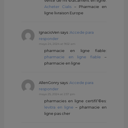
vente de mГ©dicament en ligne:
Acheter Cialis
– Pharmacie en
ligne livraison Europe
IgnacioVen
says :
Accede para
responder
mayo 24, 2024 at 9:02 am
pharmacie en ligne fiable:
pharmacie en ligne fiable
–
pharmacie en ligne
AllenGonry
says :
Accede para
responder
mayo 25, 2024 at 2:57 pm
pharmacies en ligne certifiГ©es:
levitra en ligne
– pharmacie en
ligne pas cher