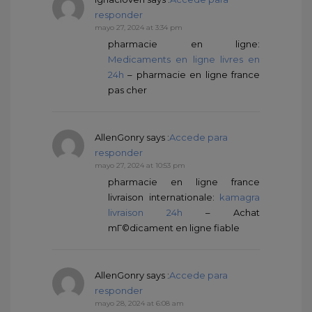
responder
mayo 27, 2024 at 3:34 pm
pharmacie en ligne:
Medicaments en ligne livres en
24h
– pharmacie en ligne france
pas cher
AllenGonry
says :
Accede para
responder
mayo 27, 2024 at 10:53 pm
pharmacie en ligne france
livraison internationale:
kamagra
livraison 24h
– Achat
mГ©dicament en ligne fiable
AllenGonry
says :
Accede para
responder
mayo 28, 2024 at 6:08 am