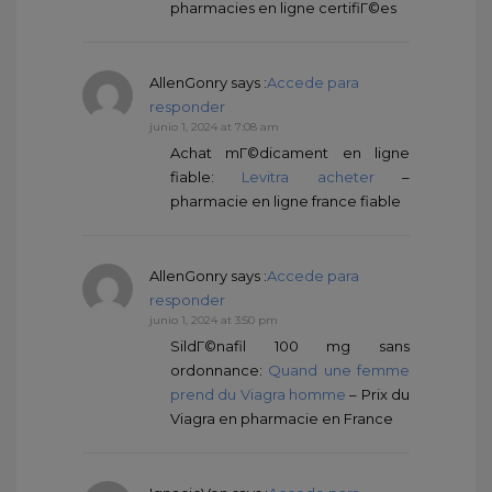
pharmacies en ligne certifiГ©es
AllenGonry
says :
Accede para
responder
junio 1, 2024 at 7:08 am
Achat mГ©dicament en ligne
fiable:
Levitra acheter
–
pharmacie en ligne france fiable
AllenGonry
says :
Accede para
responder
junio 1, 2024 at 3:50 pm
SildГ©nafil 100 mg sans
ordonnance:
Quand une femme
prend du Viagra homme
– Prix du
Viagra en pharmacie en France