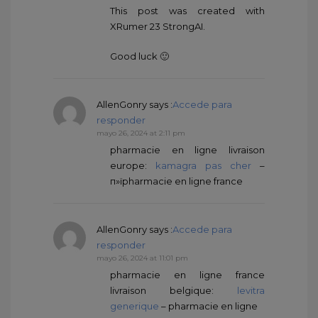
This post was created with
XRumer 23 StrongAI.
Good luck 🙂
AllenGonry
says :
Accede para
responder
mayo 26, 2024 at 2:11 pm
pharmacie en ligne livraison
europe:
kamagra pas cher
–
п»їpharmacie en ligne france
AllenGonry
says :
Accede para
responder
mayo 26, 2024 at 11:01 pm
pharmacie en ligne france
livraison belgique:
levitra
generique
– pharmacie en ligne