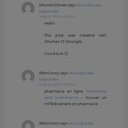
XRumer23mek
says :
Accede para
responder
mayo 25, 2024 at 3:51 pm
Hello!
This post was created with
XRumer 23 StrongAI.
Good luck 🙂
AllenGonry
says :
Accede para
responder
mayo 25, 2024 at 11:35 pm
pharmacie en ligne:
Pharmacie
sans ordonnance
– trouver un
mГ©dicament en pharmacie
AllenGonry
says :
Accede para