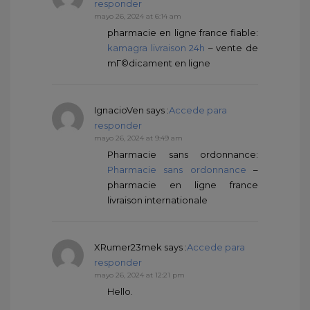
responder
mayo 26, 2024 at 6:14 am
pharmacie en ligne france fiable:
kamagra livraison 24h
– vente de
mГ©dicament en ligne
IgnacioVen
says :
Accede para
responder
mayo 26, 2024 at 9:49 am
Pharmacie sans ordonnance:
Pharmacie sans ordonnance
–
pharmacie en ligne france
livraison internationale
XRumer23mek
says :
Accede para
responder
mayo 26, 2024 at 12:21 pm
Hello.