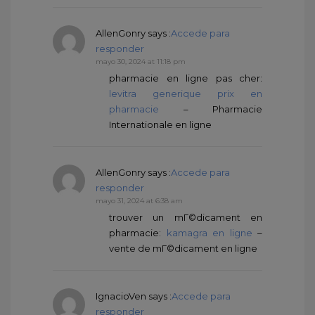
AllenGonry
says :
Accede para
responder
mayo 30, 2024 at 11:18 pm
pharmacie en ligne pas cher:
levitra generique prix en
pharmacie
– Pharmacie
Internationale en ligne
AllenGonry
says :
Accede para
responder
mayo 31, 2024 at 6:38 am
trouver un mГ©dicament en
pharmacie:
kamagra en ligne
–
vente de mГ©dicament en ligne
IgnacioVen
says :
Accede para
responder