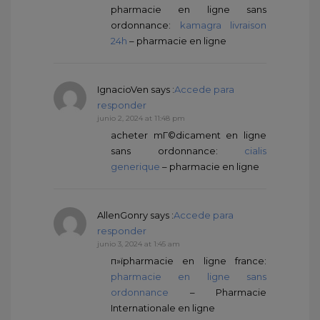
pharmacie en ligne sans
ordonnance:
kamagra livraison
24h
– pharmacie en ligne
IgnacioVen
says :
Accede para
responder
junio 2, 2024 at 11:48 pm
acheter mГ©dicament en ligne
sans ordonnance:
cialis
generique
– pharmacie en ligne
AllenGonry
says :
Accede para
responder
junio 3, 2024 at 1:45 am
п»їpharmacie en ligne france:
pharmacie en ligne sans
ordonnance
– Pharmacie
Internationale en ligne