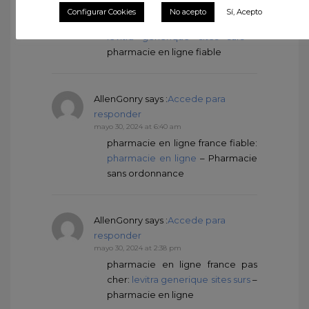
mayo 30, 2024 at 5:17 am
Configurar Cookies
No acepto
Sí, Acepto
pharmacies en ligne certifiГ©es:
levitra generique sites surs
–
pharmacie en ligne fiable
AllenGonry
says :
Accede para
responder
mayo 30, 2024 at 6:40 am
pharmacie en ligne france fiable:
pharmacie en ligne
– Pharmacie
sans ordonnance
AllenGonry
says :
Accede para
responder
mayo 30, 2024 at 2:38 pm
pharmacie en ligne france pas
cher:
levitra generique sites surs
–
pharmacie en ligne