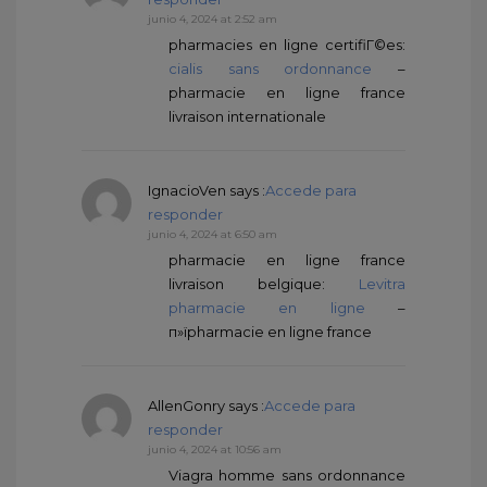
junio 4, 2024 at 2:52 am
pharmacies en ligne certifiГ©es:
cialis sans ordonnance
–
pharmacie en ligne france
livraison internationale
IgnacioVen
says :
Accede para
responder
junio 4, 2024 at 6:50 am
pharmacie en ligne france
livraison belgique:
Levitra
pharmacie en ligne
–
п»їpharmacie en ligne france
AllenGonry
says :
Accede para
responder
junio 4, 2024 at 10:56 am
Viagra homme sans ordonnance