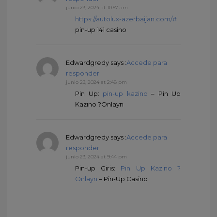
junio 23, 2024 at 10:57 am
https://autolux-azerbaijan.com/#
pin-up 141 casino
Edwardgredy
says :
Accede para
responder
junio 23, 2024 at 2:48 pm
Pin Up:
pin-up kazino
– Pin Up
Kazino ?Onlayn
Edwardgredy
says :
Accede para
responder
junio 23, 2024 at 9:44 pm
Pin-up Giris:
Pin Up Kazino ?
Onlayn
– Pin-Up Casino