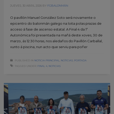
JUEVES, 30 ABRIL 2026
BY
FGBALONMÁN
O pavillón Manuel González Soto será novamente o
epicentro do balonmán galego na loita polas prazas de
acceso á fase de ascenso estatal. A Final 4 da 1ª
Autonómica foi presentada na mañá deste xoves, 30 de
marzo, ás 12:30 horas, nos aledaños do Pavillón Carballal,
xunto á piscina, nun acto que serviu para poñer
PUBLISHED IN
NOTICIA PRINCIPAL
,
NOTICIAS
,
PORTADA
TAGGED UNDER:
FINAL 4
,
NOTICIAS