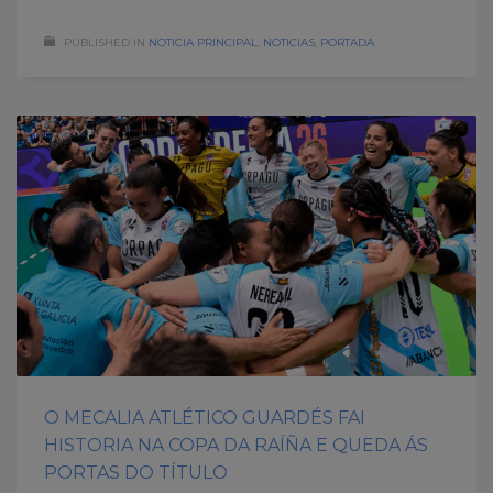
PUBLISHED IN
NOTICIA PRINCIPAL
,
NOTICIAS
,
PORTADA
O MECALIA ATLÉTICO GUARDÉS FAI
HISTORIA NA COPA DA RAÍÑA E QUEDA ÁS
PORTAS DO TÍTULO