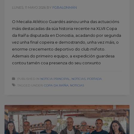
LUNES, 11 MAYO 2026
BY
FGBALONMÁN
O Mecalia Atlético Guardés asinou unha das actuacións
máis destacadas da súa historia recente na XLVII Copa
da Raíña disputada en Donostia, acadando por segunda
vez unha final copeira e demostrando, unha vez máis, o
enorme crecemento deportivo do club miñoto.
Ademais do primeiro equipo, a expedición guardesa
contou tamén coa presenza do seu conxunto
PUBLISHED IN
NOTICIA PRINCIPAL
,
NOTICIAS
,
PORTADA
TAGGED UNDER:
COPA DA RAÍÑA
,
NOTICIAS