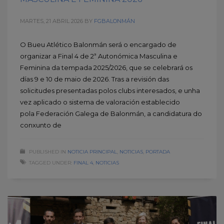
MARTES, 21 ABRIL 2026
BY
FGBALONMÁN
O Bueu Atlético Balonmán será o encargado de
organizar a Final 4 de 2ª Autonómica Masculina e
Feminina da tempada 2025/2026, que se celebrará os
días 9 e 10 de maio de 2026. Tras a revisión das
solicitudes presentadas polos clubs interesados, e unha
vez aplicado o sistema de valoración establecido
pola Federación Galega de Balonmán, a candidatura do
conxunto de
PUBLISHED IN
NOTICIA PRINCIPAL
,
NOTICIAS
,
PORTADA
TAGGED UNDER:
FINAL 4
,
NOTICIAS