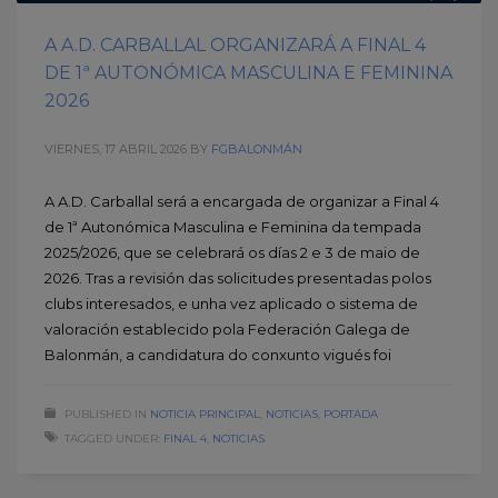
A A.D. CARBALLAL ORGANIZARÁ A FINAL 4
DE 1ª AUTONÓMICA MASCULINA E FEMININA
2026
VIERNES, 17 ABRIL 2026
BY
FGBALONMÁN
A A.D. Carballal será a encargada de organizar a Final 4
de 1ª Autonómica Masculina e Feminina da tempada
2025/2026, que se celebrará os días 2 e 3 de maio de
2026. Tras a revisión das solicitudes presentadas polos
clubs interesados, e unha vez aplicado o sistema de
valoración establecido pola Federación Galega de
Balonmán, a candidatura do conxunto vigués foi
PUBLISHED IN
NOTICIA PRINCIPAL
,
NOTICIAS
,
PORTADA
TAGGED UNDER:
FINAL 4
,
NOTICIAS