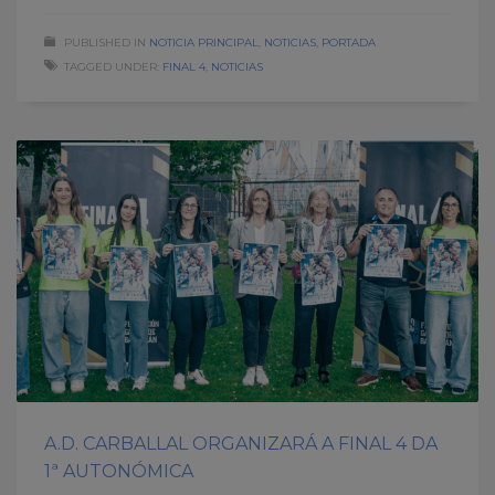
PUBLISHED IN
NOTICIA PRINCIPAL
,
NOTICIAS
,
PORTADA
TAGGED UNDER:
FINAL 4
,
NOTICIAS
A.D. CARBALLAL ORGANIZARÁ A FINAL 4 DA
1ª AUTONÓMICA