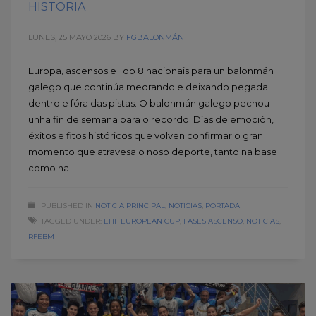
HISTORIA
LUNES, 25 MAYO 2026
BY
FGBALONMÁN
Europa, ascensos e Top 8 nacionais para un balonmán
galego que continúa medrando e deixando pegada
dentro e fóra das pistas. O balonmán galego pechou
unha fin de semana para o recordo. Días de emoción,
éxitos e fitos históricos que volven confirmar o gran
momento que atravesa o noso deporte, tanto na base
como na
PUBLISHED IN
NOTICIA PRINCIPAL
,
NOTICIAS
,
PORTADA
TAGGED UNDER:
EHF EUROPEAN CUP
,
FASES ASCENSO
,
NOTICIAS
,
RFEBM