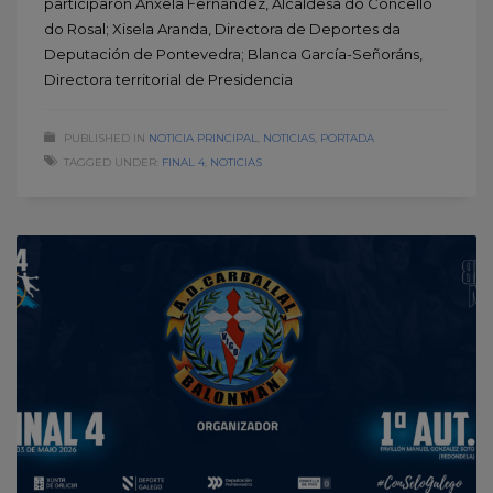
participaron Ánxela Fernández, Alcaldesa do Concello
do Rosal; Xisela Aranda, Directora de Deportes da
Deputación de Pontevedra; Blanca García-Señoráns,
Directora territorial de Presidencia
PUBLISHED IN
NOTICIA PRINCIPAL
,
NOTICIAS
,
PORTADA
TAGGED UNDER:
FINAL 4
,
NOTICIAS