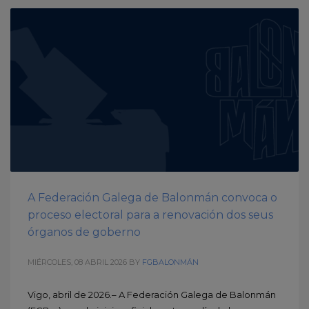
A Federación Galega de Balonmán convoca o
proceso electoral para a renovación dos seus
órganos de goberno
MIÉRCOLES, 08 ABRIL 2026
BY
FGBALONMÁN
Vigo, abril de 2026.– A Federación Galega de Balonmán