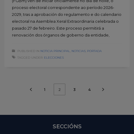
(FGBm) ven de iniciar oficialmente no día de hoxe, o
proceso electoral correspondente ao período 2026-
2029, tras a aprobación do regulamento e do calendario
electoral na Asemblea Xeral Extraordinaria celebrada o
pasado 27 de febreiro. Este proceso permitirá a
renovación dos órganos de goberno da entidade,
PUBLISHED IN
NOTICIA PRINCIPAL
,
NOTICIAS
,
PORTADA
TAGGED UNDER:
ELECCIONES
1
3
4
2
SECCIÓNS