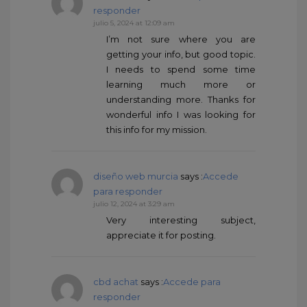
responder
julio 5, 2024 at 12:09 am
I’m not sure where you are
getting your info, but good topic.
I needs to spend some time
learning much more or
understanding more. Thanks for
wonderful info I was looking for
this info for my mission.
diseño web murcia
says :
Accede
para responder
julio 12, 2024 at 3:29 am
Very interesting subject,
appreciate it for posting.
cbd achat
says :
Accede para
responder