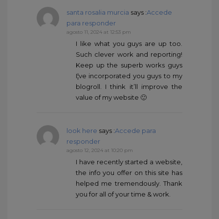
santa rosalia murcia
says :
Accede
para responder
agosto 11, 2024 at 12:53 pm
I like what you guys are up too.
Such clever work and reporting!
Keep up the superb works guys
I¦ve incorporated you guys to my
blogroll. I think it’ll improve the
value of my website 🙂
look here
says :
Accede para
responder
agosto 12, 2024 at 10:20 pm
I have recently started a website,
the info you offer on this site has
helped me tremendously. Thank
you for all of your time & work.