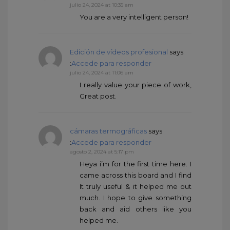
julio 24, 2024 at 10:35 am
You are a very intelligent person!
Edición de vídeos profesional
says
:
Accede para responder
julio 24, 2024 at 11:06 am
I really value your piece of work,
Great post.
cámaras termográficas
says
:
Accede para responder
agosto 2, 2024 at 5:17 pm
Heya i’m for the first time here. I
came across this board and I find
It truly useful & it helped me out
much. I hope to give something
back and aid others like you
helped me.