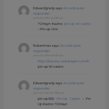
Edwardgredy
says :
Accede para
responder
junio 24, 2024 at 5:30 am
?Onlayn Kazino:
pin-up 141 casino
– Pin-up Giris
Robertmex
says :
Accede para
responder
junio 24, 2024 at 6:25 am
https://autolux-azerbaijan.com/#
pin-up 141 casino
Edwardgredy
says :
Accede para
responder
junio 24, 2024 at 11:56 am
pin-up360:
Pin-Up Casino
– Pin
Up Kazino ?Onlayn