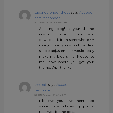
sugar defender drops
says :
Accede
para responder
agosto 5, 2024 at 10:55 pm
Amazing blog! Is your theme
custom made or did you
download it from somewhere? A
design like yours with a few
simple adjustements would really
make my blog shine. Please let
me know where you got your
theme. With thanks
จุดด่างดำ
says :
Accede para
responder
agosto 6, 2024 at 5:45 pm
I believe you have mentioned
some very interesting points,
thankyou for the post.