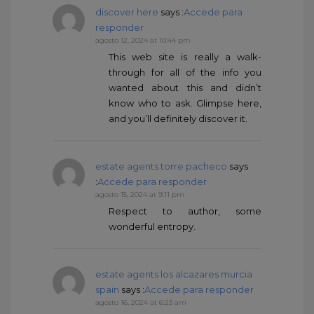
discover here
says :
Accede para
responder
agosto 12, 2024 at 10:44 pm
This web site is really a walk-
through for all of the info you
wanted about this and didn’t
know who to ask. Glimpse here,
and you’ll definitely discover it.
estate agents torre pacheco
says
:
Accede para responder
agosto 15, 2024 at 9:11 pm
Respect to author, some
wonderful entropy.
estate agents los alcazares murcia
spain
says :
Accede para responder
agosto 16, 2024 at 6:23 am