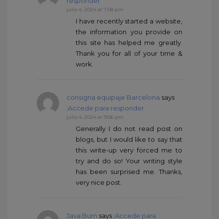
responder
julio 4, 2024 at 7:08 pm
I have recently started a website,
the information you provide on
this site has helped me greatly.
Thank you for all of your time &
work.
consigna equipaje Barcelona
says
:
Accede para responder
julio 4, 2024 at 9:06 pm
Generally I do not read post on
blogs, but I would like to say that
this write-up very forced me to
try and do so! Your writing style
has been surprised me. Thanks,
very nice post.
Java Burn
says :
Accede para