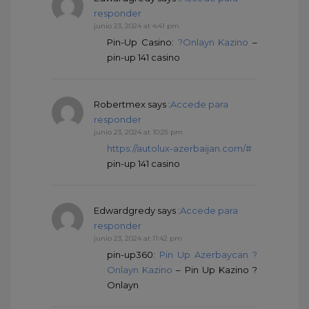
responder
junio 23, 2024 at 4:41 pm
Pin-Up Casino:
?Onlayn Kazino
–
pin-up 141 casino
Robertmex
says :
Accede para
responder
junio 23, 2024 at 10:25 pm
https://autolux-azerbaijan.com/#
pin-up 141 casino
Edwardgredy
says :
Accede para
responder
junio 23, 2024 at 11:42 pm
pin-up360:
Pin Up Azerbaycan ?
Onlayn Kazino
– Pin Up Kazino ?
Onlayn