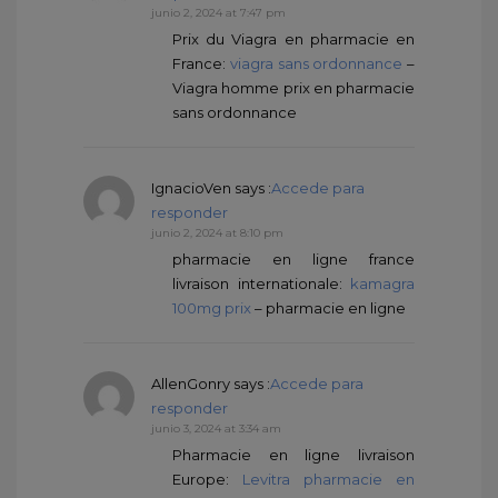
junio 2, 2024 at 7:47 pm
Prix du Viagra en pharmacie en
France:
viagra sans ordonnance
–
Viagra homme prix en pharmacie
sans ordonnance
IgnacioVen
says :
Accede para
responder
junio 2, 2024 at 8:10 pm
pharmacie en ligne france
livraison internationale:
kamagra
100mg prix
– pharmacie en ligne
AllenGonry
says :
Accede para
responder
junio 3, 2024 at 3:34 am
Pharmacie en ligne livraison
Europe:
Levitra pharmacie en