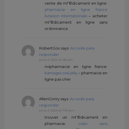
vente de mГ©dicament en ligne:
pharmacie en ligne france
livraison internationale
– acheter
mГ©dicament en ligne sans
ordonnance
RobertGox
says :
Accede para
responder
junio 4, 2024 at 1:55 pm
п»їpharmacie en ligne france:
kamagra oral jelly
– pharmacie en
ligne pas cher
AllenGonry
says :
Accede para
responder
junio 4, 2024 at 11:34 pm
trouver un mГ©dicament en
pharmacie:
cialis sans