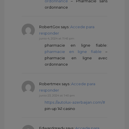
ordonnance
– Pharmacie sans
ordonnance
RobertGox
says :
Accede para
responder
junio 4, 2024 at 11:45 pm
pharmacie en ligne fiable:
pharmacie en ligne fiable
–
pharmacie en ligne avec
ordonnance
Robertmex
says :
Accede para
responder
junio 23, 2024 at 1:40 pm
https://autolux-azerbaijan.com/#
pin-up 141 casino
Edwardgredy
says :
Accede para