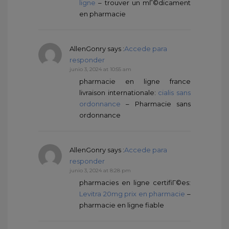
ligne
– trouver un mГ©dicament
en pharmacie
AllenGonry
says :
Accede para
responder
junio 3, 2024 at 10:55 am
pharmacie en ligne france
livraison internationale:
cialis sans
ordonnance
– Pharmacie sans
ordonnance
AllenGonry
says :
Accede para
responder
junio 3, 2024 at 8:28 pm
pharmacies en ligne certifiГ©es:
Levitra 20mg prix en pharmacie
–
pharmacie en ligne fiable