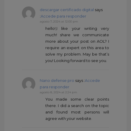
descargar certificado digital
says
:
Accede para responder
agosto 7, 2024 at 12:00 pm
hello!,I like your writing very
much! share we communicate
more about your post on AOL? I
require an expert on this area to
solve my problem. May be that’s
you! Looking forward to see you.
Nano defense pro
says :
Accede
para responder
agosto 8, 2024 at 2:24 pm
You made some clear points
there. I did a search on the topic
and found most persons will
agree with your website.