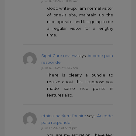
julio 16, 2024 at 11:47 am
Good write-up, I am normal visitor
of one?¦s site, maintain up the
nice operate, and It is going to be
a regular visitor for a lengthy
time.
Sight Care review
says :
Accede para
responder
julio 16, 2024 at 8:08 pm
There is clearly a bundle to
realize about this. I suppose you
made some nice points in
features also.
ethical hackers for hire
says :
Accede
para responder
julio 17, 2024 at 5:29 pm
You are my aspiration, I have few