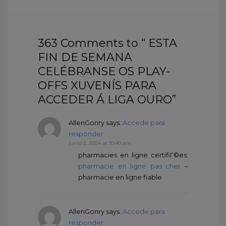
363 Comments to “ ESTA
FIN DE SEMANA
CELÉBRANSE OS PLAY-
OFFS XUVENÍS PARA
ACCEDER Á LIGA OURO”
AllenGonry
says :
Accede para
responder
junio 2, 2024 at 10:40 am
pharmacies en ligne certifiГ©es:
pharmacie en ligne pas cher
–
pharmacie en ligne fiable
AllenGonry
says :
Accede para
responder