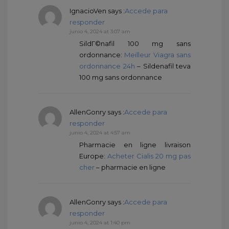
IgnacioVen
says :
Accede para
responder
junio 4, 2024 at 3:07 am
SildГ©nafil 100 mg sans
ordonnance:
Meilleur Viagra sans
ordonnance 24h
– Sildenafil teva
100 mg sans ordonnance
AllenGonry
says :
Accede para
responder
junio 4, 2024 at 4:57 am
Pharmacie en ligne livraison
Europe:
Acheter Cialis 20 mg pas
cher
– pharmacie en ligne
AllenGonry
says :
Accede para
responder
junio 4, 2024 at 1:40 pm