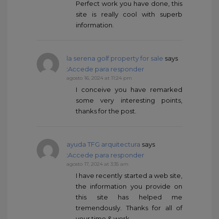
Perfect work you have done, this
site is really cool with superb
information.
la serena golf property for sale
says
:
Accede para responder
agosto 16, 2024 at 11:24 pm
I conceive you have remarked
some very interesting points,
thanks for the post.
ayuda TFG arquitectura
says
:
Accede para responder
agosto 17, 2024 at 3:35 am
I have recently started a web site,
the information you provide on
this site has helped me
tremendously. Thanks for all of
your time & work.