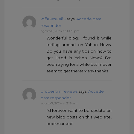
เซรั่มลดรอยสิว
says :
Accede para
responder
agosto 6, 2024 at 10:19 pm
Wonderful blog! I found it while
surfing around on Yahoo News.
Do you have any tips on how to
get listed in Yahoo News? I’ve
been trying for a while but I never
seem to get there! Many thanks
prodentim reviews
says :
Accede
para responder
agosto 7, 2024 at 3:16 am
I’d forever want to be update on
new blog posts on this web site,
bookmarked! .