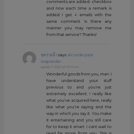
comments are added- checkbox
and now each time a remark is
added I get 4 emails with the
same comment. Is there any
manner you may remove me
from that service? Thanks!
ชุดว่ายน้ำ
says :
Accede para
responder
agosto 7, 2024 at 10:14 am
Wonderful goods from you, man. I
have understand your stuff
previous to and you’re just
extremely excellent. I really like
what you’ve acquired here, really
like what you’re saying and the
way in which you say it. You make
it entertaining and you still care
for to keep it smart. I cant wait to
read far more from you. This is