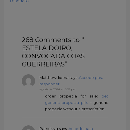
mandato
268 Comments to “
ESTELA DOIRO,
CONVOCADA COAS
GUERREIRAS”
Matthewdioma
says :
Accede para
responder
agosto 4, 2024 at 9:32 pm
order propecia for sale:
get
generic propecia pills
– generic
propecia without a prescription
Patricksig
says :
Accede para