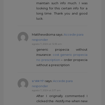
maintain such info much. I was
looking for this certain info for a
long time. Thank you and good
luck.
Matthewdioma
says :
Accede para
responder
agosto 7, 2024 at 12:35 am
generic propecia without
insurance:
cost generic propecia
no prescription
– order propecia
without a prescription
มาสคาร่า
says :
Accede para
responder
agosto 7, 2024 at 3:17 am
After I originally commented I
clicked the -Notify me when new