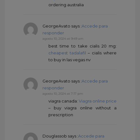
ordering australia
GeorgeAvato
says :
Accede para
responder
agosto 10, 2024 at 9:49 am
best time to take cialis 20 mg:
cheapest tadalafil
– cialis where
to buy in las vegas nv
GeorgeAvato
says :
Accede para
responder
agosto 10, 2024 at 7:17 pm
viagra canada:
Viagra online price
– buy viagra online without a
prescription
Douglassob
says :
Accede para