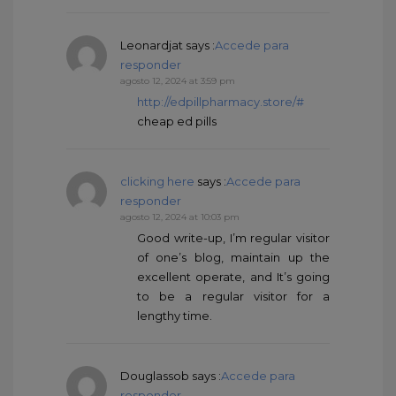
Leonardjat
says :
Accede para
responder
agosto 12, 2024 at 3:59 pm
http://edpillpharmacy.store/#
cheap ed pills
clicking here
says :
Accede para
responder
agosto 12, 2024 at 10:03 pm
Good write-up, I’m regular visitor
of one’s blog, maintain up the
excellent operate, and It’s going
to be a regular visitor for a
lengthy time.
Douglassob
says :
Accede para
responder