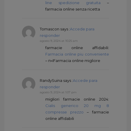
line spedizione gratuita
–
farmacia online senza ricetta
Tomascon
says :
Accede para
responder
agosto 9, 2024 at 10:25 am
farmacie online affidabili:
Farmacia online piu conveniente
– п»їFarmacia online migliore
RandySuina
says :
Accede para
responder
agosto 9, 2024 at 1:07 pm
migliori farmacie online 2024:
Cialis generico 20 mg 8
compresse prezzo
– farmacie
online affidabili