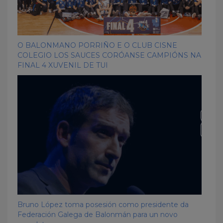
O BALONMANO PORRIÑO E O CLUB CISNE
COLEGIO LOS SAUCES CORÓANSE CAMPIÓNS NA
FINAL 4 XUVENIL DE TUI
Bruno López toma posesión como presidente da
Federación Galega de Balonmán para un novo