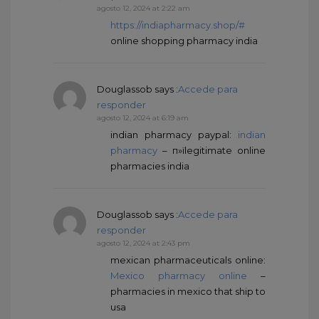
agosto 12, 2024 at 2:22 am
https://indiapharmacy.shop/#
online shopping pharmacy india
Douglassob
says :
Accede para
responder
agosto 12, 2024 at 6:19 am
indian pharmacy paypal:
indian
pharmacy
– п»їlegitimate online
pharmacies india
Douglassob
says :
Accede para
responder
agosto 12, 2024 at 2:43 pm
mexican pharmaceuticals online:
Mexico pharmacy online
–
pharmacies in mexico that ship to
usa