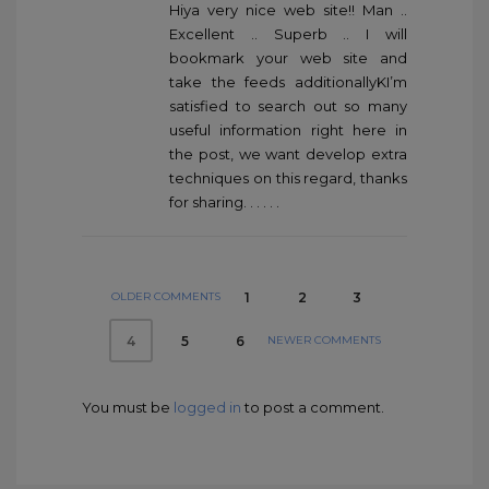
Hiya very nice web site!! Man ..
Excellent .. Superb .. I will
bookmark your web site and
take the feeds additionallyKI’m
satisfied to search out so many
useful information right here in
the post, we want develop extra
techniques on this regard, thanks
for sharing. . . . . .
OLDER COMMENTS
1
2
3
NEWER COMMENTS
5
6
4
You must be
logged in
to post a comment.