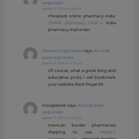
responder
agosto 11, 2024 at 5:28 am
cheapest online pharmacy india:
Online pharmacy USA
– india
pharmacy mail order
Neotonics gummies
says :
Accede
para responder
agosto 11, 2024 at 11:17 am
Of course, what a great blog and
educative posts, I will bookmark
your website.Best Regards!
Douglassob
says :
Accede para
responder
agosto 11, 2024 at 2:20 pm
mexican border pharmacies
shipping to usa:
mexico
pharmacy win
– mexican border