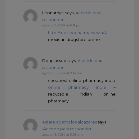
Leonardjat
says :
Accede para
responder
agosto 15, 2024 at 6:11 pm
http://mexicopharmacy.win/#
mexican drugstore online
Douglassob
says :
Accede para
responder
agosto 15, 2024 at 8:14 pm
cheapest online pharmacy india:
online pharmacy india
–
reputable indian online
pharmacy
estate agents los alcazares
says
:
Accede para responder
agosto 15, 2024 at 9:02 pm