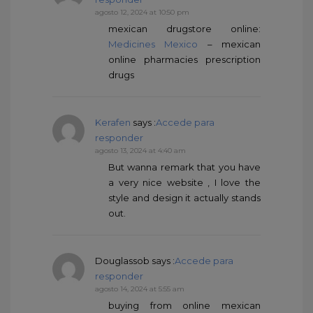
agosto 12, 2024 at 10:50 pm
mexican drugstore online:
Medicines Mexico
– mexican
online pharmacies prescription
drugs
Kerafen
says :
Accede para
responder
agosto 13, 2024 at 4:40 am
But wanna remark that you have
a very nice website , I love the
style and design it actually stands
out.
Douglassob
says :
Accede para
responder
agosto 14, 2024 at 5:55 am
buying from online mexican