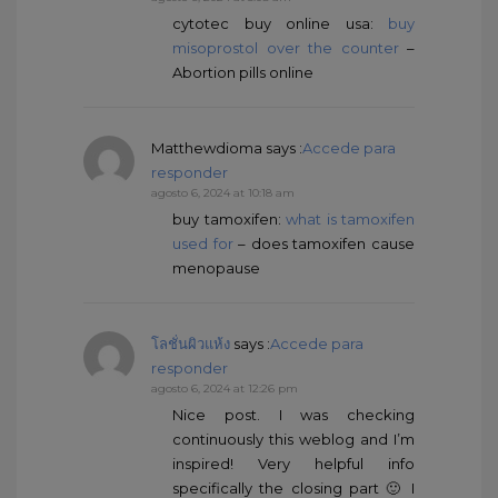
cytotec buy online usa:
buy
misoprostol over the counter
–
Abortion pills online
Matthewdioma
says :
Accede para
responder
agosto 6, 2024 at 10:18 am
buy tamoxifen:
what is tamoxifen
used for
– does tamoxifen cause
menopause
โลชั่นผิวแห้ง
says :
Accede para
responder
agosto 6, 2024 at 12:26 pm
Nice post. I was checking
continuously this weblog and I’m
inspired! Very helpful info
specifically the closing part 🙂 I