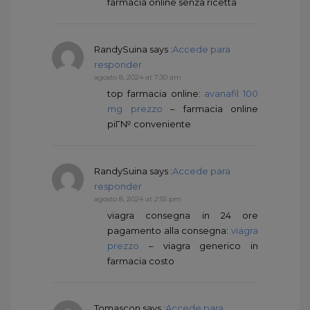
farmacia online senza ricetta
RandySuina
says :
Accede para
responder
agosto 8, 2024 at 7:30 am
top farmacia online:
avanafil 100
mg prezzo
– farmacia online
piГ№ conveniente
RandySuina
says :
Accede para
responder
agosto 8, 2024 at 2:55 pm
viagra consegna in 24 ore
pagamento alla consegna:
viagra
prezzo
– viagra generico in
farmacia costo
Tomascon
says :
Accede para