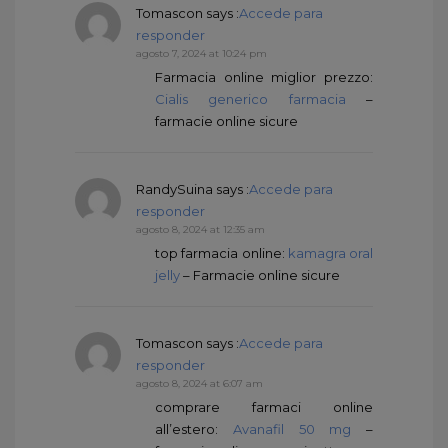
Tomascon
says :
Accede para
responder
agosto 7, 2024 at 10:24 pm
Farmacia online miglior prezzo:
Cialis generico farmacia
–
farmacie online sicure
RandySuina
says :
Accede para
responder
agosto 8, 2024 at 12:35 am
top farmacia online:
kamagra oral
jelly
– Farmacie online sicure
Tomascon
says :
Accede para
responder
agosto 8, 2024 at 6:07 am
comprare farmaci online
all’estero:
Avanafil 50 mg
–