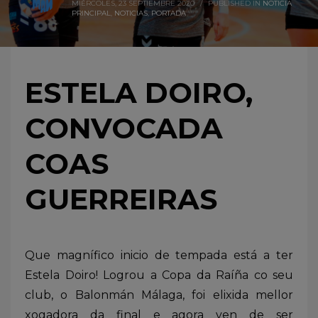
MIÉRCOLES, 23 SEPTIEMBRE 2020
/
PUBLISHED IN
NOTICIA
PRINCIPAL
,
NOTICIAS
,
PORTADA
ESTELA DOIRO,
CONVOCADA
COAS
GUERREIRAS
Que magnífico inicio de tempada está a ter
Estela Doiro! Logrou a Copa da Raíña co seu
club, o Balonmán Málaga, foi elixida mellor
xogadora da final e agora ven de ser