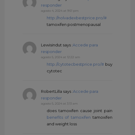
responder
agosto 4, 2024 at 9:51 pm
http://nolvadexbestprice.pro/#
tamoxifen postmenopausal
Lewisindut
says :
Accede para
responder
agosto 5, 2024 at 12:22 am
http://cytotecbestprice.pro/#
buy
cytotec
RobertLilla
says :
Accede para
responder
agosto 5, 2024 at 3:13 am
does tamoxifen cause joint pain
benefits of tamoxifen
tamoxifen
and weight loss