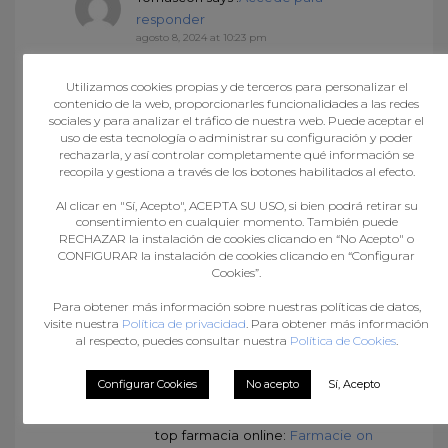
responder
agosto 8, 2024 at 10:23 pm
farmacie online autorizzate
elenco:
Cialis generico prezzo
–
Utilizamos cookies propias y de terceros para personalizar el
contenido de la web, proporcionarles funcionalidades a las redes
Farmacia online piГ№
sociales y para analizar el tráfico de nuestra web. Puede aceptar el
conveniente
uso de esta tecnología o administrar su configuración y poder
rechazarla, y así controlar completamente qué información se
recopila y gestiona a través de los botones habilitados al efecto.
RandySuina
says :
Accede para
Al clicar en "Sí, Acepto", ACEPTA SU USO, si bien podrá retirar su
responder
consentimiento en cualquier momento. También puede
agosto 8, 2024 at 10:28 pm
RECHAZAR la instalación de cookies clicando en “No Acepto" o
CONFIGURAR la instalación de cookies clicando en “Configurar
farmacie online sicure:
Farmacia
Cookies”.
online piu conveniente
–
farmacie online sicure
Para obtener más información sobre nuestras políticas de datos,
visite nuestra
Política de privacidad
. Para obtener más información
al respecto, puedes consultar nuestra
Política de Cookies
.
RandySuina
says :
Accede para
Configurar Cookies
No acepto
Sí, Acepto
responder
agosto 9, 2024 at 5:48 am
top farmacia online:
Farmacie on