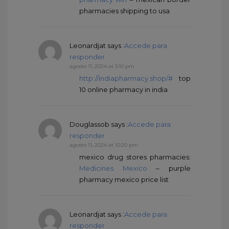
pharmacies shipping to usa
Leonardjat
says :
Accede para
responder
agosto 11, 2024 at 3:10 pm
http://indiapharmacy.shop/#
top
10 online pharmacy in india
Douglassob
says :
Accede para
responder
agosto 11, 2024 at 10:20 pm
mexico drug stores pharmacies:
Medicines Mexico
– purple
pharmacy mexico price list
Leonardjat
says :
Accede para
responder