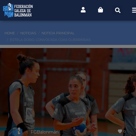
HOME
NOTICIAS
NOTICIA PRINCIPAL
ESTELA DOIRO, CONVOCADA COAS GUERREIRAS
0
FGBalonmán