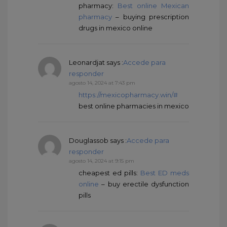
pharmacy:
Best online Mexican
pharmacy
– buying prescription
drugs in mexico online
Leonardjat
says :
Accede para
responder
agosto 14, 2024 at 7:43 pm
https://mexicopharmacy.win/#
best online pharmacies in mexico
Douglassob
says :
Accede para
responder
agosto 14, 2024 at 9:15 pm
cheapest ed pills:
Best ED meds
online
– buy erectile dysfunction
pills