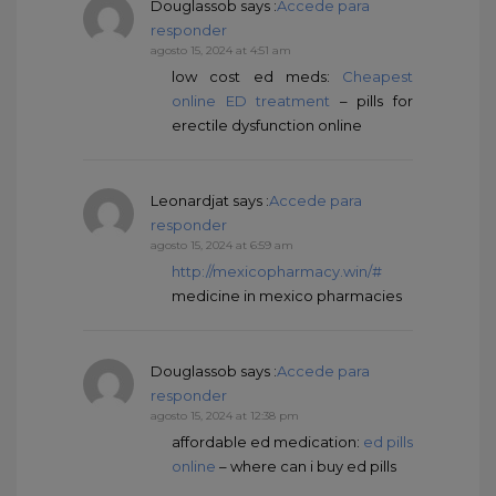
Douglassob
says :
Accede para
responder
agosto 15, 2024 at 4:51 am
low cost ed meds:
Cheapest
online ED treatment
– pills for
erectile dysfunction online
Leonardjat
says :
Accede para
responder
agosto 15, 2024 at 6:59 am
http://mexicopharmacy.win/#
medicine in mexico pharmacies
Douglassob
says :
Accede para
responder
agosto 15, 2024 at 12:38 pm
affordable ed medication:
ed pills
online
– where can i buy ed pills