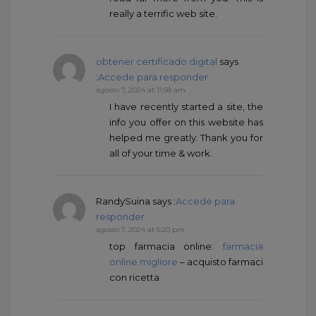
really a terrific web site.
obtener certificado digital
says
:
Accede para responder
agosto 7, 2024 at 11:58 am
I have recently started a site, the
info you offer on this website has
helped me greatly. Thank you for
all of your time & work.
RandySuina
says :
Accede para
responder
agosto 7, 2024 at 5:20 pm
top farmacia online:
farmacia
online migliore
– acquisto farmaci
con ricetta