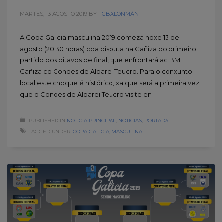
MARTES, 13 AGOSTO 2019
BY
FGBALONMÁN
A Copa Galicia masculina 2019 comeza hoxe 13 de
agosto (20:30 horas) coa disputa na Cañiza do primeiro
partido dos oitavos de final, que enfrontará ao BM
Cañiza co Condes de Albarei Teucro. Para o conxunto
local este choque é histórico, xa que será a primeira vez
que o Condes de Albarei Teucro visite en
PUBLISHED IN
NOTICIA PRINCIPAL
,
NOTICIAS
,
PORTADA
TAGGED UNDER:
COPA GALICIA
,
MASCULINA