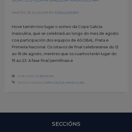
MARTES, 30 JULIO 2019
BY
FGBALONMÁN
Hoxe tamén tivo lugar o sorteo da Copa Galicia
masculina, que se celebrará ao longo do mes de agosto
coa participación dos equipos de ASOBAL, Prata e
Primeira Nacional. Os oitavos de final celebraranse do 12
ao 16 de agosto, mentres que os cuartos terán lugar do
19 ao 23. A fase final (semifinais e
PUBLISHED IN
NOTICIAS
TAGGED UNDER:
COPA GALICIA
,
MASCULINA
SECCIÓNS