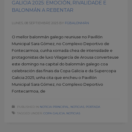
GALICIA 2025: EMOCIÓN, RIVALIDADE E
BALONMÁN A REBENTAR
LUNES, 08 SEPTIEMBRE 2025
BY
FGBALONMÁN
O mellor balonmán galego reuniuse no Pavillón
Municipal Sara Gómez, no Complexo Deportivo de
Fontecarmoa, cunha xornada chea de intensidade e
protagonistas de luxo Vilagarcía de Arousa converteuse
este domingo na capital do balonmán galego coa
celebración das finais da Copa Galicia e da Supercopa
Galicia 2025, unha cita que encheu o Pavillón
Municipal Sara Gómez, no Complexo Deportivo
Fontecarmoa, de
PUBLISHED IN
NOTICIA PRINCIPAL
,
NOTICIAS
,
PORTADA
TAGGED UNDER:
COPA GALICIA
,
NOTICIAS