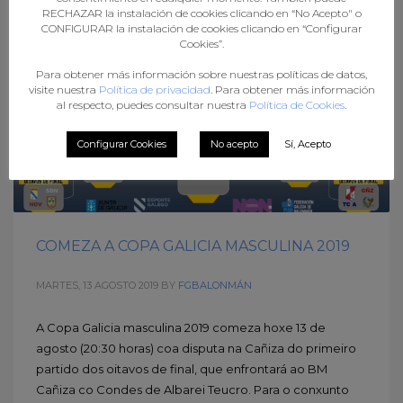
RECHAZAR la instalación de cookies clicando en “No Acepto" o
CONFIGURAR la instalación de cookies clicando en “Configurar
Cookies”.
Para obtener más información sobre nuestras políticas de datos,
visite nuestra
Política de privacidad
. Para obtener más información
al respecto, puedes consultar nuestra
Política de Cookies
.
Configurar Cookies
No acepto
Sí, Acepto
COMEZA A COPA GALICIA MASCULINA 2019
MARTES, 13 AGOSTO 2019
BY
FGBALONMÁN
A Copa Galicia masculina 2019 comeza hoxe 13 de
agosto (20:30 horas) coa disputa na Cañiza do primeiro
partido dos oitavos de final, que enfrontará ao BM
Cañiza co Condes de Albarei Teucro. Para o conxunto