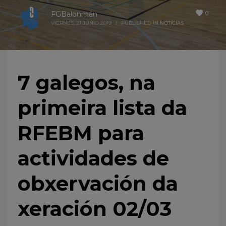
0
FGBalonmán
VIERNES, 21 JUNIO 2019
/
PUBLISHED IN
NOTICIAS
7 galegos, na
primeira lista da
RFEBM para
actividades de
obxervación da
xeración 02/03