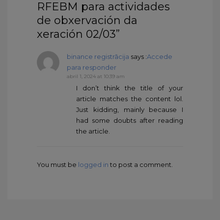
RFEBM para actividades
de obxervación da
xeración 02/03”
binance registrācija
says :
Accede
para responder
abril 1, 2024 at 10:39 am
I don’t think the title of your
article matches the content lol.
Just kidding, mainly because I
had some doubts after reading
the article.
You must be
logged in
to post a comment.