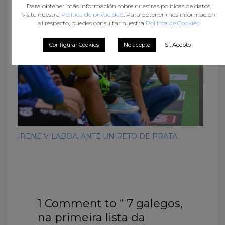
Para obtener más información sobre nuestras políticas de datos,
visite nuestra
Política de privacidad
. Para obtener más información
al respecto, puedes consultar nuestra
Política de Cookies
.
Configurar Cookies
No acepto
Sí, Acepto
IRENE VILABOA, ANTE UN RETO DE PRATA
1 Comment to “ 7 galegos,
na primeira lista da