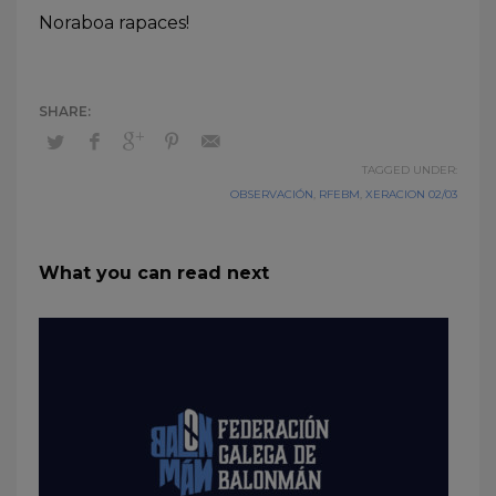
Noraboa rapaces!
TAGGED UNDER:
OBSERVACIÓN
,
RFEBM
,
XERACION 02/03
What you can read next