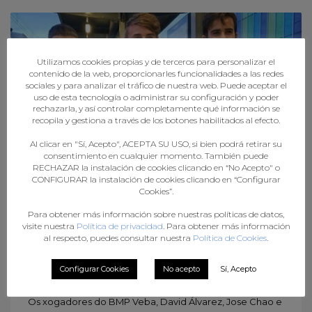
Utilizamos cookies propias y de terceros para personalizar el
contenido de la web, proporcionarles funcionalidades a las redes
sociales y para analizar el tráfico de nuestra web. Puede aceptar el
uso de esta tecnología o administrar su configuración y poder
rechazarla, y así controlar completamente qué información se
recopila y gestiona a través de los botones habilitados al efecto.
Al clicar en "Sí, Acepto", ACEPTA SU USO, si bien podrá retirar su
consentimiento en cualquier momento. También puede
RECHAZAR la instalación de cookies clicando en “No Acepto" o
CONFIGURAR la instalación de cookies clicando en “Configurar
Cookies”.
David Álvarez, Jose Chao e Pablo González, na
Para obtener más información sobre nuestras políticas de datos,
lista definitiva dos Hispanos Xuvenís Area para
visite nuestra
Política de privacidad
. Para obtener más información
o Europeo de Polonia
al respecto, puedes consultar nuestra
Política de Cookies
.
MIÉRCOLES, 19 JUNIO 2019
BY
FGBALONMÁN
Configurar Cookies
No acepto
Sí, Acepto
Os xogadores do BMP Veba, David Álvarez, Jose Chao e