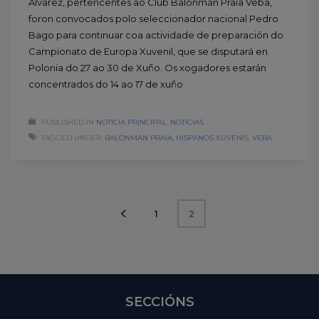
Álvarez, pertencentes ao Club Balonmán Praia Veba,
foron convocados polo seleccionador nacional Pedro
Bago para continuar coa actividade de preparación do
Campionato de Europa Xuvenil, que se disputará en
Polonia do 27 ao 30 de Xuño. Os xogadores estarán
concentrados do 14 ao 17 de xuño
PUBLISHED IN
NOTICIA PRINCIPAL
,
NOTICIAS
TAGGED UNDER:
BALONMAN PRAIA
,
HISPANOS XUVENÍS
,
VEBA
1
2
SECCIÓNS