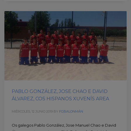
PABLO GONZÁLEZ, JOSE CHAO E DAVID
ÁLVAREZ, COS HISPANOS XUVENÍS AREA
MIÉRCOLES, 12 JUNIO 2019
BY
FGBALONMÁN
Os galegos Pablo González, Jose Manuel Chao e David