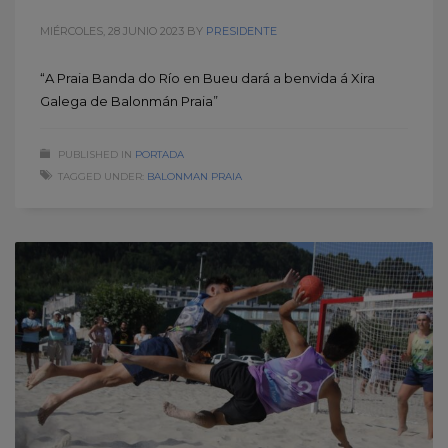
MIÉRCOLES, 28 JUNIO 2023
BY
PRESIDENTE
“A Praia Banda do Río en Bueu dará a benvida á Xira
Galega de Balonmán Praia”
PUBLISHED IN
PORTADA
TAGGED UNDER:
BALONMAN PRAIA