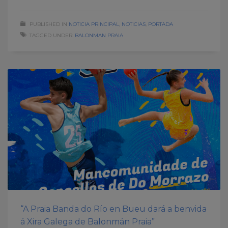
PUBLISHED IN
NOTICIA PRINCIPAL
,
NOTICIAS
,
PORTADA
TAGGED UNDER:
BALONMAN PRAIA
“A Praia Banda do Río en Bueu dará a benvida
á Xira Galega de Balonmán Praia”