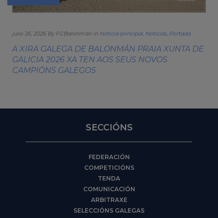
julio 26, 2026 By FGBalonmán in
Noticia principal
,
Noticias
,
Portada
O
A XIRA GALEGA DE BALONMÁN PRAIA XUNTA DE
GALICIA 2026 XA TEN AOS SEUS NOVOS
CAMPIÓNS GALEGOS
SECCIÓNS
FEDERACIÓN
COMPETICIÓNS
TENDA
COMUNICACIÓN
ARBITRAXE
SELECCIÓNS GALEGAS