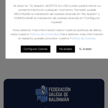
Al clicar en "Sí, Acepto", ACEPTA SU USO, si bien podrá retirar su
consentimiento en cualquier momento. También puede
RECHAZAR la instalación de cookies clicando en “No Acepto" o
CONFIGURAR la instalación de cookies clicando en “Configurar
Cookies”.
Para obtener más información sobre nuestras políticas de datos,
visite nuestra
Política de privacidad
. Para obtener más información
al respecto, puedes consultar nuestra
Política de Cookies
.
Configurar Cookies
No acepto
Sí, Acepto